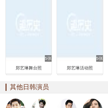
5张
5张
郑艺琳舞台照
郑艺琳活动照
其他日韩演员