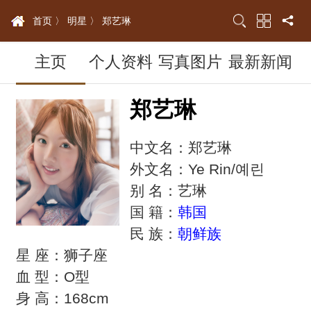
首页 〉
明星 〉
郑艺琳
主页
个人资料
写真图片
最新新闻
郑艺琳
中文名：郑艺琳
外文名：Ye Rin/예린
别 名：艺琳
国 籍：
韩国
民 族：
朝鲜族
星 座：狮子座
血 型：O型
身 高：168cm