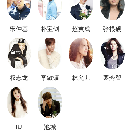
宋仲基
朴宝剑
赵寅成
张根硕
权志龙
李敏镐
林允儿
裴秀智
IU
池城