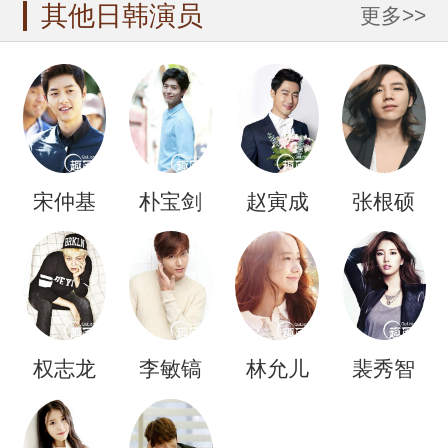
其他日韩演员
更多>>
宋仲基
朴宝剑
赵寅成
张根硕
权志龙
李敏镐
林允儿
裴秀智