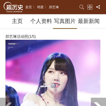
首页 〉
明星 〉
郑艺琳
主页
个人资料
写真图片
最新新闻
郑艺琳活动照(1/5)