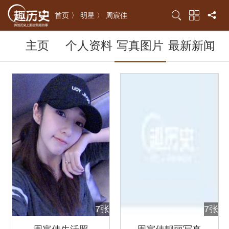
首页 〉
明星 〉
周宸佳
主页
个人资料
写真图片
最新新闻
7张
7张