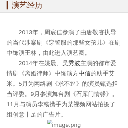
演艺经历
2013年，周宸佳参演了由唐敬睿执导
的当代涉案剧《穿警服的那些女孩儿》在剧
中饰演王林，由此进入演艺圈。
2014年在姚晨、
吴秀波
主演的都市爱
情剧《离婚律师》中饰演
方中信
的助手艾
米。5月为网络剧《求不逗》的演员甄选担
当评委。9月参演舞台剧《石库门情缘》。
11月与演员李彧携手为某视频网站拍摄了一
组创意十足的广告片。