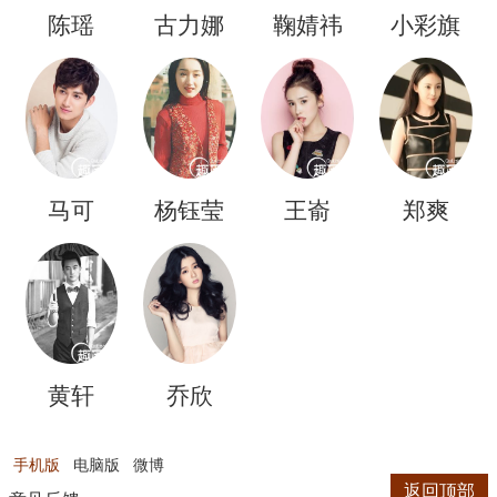
陈瑶
古力娜
鞠婧祎
小彩旗
扎
马可
杨钰莹
王嵛
郑爽
黄轩
乔欣
手机版
电脑版
微博
返回顶部