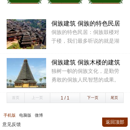
侗族建筑 侗族的特色民居
鼓楼有什么特点
侗族的特色民居：侗族鼓楼对
于楼，我们最多听说的就是湖
北有黄鹤楼。据说侗族有“三
宝”鼓楼、风雨桥和侗族大歌。
侗族建筑 侗族木楼的建筑
这侗族鼓楼是什么样的呢......
有什么特点
独树一帜的侗族文化，是勤劳
勇敢的侗族人民智慧的成果。
最鲜明的标志就是侗族木楼。
在恶劣的生存环境下，侗族人
首页
上一页
下一页
尾页
民不畏艰险，勇于开拓，用......
手机版
电脑版
微博
返回顶部
意见反馈