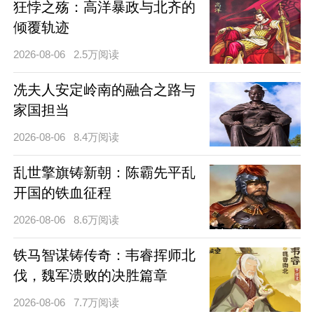
狂悖之殇：高洋暴政与北齐的
倾覆轨迹
2026-08-06
2.5万阅读
冼夫人安定岭南的融合之路与
家国担当
2026-08-06
8.4万阅读
乱世擎旗铸新朝：陈霸先平乱
开国的铁血征程
2026-08-06
8.6万阅读
铁马智谋铸传奇：韦睿挥师北
伐，魏军溃败的决胜篇章
2026-08-06
7.7万阅读