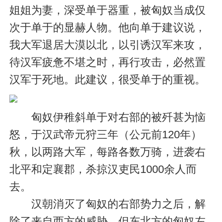
姐姐为妻，深受单于器重，被匈奴当成仅
次于单于的显赫人物。他向单于建议说，
我大军退居大漠以北，以引诱汉军来攻，
待汉军疲惫不堪之时，再行攻击，必然置
汉军于死地。此建议，很受单于的重视。
匈奴伊稚斜单于对右部的被歼甚为恼
怒，于汉武帝元狩三年（公元前120年）
秋，以两路大军，每路各数万骑，进袭右
北平和定襄郡，杀掠汉吏民1000余人而
去。
汉朝消灭了匈奴的右部势力之后，解
除了来自西方的威胁，但东北方的匈奴左