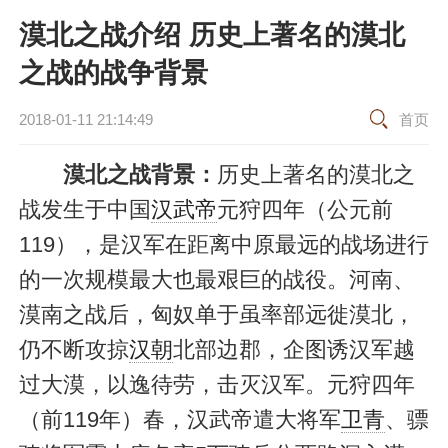
漠北之战介绍 历史上著名的漠北
之战的战争背景
2018-01-11 21:14:49
首页
漠北之战背景：
历史上著名的漠北之
战发生于中国
汉武帝
元狩四年（公元前
119），是汉军在距离中原最远的战场进行
的一次规模最大也最艰巨的战役。河南、
漠南之战后，匈奴单于虽率部远徙漠北，
仍不断攻掠
汉朝
北部边郡，企图诱汉军越
过大漠，以逸待劳，击灭汉军。元狩四年
（前119年）春，汉武帝遣大将军
卫青
、骠