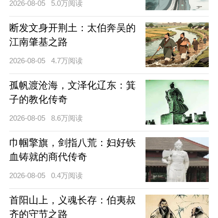
2026-08-05
5.0万阅读
断发文身开荆土：太伯奔吴的
江南肇基之路
2026-08-05
4.7万阅读
孤帆渡沧海，文泽化辽东：箕
子的教化传奇
2026-08-05
8.6万阅读
巾帼擎旗，剑指八荒：妇好铁
血铸就的商代传奇
2026-08-05
0.4万阅读
首阳山上，义魂长存：伯夷叔
齐的守节之路