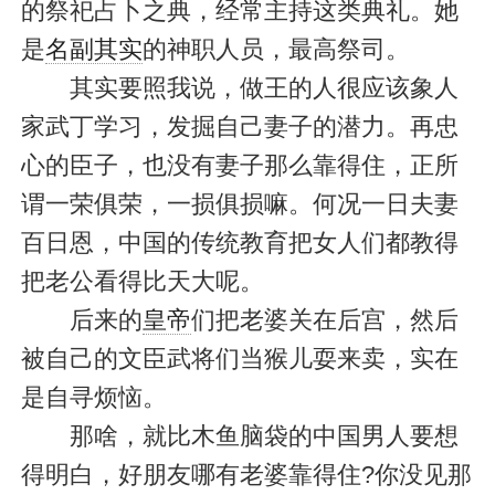
的祭祀占卜之典，经常主持这类典礼。她
是
名副其实
的神职人员，最高祭司。
其实要照我说，做王的人很应该象人
家武丁学习，发掘自己妻子的潜力。再忠
心的臣子，也没有妻子那么靠得住，正所
谓一荣俱荣，一损俱损嘛。何况一日夫妻
百日恩，中国的传统教育把女人们都教得
把老公看得比天大呢。
后来的
皇帝
们把老婆关在后宫，然后
被自己的文臣武将们当猴儿耍来卖，实在
是自寻烦恼。
那啥，就比木鱼脑袋的中国男人要想
得明白，好朋友哪有老婆靠得住?你没见那