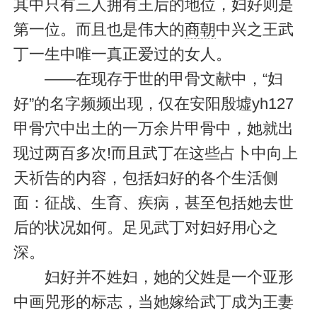
其中只有三人拥有王后的地位，妇好则是
第一位。而且也是伟大的
商朝
中兴之王武
丁一生中唯一真正爱过的女人。
——在现存于世的甲骨文献中，“妇
好”的名字频频出现，仅在安阳殷墟yh127
甲骨穴中出土的一万余片甲骨中，她就出
现过两百多次!而且武丁在这些占卜中向上
天祈告的内容，包括妇好的各个生活侧
面：征战、生育、疾病，甚至包括她去世
后的状况如何。足见武丁对妇好用心之
深。
妇好并不姓妇，她的父姓是一个亚形
中画兕形的标志，当她嫁给武丁成为王妻