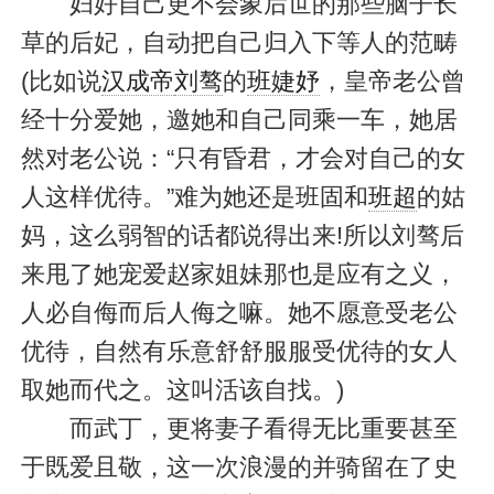
妇好自己更不会象后世的那些脑子长
草的后妃，自动把自己归入下等人的范畴
(比如说
汉成帝
刘骜
的
班婕妤
，皇帝老公曾
经十分爱她，邀她和自己同乘一车，她居
然对老公说：“只有昏君，才会对自己的女
人这样优待。”难为她还是班固和
班超
的姑
妈，这么弱智的话都说得出来!所以刘骜后
来甩了她宠爱赵家姐妹那也是应有之义，
人必自侮而后人侮之嘛。她不愿意受老公
优待，自然有乐意舒舒服服受优待的女人
取她而代之。这叫活该自找。)
而武丁，更将妻子看得无比重要甚至
于既爱且敬，这一次浪漫的并骑留在了史