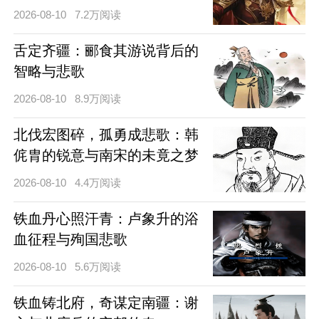
2026-08-10
7.2万阅读
舌定齐疆：郦食其游说背后的
智略与悲歌
2026-08-10
8.9万阅读
北伐宏图碎，孤勇成悲歌：韩
侂胄的锐意与南宋的未竟之梦
2026-08-10
4.4万阅读
铁血丹心照汗青：卢象升的浴
血征程与殉国悲歌
2026-08-10
5.6万阅读
铁血铸北府，奇谋定南疆：谢