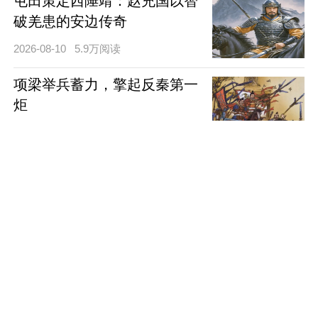
屯田策定西陲靖：赵充国以智
破羌患的安边传奇
2026-08-10
5.9万阅读
项梁举兵蓄力，擎起反秦第一
炬
2026-08-07
6.1万阅读
钱镠筑塘护民，铸就吴越千年
根基
2026-08-07
9.3万阅读
韦睿挥师北伐，横扫北魏铸军
魂
2026-08-07
5.7万阅读