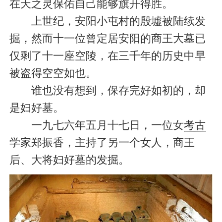
在天之灵保佑自己能够旗开得胜。
上世纪，安阳小屯村的殷墟被陆续发
掘，然而十一位曾定居安阳的商王大墓已
仅剩了十一座空陵，在三千年的历史中早
被盗得空空如也。
谁也没有想到，保存完好如初的，却
是妇好墓。
一九七六年五月十七日，一位女
考古
学家郑振香，主持了另一个女人，商王
后、大将妇好墓的发掘。