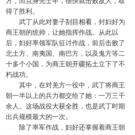
方，而且身先士卒，很快就击败敌人，取
得了胜利。
武丁从此对妻子
刮目相看
，封妇好为
商王朝的统帅，让她指挥作战。从此以
后，妇好率领军队征讨作战，前后击败了
北土方、南夷国、南巴方，以及鬼方等二
十多个小国，为商王朝
开疆拓土
立下了不
朽战功。
其中，在对羌方一役中，武丁将商王
朝一半以上的兵力都交给了她：一万三千
余人。这场战役
大获全胜
，也是武丁时期
出兵规模最大的一次。
除了率军作战，妇好还掌握着商王朝