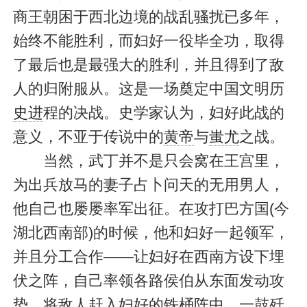
商王朝困于西北边境的战乱骚扰已多年，
始终不能胜利，而妇好一役毕全功，取得
了最后也是最强大的胜利，并且得到了敌
人的归附服从。这是一场奠定中国文明历
史进
程的决战。史学家认为，妇好此战的
意义，不亚于传说中的
黄帝
与
蚩尤
之战。
当然，武丁并不是只会窝在王宫里，
为出兵放马的妻子占卜问天的无用男人，
他自己也屡屡率军出征。在攻打巴方国(今
湖北西南部)的时候，他和妇好一起领军，
并且分工合作——让妇好在西南方设下埋
伏之阵，自己率领各路侯伯从东面发动攻
势，将敌人赶入妇好的铁桶阵中，一鼓歼