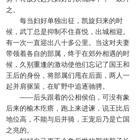
之。
每当妇好单独出征，凯旋归来的时
候，武丁总是抑制不住喜悦，出城相迎。
有一次一直迎出八十多公里。当这对夫妻
带领着各自的部属，终于在郊外相遇的时
候，
久别重逢
的激动使他们忘记了国王和
王后的身份，将部属们甩在后面，两人一
起并肩驱策，在旷野中追逐驰骋。
——后头跟着的公相侯伯，可没有象
后来的榆木疙瘩，跑上来进谏，说王比后
地位高，不能与后并骑，王宠后乃是亡国
之兆的。