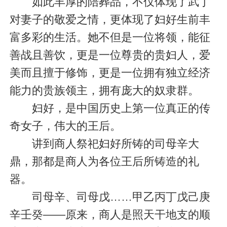
如此丰厚的陪葬品，不仅体现了武丁
对妻子的敬爱之情，更体现了妇好生前丰
富多彩的生活。她不但是一位将领，能征
善战且善饮，更是一位尊贵的贵妇人，爱
美而且擅于修饰，更是一位拥有独立经济
能力的贵族领主，拥有庞大的奴隶群。
妇好，是中国历史上第一位真正的传
奇女子，伟大的王后。
讲到商人祭祀妇好所铸的司母辛大
鼎，那都是商人为各位王后所铸造的礼
器。
司母辛、司母戊……甲乙丙丁戊己庚
辛壬癸——原来，商人是照天干地支的顺