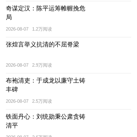
奇谋定汉：陈平运筹帷幄挽危
局
2026-08-07
1.2万阅读
张煌言举义抗清的不屈脊梁
2026-08-07
2.9万阅读
布袍清吏：于成龙以廉守土铸
丰碑
2026-08-07
2.5万阅读
铁面丹心：刘统勋秉公肃贪铸
清平