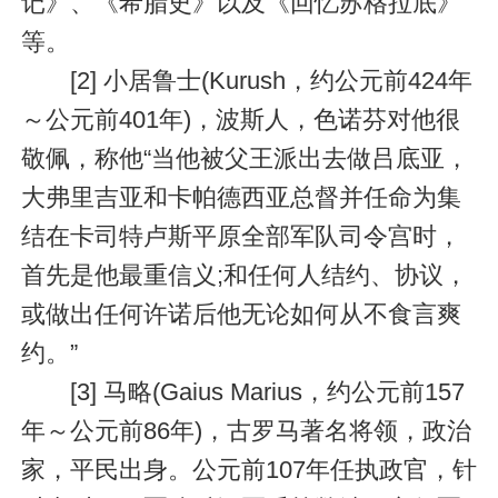
记》、《希腊史》以及《回忆苏格拉底》
等。
[2] 小居鲁士(Kurush，约公元前424年
～公元前401年)，波斯人，色诺芬对他很
敬佩，称他“当他被父王派出去做吕底亚，
大弗里吉亚和卡帕德西亚总督并任命为集
结在卡司特卢斯平原全部军队司令宫时，
首先是他最重信义;和任何人结约、协议，
或做出任何许诺后他无论如何从不食言爽
约。”
[3] 马略(Gaius Marius，约公元前157
年～公元前86年)，古罗马著名将领，政治
家，平民出身。公元前107年任执政官，针