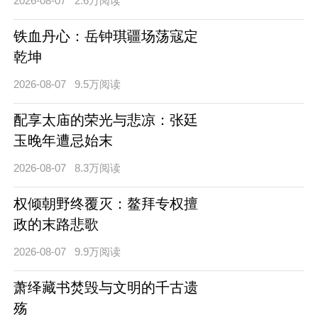
2026-08-07
2.6万阅读
铁血丹心：岳钟琪疆场荡寇定
乾坤
2026-08-07
9.5万阅读
配享太庙的荣光与悲凉：张廷
玉晚年遭忌始末
2026-08-07
8.3万阅读
权倾朝野终覆灭：鳌拜专权擅
政的末路悲歌
2026-08-07
9.9万阅读
萧绎藏书焚毁与文明的千古遗
殇