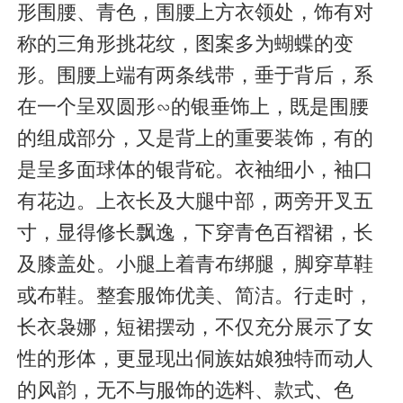
形围腰、青色，围腰上方衣领处，饰有对
称的三角形挑花纹，图案多为蝴蝶的变
形。围腰上端有两条线带，垂于背后，系
在一个呈双圆形∽的银垂饰上，既是围腰
的组成部分，又是背上的重要装饰，有的
是呈多面球体的银背砣。衣袖细小，袖口
有花边。上衣长及大腿中部，两旁开叉五
寸，显得修长飘逸，下穿青色百褶裙，长
及膝盖处。小腿上着青布绑腿，脚穿草鞋
或布鞋。整套服饰优美、简洁。行走时，
长衣袅娜，短裙摆动，不仅充分展示了女
性的形体，更显现出侗族姑娘独特而动人
的风韵，无不与服饰的选料、款式、色