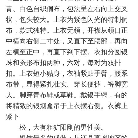
青、白色自织侗布，包法呈左右向上交叉
状，包头较大。上衣为紫色闪光的特制侗
布，款式独特。上衣无领，开襟从领口正
中横向右侧二寸处，又直下至腰部，再向
左横至正中，再直下到下摆。衣扣分圆银
珠和蚕形布扣两种，六对，每对为双排
扣。上衣短小贴身，衣袖紧贴手臂，腰系
布带，显得紧扎壮实。穿长便裤，裤脚宽
大。脚穿青布鞋或草鞋。戴银手镯，有的
将精致的银烟盒吊于上衣摆右侧。衣裤上
紧下
松，大有粗犷阳刚的男性美。