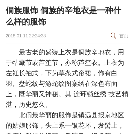
侗族服饰 侗族的辛地衣是一种什
么样的服饰
2018-01-11 22:24:38
首页
最古老的盛装上衣是
侗族
辛地衣，用
于牯藏节或芦笙节，亦称芦笙衣。上衣为
左衽长袖式，下为草条式帘裙，饰有白
羽。盘蛇纹与游蛇纹图案绣在深色布面
上，既华丽又神秘。其“连环锁丝绣”技艺精
湛，历史悠久。
北侗最华丽的服饰是镇远县报京地区
的姑娘服饰，头上系一银花环，发髻上，