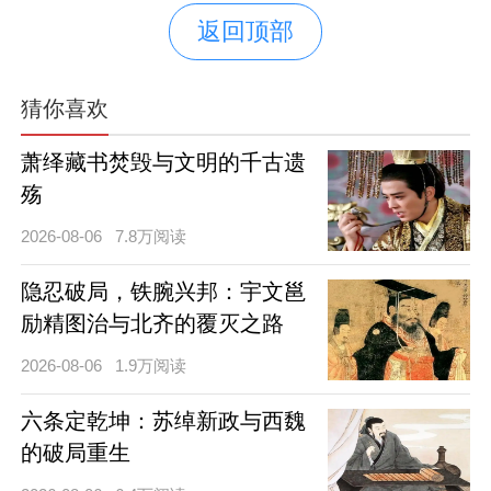
返回顶部
猜你喜欢
萧绎藏书焚毁与文明的千古遗
殇
2026-08-06
7.8万阅读
隐忍破局，铁腕兴邦：宇文邕
励精图治与北齐的覆灭之路
2026-08-06
1.9万阅读
六条定乾坤：苏绰新政与西魏
的破局重生