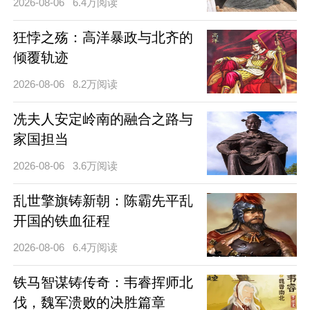
2026-08-06
6.4万阅读
狂悖之殇：高洋暴政与北齐的
倾覆轨迹
2026-08-06
8.2万阅读
冼夫人安定岭南的融合之路与
家国担当
2026-08-06
3.6万阅读
乱世擎旗铸新朝：陈霸先平乱
开国的铁血征程
2026-08-06
6.4万阅读
铁马智谋铸传奇：韦睿挥师北
伐，魏军溃败的决胜篇章