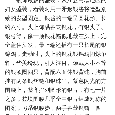
银饰最多的盛装：从江县高增地区的
妇女盛装，着装时用一矛形银簪将造型别
致的发型固定。银簪的一端呈圆花形、长
约六寸。头上饰满各式银花，有银头子、
银弓等，像一顶银花帽似地戴在头上，完
全盖住头发，最上端还插有一只长尾的银
锦鸡，走动时，头上的银花银锦鸡闪烁争
辉，华美玲珑，引人注目。颈戴大小不等
的银项圈四只，背配六面体银背砣，胸前
挂有两条银丝链和银珠串。紫色闪光的方
围腰上，整齐排列圆形的银片，有七十片
之多，整块围腰几乎全由银片组成对称的
图案，另系银腰篓，两手各戴银镯三四