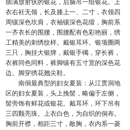
插满放射状的银花，后脑吊一组银花。上
衣右衽无领，长及膝上一、二寸，衣领四
周镶深色坎肩，衣袖镶深色花缎，胸前系
一齐衣长的围腰，围腰配有色彩艳丽，绣
工精美的刺绣纹样。戴银耳环。银项圈两
三只，胸挂大银牌，戴银手镯，穿长裤，
衣裤同色同料，裤脚镶有五寸宽的深色花
边。脚穿绣花翘尖鞋。
南侗最典型的妇女夏装：从江贯洞地
区的妇女夏装，头上挽髻，略偏于左侧，
髻旁饰有鲜花或银花。戴耳环，环下吊有
三四颗亮珠。上衣白色，为自织的侗布。
胸前开襟，相距三寸，敞胸，衣内系一菱