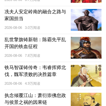
冼夫人安定岭南的融合之路与
家国担当
2026-08-06
3.0万阅读
乱世擎旗铸新朝：陈霸先平乱
开国的铁血征程
2026-08-06
7.8万阅读
铁马智谋铸传奇：韦睿挥师北
伐，魏军溃败的决胜篇章
2026-08-06
4.9万阅读
执念倾覆江山：萧衍崇佛怠政
与侯景之祸的因果链