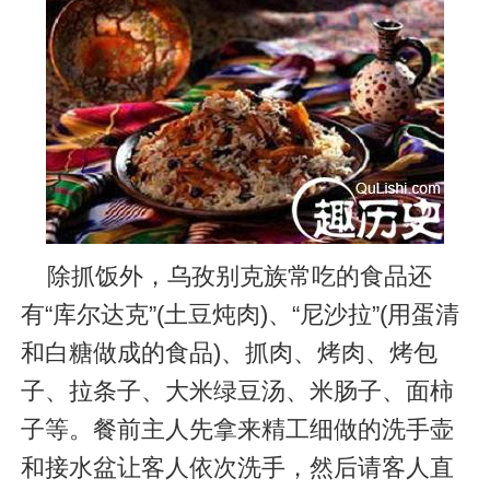
除抓饭外，乌孜别克族常吃的食品还
有“库尔达克”(土豆炖肉)、“尼沙拉”(用蛋清
和白糖做成的食品)、抓肉、烤肉、烤包
子、拉条子、大米绿豆汤、米肠子、面柿
子等。餐前主人先拿来精工细做的洗手壶
和接水盆让客人依次洗手，然后请客人直