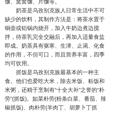
馕、窝窝馕、片馕等。
奶茶是乌孜别克族人日常生活中不可
缺少的饮料，其制作方法是：将茶水置于
铜壶或铝锅内烧开，加入牛奶边煮边搅
拌，待茶乳完全交融后，再加入适量食盐
即成。奶茶具有驱寒、生津、止渴、化食
的作用，不但可口，而且营养丰富，四季
均可饮用。
抓饭是乌孜别克族最基本的一种主
食。他们也爱吃大米，除去米饭、粘饭和
米粥，还精于烹制有“十全大补”之誉的“朴
劳”(抓饭)。如菜朴劳(粉条白菜、番茄、辣
椒抓饭)、肉朴劳(羊肉丁、胡萝卜丁抓