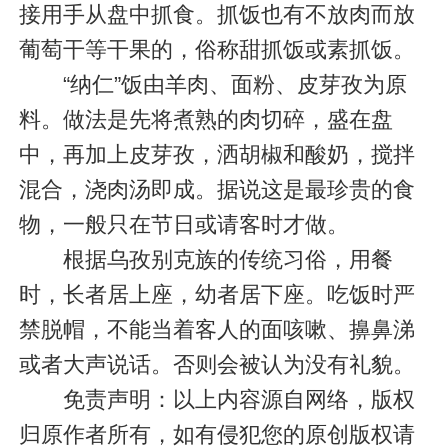
接用手从盘中抓食。抓饭也有不放肉而放
葡萄干等干果的，俗称甜抓饭或素抓饭。
“纳仁”饭由羊肉、面粉、皮芽孜为原
料。做法是先将煮熟的肉切碎，盛在盘
中，再加上皮芽孜，洒胡椒和酸奶，搅拌
混合，浇肉汤即成。据说这是最珍贵的食
物，一般只在节日或请客时才做。
根据乌孜别克族的传统习俗，用餐
时，长者居上座，幼者居下座。吃饭时严
禁脱帽，不能当着客人的面咳嗽、擤鼻涕
或者大声说话。否则会被认为没有礼貌。
免责声明：以上内容源自网络，版权
归原作者所有，如有侵犯您的原创版权请