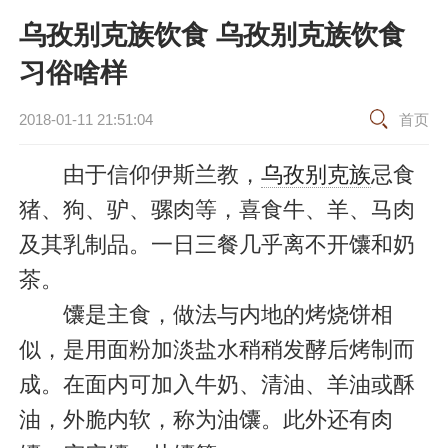
乌孜别克族饮食 乌孜别克族饮食
习俗啥样
2018-01-11 21:51:04
首页
由于信仰伊斯兰教，
乌孜别克族
忌食
猪、狗、驴、骡肉等，喜食牛、羊、马肉
及其乳制品。一日三餐几乎离不开馕和奶
茶。
馕是主食，做法与内地的烤烧饼相
似，是用面粉加淡盐水稍稍发酵后烤制而
成。在面内可加入牛奶、清油、羊油或酥
油，外脆内软，称为油馕。此外还有肉