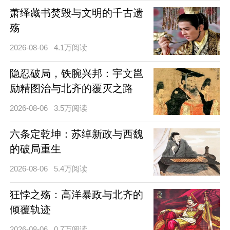
萧绎藏书焚毁与文明的千古遗
殇
2026-08-06
4.1万阅读
隐忍破局，铁腕兴邦：宇文邕
励精图治与北齐的覆灭之路
2026-08-06
3.5万阅读
六条定乾坤：苏绰新政与西魏
的破局重生
2026-08-06
5.4万阅读
狂悖之殇：高洋暴政与北齐的
倾覆轨迹
2026-08-06
0.7万阅读