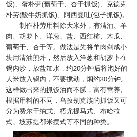
饭)、蛋朴劳(葡萄干、杏干抓饭)、克德克
朴劳(酸牛奶抓饭)、阿西曼吐(包子抓饭)。
制作朴劳用料除大米外，有清油、羊
肉、胡萝卜、洋葱、盐、西红柿、木瓜、
葡萄干、杏干等。做法是先将羊肉剁成小
块用清油煎炸，然后放入洋葱和胡萝卜在
锅内炒，放盐加水，约20分钟后将泡好的
大米放入锅内，不要搅动，焖约30分钟。
这样做出来的抓饭油而不腻，富有营养。
根据用料的不同，乌孜别克族的抓饭又可
分为费尔干纳式、梧尤提马式、布哈拉
式、坡苏提都米摆式等不同的种类。