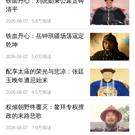
铁面丹心：刘统勋秉公肃贪铸
清平
2026-08-07
5.8万阅读
铁血丹心：岳钟琪疆场荡寇定
乾坤
2026-08-07
1.0万阅读
配享太庙的荣光与悲凉：张廷
玉晚年遭忌始末
2026-08-07
4.5万阅读
权倾朝野终覆灭：鳌拜专权擅
政的末路悲歌
2026-08-07
7.0万阅读