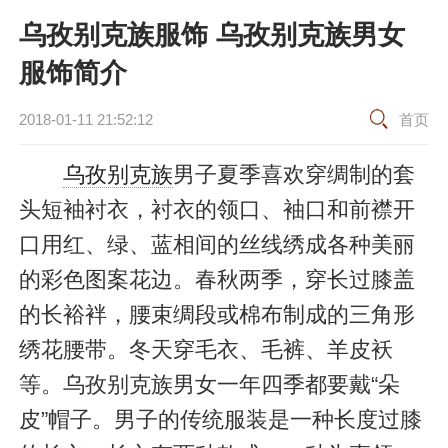
乌孜别克族服饰 乌孜别克族男女
服饰简介
2018-01-11 21:52:12
首页
乌孜别克族
男子夏季喜欢穿绸制的套
头短袖衬衣，衬衣的领口、袖口和前襟开
口用红、绿、蓝相间的丝线绣成各种美丽
的彩色图案花边。春秋两季，穿长过膝盖
的长裕袢，腰束绸段或棉布制成的三角形
绣花腰带。冬天穿毛衣、毛裤、羊皮袄
等。乌孜别克族男女一年四季都要戴“朵
皮”帽子。男子的传统服装是一种长度过膝