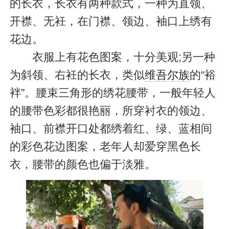
的长衣，长衣有两种款式，一种为直领、
开襟、无衽，在门襟、领边、袖口上绣有
花边。
衣服上有花色图案，十分美观;另一种
为斜领、右衽的长衣，类似
维吾尔族
的“裕
袢”。腰束三角形的绣花腰带，一般年轻人
的腰带色彩都很艳丽，所穿衬衣的领边、
袖口、前襟开口处都绣着红、绿、蓝相间
的彩色花边图案，老年人却爱穿黑色长
衣，腰带的颜色也偏于淡雅。