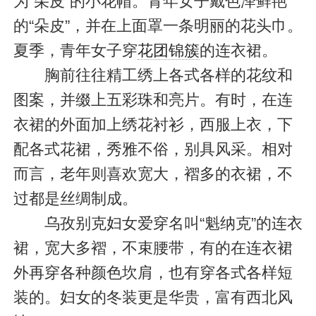
为“朵皮”的小花帽。青年女子戴色泽鲜艳
的“朵皮”，并在上面罩一条明丽的花头巾。
夏季，青年女子穿
花团锦簇
的连衣裙。
胸前往往精工绣上各式各样的花纹和
图案，并缀上五彩珠和亮片。有时，在连
衣裙的外面加上绣花衬衫，西服上衣，下
配各式花裙，秀雅不俗，别具风采。相对
而言，老年则喜欢宽大，褶多的衣裙，不
过都是丝绸制成。
乌孜别克妇女爱穿名叫“魁纳克”的连衣
裙，宽大多褶，不束腰带，有的在连衣裙
外再穿各种颜色坎肩，也有穿各式各样短
装的。妇女的冬装更是华贵，富有西北风