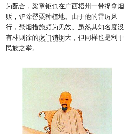
为配合，梁章钜也在广西梧州一带捉拿烟
贩，铲除罂粟种植地。由于他的雷厉风
行，禁烟措施颇为见效。虽然其知名度没
有林则徐的
虎门销烟
大，但同样也是利于
民族之举。