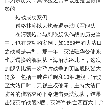
作为亲历人，其经验之言应该还是值得借
鉴的。
炮战成功案例
僧格林沁
以大炮轰退英法联军舰队
在清朝炮台与列强舰队作战的历史当
中，也有成功的案例，如1859年的大沽口
之战就是典型。那一年，英法驻华公使乘
坐所谓换约舰队从上海沿水路北上，这次
的舰队比第一次鸦片战争的英国舰队强大
得多，包括一艘巡洋舰和13艘炮舰，行驶
至大沽口时，无视主权硬闯，主持大沽口
防务的僧格林沁下令炮击英法舰队，结果
击毁英军战舰3艘，英海军伤亡四百六十余