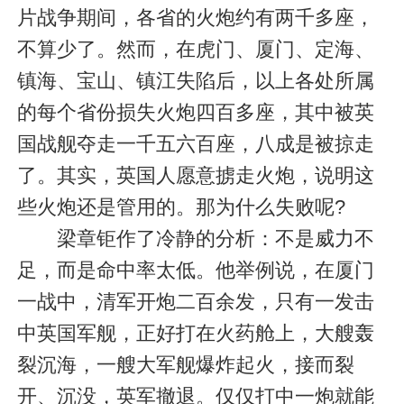
片战争期间，各省的火炮约有两千多座，
不算少了。然而，在虎门、厦门、定海、
镇海、宝山、镇江失陷后，以上各处所属
的每个省份损失火炮四百多座，其中被英
国战舰夺走一千五六百座，八成是被掠走
了。其实，英国人愿意掳走火炮，说明这
些火炮还是管用的。那为什么失败呢?
梁章钜作了冷静的分析：不是威力不
足，而是命中率太低。他举例说，在厦门
一战中，清军开炮二百余发，只有一发击
中英国军舰，正好打在火药舱上，大艘轰
裂沉海，一艘大军舰爆炸起火，接而裂
开、沉没，英军撤退。仅仅打中一炮就能