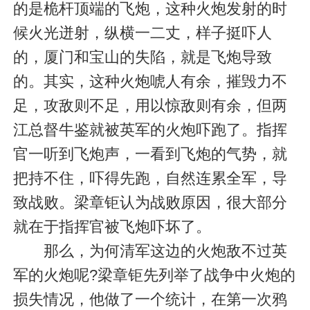
的是桅杆顶端的飞炮，这种火炮发射的时
候火光迸射，纵横一二丈，样子挺吓人
的，厦门和宝山的失陷，就是飞炮导致
的。其实，这种火炮唬人有余，摧毁力不
足，攻敌则不足，用以惊敌则有余，但两
江总督牛鉴就被英军的火炮吓跑了。指挥
官一听到飞炮声，一看到飞炮的气势，就
把持不住，吓得先跑，自然连累全军，导
致战败。梁章钜认为战败原因，很大部分
就在于指挥官被飞炮吓坏了。
那么，为何清军这边的火炮敌不过英
军的火炮呢?梁章钜先列举了战争中火炮的
损失情况，他做了一个统计，在第一次鸦