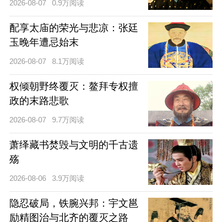
2026-08-07
0.9万阅读
配享太庙的荣光与悲凉：张廷
玉晚年遭忌始末
2026-08-07
8.1万阅读
权倾朝野终覆灭：鳌拜专权擅
政的末路悲歌
2026-08-07
9.7万阅读
萧绎藏书焚毁与文明的千古遗
殇
2026-08-06
3.9万阅读
隐忍破局，铁腕兴邦：宇文邕
励精图治与北齐的覆灭之路