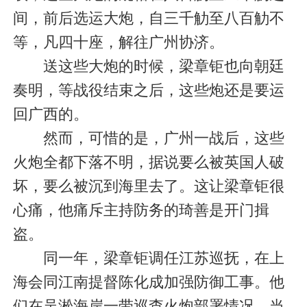
间，前后选运大炮，自三千觔至八百觔不
等，凡四十座，解往广州协济。
送这些大炮的时候，梁章钜也向朝廷
奏明，等战役结束之后，这些炮还是要运
回广西的。
然而，可惜的是，广州一战后，这些
火炮全都下落不明，据说要么被英国人破
坏，要么被沉到海里去了。这让梁章钜很
心痛，他痛斥主持防务的琦善是开门揖
盗。
同一年，梁章钜调任江苏巡抚，在上
海会同江南提督陈化成加强防御工事。他
们在吴淞海岸一带巡查火炮部署情况，当