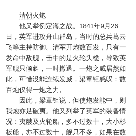
清朝
火炮
他又举例定海之战。1841年9月26
日，英军进攻舟山群岛，当时的总兵葛云
飞等主持防御。清军开炮数百发，只有一
发命中敌舰，击中的是火轮头桅，导致英
军舰只倾斜，一时撤退。一炮之威居然如
此，可惜没能连续发威，梁章钜感叹：数
百炮仅得一炮之力。
因此，梁章钜说，但使炮发能中，则
我炮亦足破夷。他又列举了英军的装备情
况：夷艘及火轮船，多不过数十，大小杉
板船，亦不过数十，舰只不多，如果在数