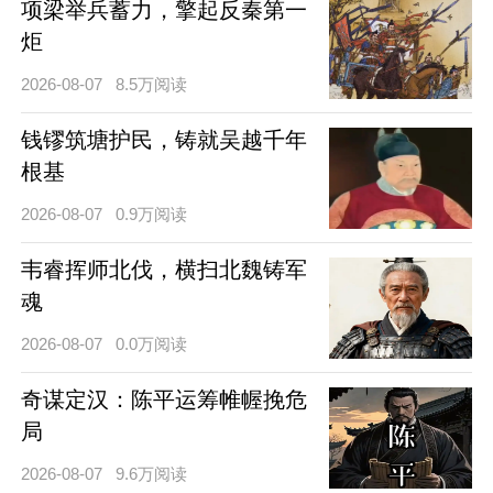
项梁举兵蓄力，擎起反秦第一
炬
2026-08-07
8.5万阅读
钱镠筑塘护民，铸就吴越千年
根基
2026-08-07
0.9万阅读
韦睿挥师北伐，横扫北魏铸军
魂
2026-08-07
0.0万阅读
奇谋定汉：陈平运筹帷幄挽危
局
2026-08-07
9.6万阅读