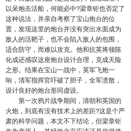
以呆炮击活船，何能必中?梁章钜也否定了
这种说法，并亲自考察了宝山炮台的位
置，发现这里的炮台并没有突出水面成为
敌人的活靶子，也不会陷入敌人的包围，
适合防守，而难以攻克。他和抗英将领陈
化成还感叹这座炮台设计合理，克成天险
之形。结果在宝山一战中，英军飞炮一
响，清军指挥官吓破了胆子，全军溃散，
设计良好的炮台形同虚设。
第一次鸦片战争期间，清朝和英国的
火炮，到底有没有技术上的差距?这是个严
肃的科学问题，本文不下结论，但梁章钜