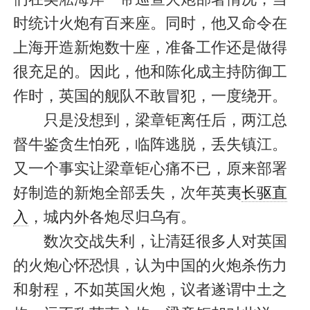
时统计火炮有百来座。同时，他又命令在
上海开造新炮数十座，准备工作还是做得
很充足的。因此，他和陈化成主持防御工
作时，英国的舰队不敢冒犯，一度绕开。
只是没想到，梁章钜离任后，两江总
督牛鉴贪生怕死，临阵逃脱，丢失镇江。
又一个事实让梁章钜心痛不已，原来部署
好制造的新炮全部丢失，次年英夷
长驱直
入
，城内外各炮尽归乌有。
数次交战失利，让清廷很多人对英国
的火炮心怀恐惧，认为中国的火炮杀伤力
和射程，不如英国火炮，议者遂谓中土之