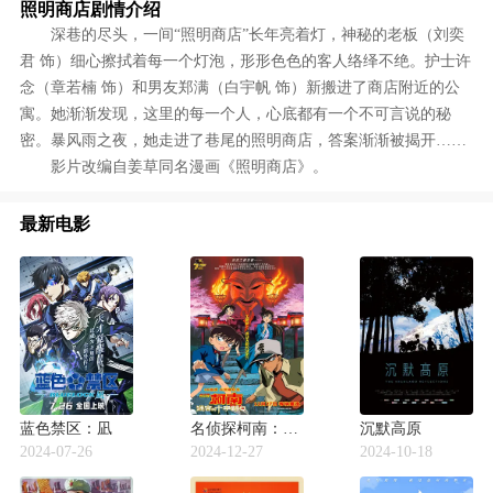
照明商店剧情介绍
深巷的尽头，一间“照明商店”长年亮着灯，神秘的老板（刘奕
君 饰）细心擦拭着每一个灯泡，形形色色的客人络绎不绝。护士许
念（章若楠 饰）和男友郑满（白宇帆 饰）新搬进了商店附近的公
寓。她渐渐发现，这里的每一个人，心底都有一个不可言说的秘
密。暴风雨之夜，她走进了巷尾的照明商店，答案渐渐被揭开……
影片改编自姜草同名漫画《照明商店》。
最新电影
蓝色禁区：凪
名侦探柯南：迷宫的十字路口
沉默高原
2024-07-26
2024-12-27
2024-10-18