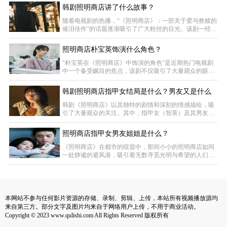
的佳作。关于“照明商店中护士为何能窥见鬼魂”的讨论热
韩剧照明商店讲了什么故事？
度持续不减，今日我们就来深入探讨这一话题。在纷繁复
杂的人间，总有一些人拥有超乎常人的视野，能够窥见那
随着电视剧的热播，“《照明商店》：一部关于爱与救赎的
些隐藏于日常之中的神秘。电视剧《照明商店》中的护
催泪佳作”的话题逐渐吸引了广大粉丝的目光。该剧一经播
士，便是这样一位兼具神秘与坚韧气质的角色。她的这
出，便凭借其扣人心弦的剧情、精良的制作以及演员们的
精湛演技，赢得了观众的一致好评，稳居收视榜首，成为
照明商店朴宝英饰演什么角色？
了一部不可多得的好剧。韩剧《照明商店》改编自姜草的
同名漫画，初看之下，其阴郁的画风可能会让部分观众产
“朴宝英在《照明商店》中饰演的角色”是近期热门电视剧
生不适，但深入剧情后，我们会发现，这并非一部单纯的
中一个备受瞩目的焦点，该剧不仅吸引了大量观众的眼
恐怖作品，而是一个蕴含着温情与希望的故事。故事
球，更在剧情构建与演员表现上取得了显著成就，堪称一
部佳作。关于朴宝英在《照明商店》中的具体角色，今天
韩剧照明商店指甲女结局是什么？男友又是什么
我们就来深入探讨。在韩剧《照明商店》中，朴宝英以其
精湛的演技和细腻的情感表达，成功塑造了一位令人难忘
下场？
韩剧《照明商店》以其独特的剧情和深刻的情感描绘，吸
的护士角色。这位护士并非仅仅是一个普通的医疗工作
引了大量观众的关注。其中，指甲女（智英）及其男友贤
者，她更像是一座桥梁，连接着生与死的彼岸，通过她的
敏的故事线更是让人揪心不已。以下是对指甲女及其男友
视
在《照明商店》中结局的详细解析：指甲女（智英）的结
照明商店指甲女男友姐姐是什么？
局智英是一个深爱着男友贤敏的女孩，她每天都在车站等
待贤敏下班回家。然而，一场车祸打破了她的平静生活，
《照明商店》在都市的喧嚣中，那间小小的照明商店如同
她误以为贤敏已经去世，并在悲痛中选择了自杀。变成鬼
一处静谧的避风港，吸引着无数寻觅光明与希望的人们。
魂后，智英仍然执着于帮助昏迷的贤敏苏醒。在照明商店
然而，对于智英和她的男友贤敏而言，这里却成为了他们
爱情故事中最沉重的篇章。智英与贤敏的爱情，曾如同商
店里温暖的灯光，温柔而坚定。然而，一场突如其来的车
祸，如同乌云蔽日，将他们的世界笼罩在绝望之中。智英
在绝望中选择了自杀，而贤敏虽然奇迹般地苏醒，却失去
本网站不参与任何影片资源的存储、录制、剪辑、上传，本站所有视频播放源均
了对智英的所有记忆。智英的灵魂在都市中游荡，她不愿
来自第三方。部分文字及图片均来自于网络用户上传，不用于商业活动。
Copyright © 2023 www.qulishi.com All Rights Reserved 版权所有