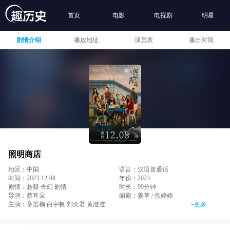
首页
电影
电视剧
明星
剧情介绍
播放地址
演员表
播出时间
照明商店
地区：中国
语言：汉语普通话
时间：2023-12-08
年份：2023
剧情：悬疑 奇幻 剧情
时长：99分钟
导演：蔡耳朵
编剧：姜草 / 焦婷婷
主演：章若楠 白宇帆 刘奕君 黄澄澄
»更多