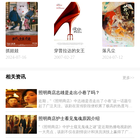
抓娃娃
穿普拉达的女王
落凡尘
2024-07-16
2007-02-27
2024-07-12
相关资讯
更多>>
照明商店志雄是走出小巷了吗？
近期，“《照明商店》中志雄是否走出了小巷”这一话题引
起了广泛关注。该剧在宣传阶段便积累了极高的热度与期
待值，播出后更是凭借出色的表现赢得了观众的喜爱与认
可，充分满足了大家的期待。接下来，我将为大家详细介
照明商店护士看见鬼魂原因介绍
绍关于志雄是否走出小巷的相关情节，以满足大家的好奇
心。在繁华喧嚣的城市中，隐藏着一条不起眼的小巷，它
“《照明商店》中护士窥见鬼魂之谜”是近期热播电视剧的
位于灯火通明的街道之间，却仿佛是另一个世界。对于志
一大亮点，该剧不仅在剧情设计和演员演技上赢得了广泛
雄而言，这条小巷成为了他漫长而艰难的旅程。一场突
赞誉，还吸引了大量观众的密切关注，堪称一部制作精良