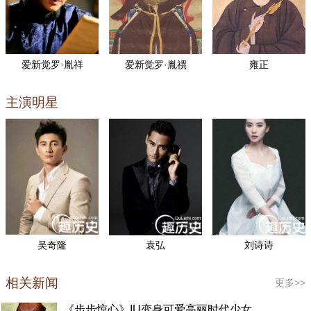
37
38
39
40
爱新觉罗·胤祥
爱新觉罗·胤禩
雍正
主演明星
吴奇隆
袁弘
刘诗诗
相关新闻
更多>>
《步步惊心》IU变身可爱高丽时代少女