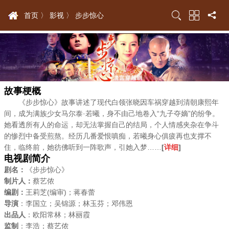
首页 〉
影视 〉
步步惊心
故事梗概
《步步惊心》故事讲述了现代白领张晓因车祸穿越到清朝康熙年
间，成为满族少女马尔泰·若曦，身不由己地卷入“九子夺嫡”的纷争。
她看透所有人的命运，却无法掌握自己的结局，个人情感夹杂在争斗
的惨烈中备受煎熬。经历几番爱恨嗔痴，若曦身心俱疲再也支撑不
住，临终前，她彷佛听到一阵歌声，引她入梦……
[
详细
]
电视剧简介
剧名
：
《步步惊心》
制片人：
蔡艺侬
编剧：
王莉芝(编审)；蒋春蕾
导演
：李国立；吴锦源；林玉芬；邓伟恩
出品人
：欧阳常林；林丽霞
监制
：李浩；蔡艺侬