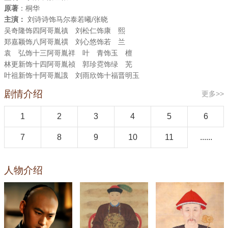
原著
：桐华
主演：
刘诗诗饰马尔泰若曦/张晓
吴奇隆饰四阿哥胤禛 刘松仁饰康 熙
郑嘉颖饰八阿哥胤禩 刘心悠饰若 兰
袁 弘饰十三阿哥胤祥 叶 青饰玉 檀
林更新饰十四阿哥胤祯 郭珍霓饰绿 芜
叶祖新饰十阿哥胤誐 刘雨欣饰十福晋明玉
剧情介绍
更多>>
1
2
3
4
5
6
7
8
9
10
11
......
12
13
14
15
16
17
18
人物介绍
19
20
21
22
23
24
25
26
27
28
29
30
31
32
33
34
35
36