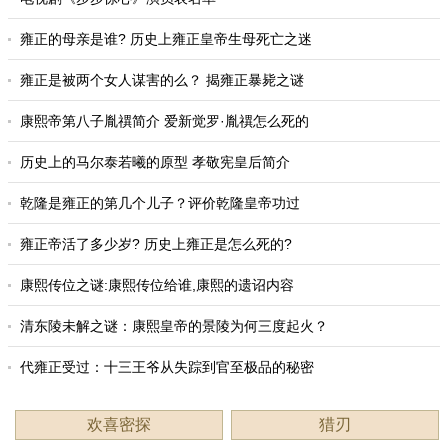
雍正的母亲是谁? 历史上雍正皇帝生母死亡之迷
雍正是被两个女人谋害的么？ 揭雍正暴毙之谜
康熙帝第八子胤禩简介 爱新觉罗·胤禩怎么死的
历史上的马尔泰若曦的原型 孝敬宪皇后简介
乾隆是雍正的第几个儿子？评价乾隆皇帝功过
雍正帝活了多少岁? 历史上雍正是怎么死的?
康熙传位之谜:康熙传位给谁,康熙的遗诏内容
清东陵未解之谜：康熙皇帝的景陵为何三度起火？
代雍正受过：十三王爷从失踪到官至极品的秘密
欢喜密探
猎刃