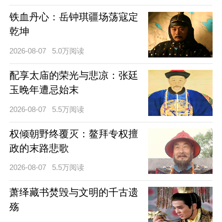
铁血丹心：岳钟琪疆场荡寇定
乾坤
2026-08-07
5.0万阅读
配享太庙的荣光与悲凉：张廷
玉晚年遭忌始末
2026-08-07
5.5万阅读
权倾朝野终覆灭：鳌拜专权擅
政的末路悲歌
2026-08-07
5.5万阅读
萧绎藏书焚毁与文明的千古遗
殇