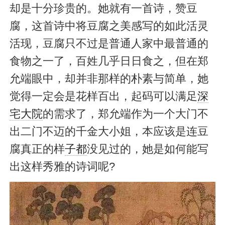
却是十分珍贵的。她就有一首诗，赞豆
腐，这首诗中将豆腐之美感写的如此活灵
活现，豆腐只不过是普通人家中最普通的
食物之一了，百姓几乎日日食之，但在郑
允端眼中，却并非那样的朴素与简单，她
觉得一定会是花样百出，起码可以满足
深
宅大院
的需求了，郑允端作为一个大门不
出二门不迈的千金大小姐，本应该是连豆
腐真正的样
子都
没见过的，她是如何能写
出这样秀雅的诗词呢?