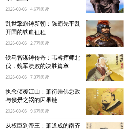
2026-08-06
4.6万阅读
乱世擎旗铸新朝：陈霸先平乱
开国的铁血征程
2026-08-06
2.7万阅读
铁马智谋铸传奇：韦睿挥师北
伐，魏军溃败的决胜篇章
2026-08-06
7.3万阅读
执念倾覆江山：萧衍崇佛怠政
与侯景之祸的因果链
2026-08-06
9.6万阅读
从权臣到帝王：萧道成的南齐