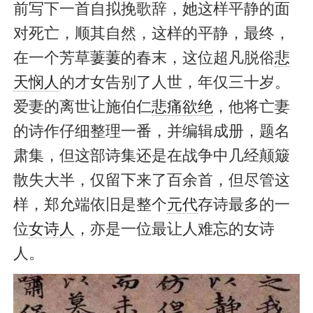
前写下一首自拟挽歌辞，她这样平静的面
对死亡，顺其自然，这样的平静，最终，
在一个芳草萋萋的春末，这位超凡脱俗
悲
天悯人
的才女告别了人世，年仅三十岁。
爱妻的离世让施伯仁
悲痛欲绝
，他将亡妻
的诗作仔细整理一番，并编辑成册，题名
肃集，但这部诗集还是在战争中几经颠簸
散失大半，仅留下来了百余首，但尽管这
样，郑允端依旧是整个
元代
存诗最多的一
位
女诗人
，亦是一位最让人难忘的女诗
人。