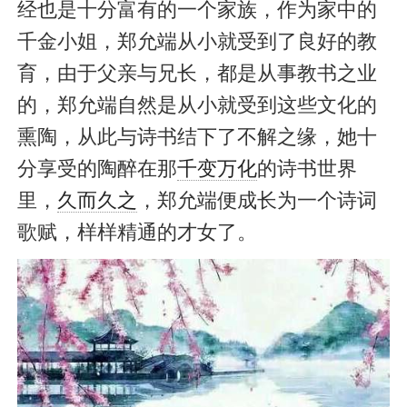
经也是十分富有的一个家族，作为家中的
千金小姐，郑允端从小就受到了良好的教
育，由于父亲与兄长，都是从事教书之业
的，郑允端自然是从小就受到这些文化的
熏陶，从此与诗书结下了不解之缘，她十
分享受的陶醉在那
千变万化
的诗书世界
里，
久而久之
，郑允端便成长为一个诗词
歌赋，样样精通的才女了。