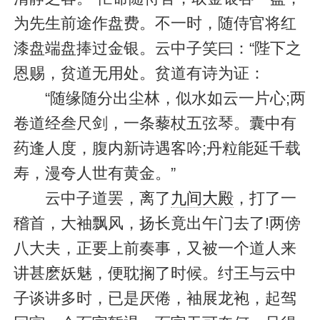
为先生前途作盘费。不一时，随侍官将红
漆盘端盘捧过金银。云中子笑曰：“陛下之
恩赐，贫道无用处。贫道有诗为证：
“随缘随分出尘林，似水如云一片心;两
卷道经叁尺剑，一条藜杖五弦琴。囊中有
药逢人度，腹内新诗遇客吟;丹粒能延千载
寿，漫夸人世有黄金。”
云中子道罢，离了
九间大殿
，打了一
稽首，大袖飘风，扬长竟出午门去了!两傍
八大夫，正要上前奏事，又被一个道人来
讲甚麽妖魅，便耽搁了时候。纣王与云中
子谈讲多时，已是厌倦，袖展龙袍，起驾