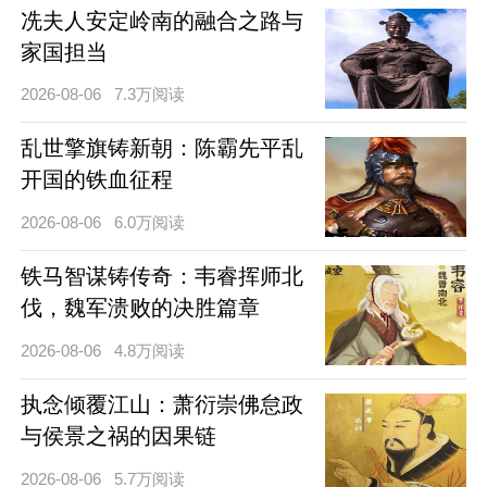
冼夫人安定岭南的融合之路与
家国担当
2026-08-06
7.3万阅读
乱世擎旗铸新朝：陈霸先平乱
开国的铁血征程
2026-08-06
6.0万阅读
铁马智谋铸传奇：韦睿挥师北
伐，魏军溃败的决胜篇章
2026-08-06
4.8万阅读
执念倾覆江山：萧衍崇佛怠政
与侯景之祸的因果链
2026-08-06
5.7万阅读