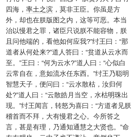
四海，
率土之滨
，莫非王臣。你虽是方
外，却也在朕版图之内，这等可恶。本当
治以慢君之罪，诸臣只说朕不能容物，朕
且问他端的，看他如何应我?”纣王曰：“那
道者从何处来?”道人答曰：“贫道从云水而
至。”王曰：“何为云水?”道人曰：“心似白
云常自在，意如流水任东西。”纣王乃聪明
智慧天子，便问曰：“云水散枯，汝归何
处?”道人曰：“云散皓月当空，水枯
明珠
出
现。”纣王闻言，转怒为喜曰：“方道者见朕
稽首而不拜，大有慢君之心。今所答之
言，甚是有理，乃通知通慧之大贤也。”命