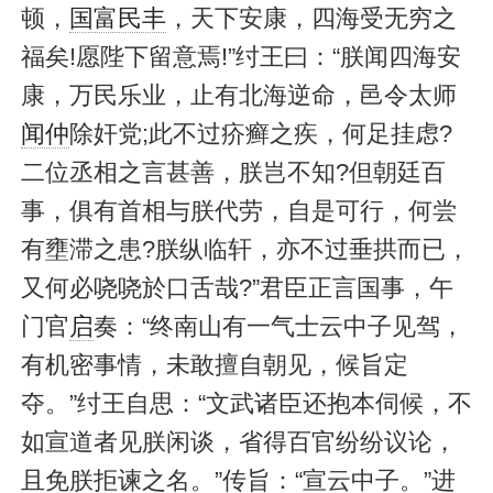
顿，
国富民丰
，天下安康，四海受无穷之
福矣!愿陛下留意焉!”纣王曰：“朕闻四海安
康，万民乐业，止有北海逆命，邑令太师
闻仲
除奸党;此不过疥癣之疾，何足挂虑?
二位丞相之言甚善，朕岂不知?但朝廷百
事，俱有首相与朕代劳，自是可行，何尝
有壅滞之患?朕纵临轩，亦不过垂拱而已，
又何必哓哓於口舌哉?”君臣正言国事，午
门官
启
奏：“终南山有一气士云中子见驾，
有机密事情，未敢擅自朝见，候旨定
夺。”纣王自思：“文武诸臣还抱本伺候，不
如宣道者见朕闲谈，省得百官纷纷议论，
且免朕拒谏之名。”传旨：“宣云中子。”进