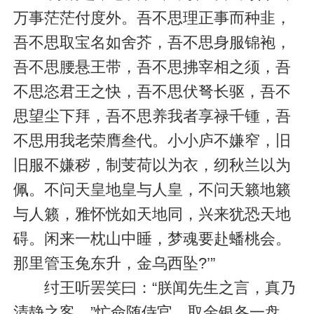
万事茫茫付度外。吾不思理正事而种韭，
吾不思取宝名如舍芥，吾不思身服锦袍，
吾不思腰悬王带，吾不思拂宰相之须，吾
不思恣君王之快，吾不思伏弩长驱，吾不
思望尘下拜，吾不思养我者享禄千锺，吾
不思用我老荣膺叁代。小小庐不嫌窄，旧
旧服不嫌秽，制芰荷以为衣，纫秋兰以为
佩。不问天皇地皇与人皇，不问天籁地籁
与人籁，雅怀恍如天地同，兴来犹恐天地
碍。闲来一枕山中睡，梦魂要赴蟠桃会。
那里管玉兔东升，金乌西坠?’”
纣王听罢笑曰：“朕闻先生之言，真乃
清静之客。”忙命随侍官，取金银各一盘，