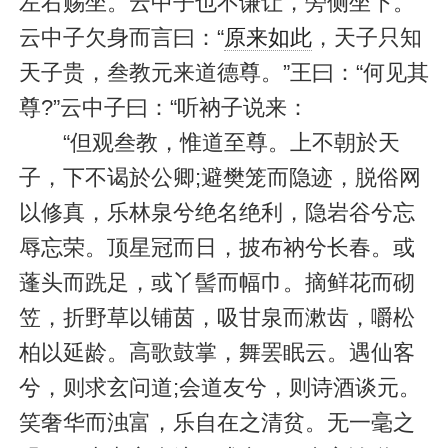
左右赐坐。云中子也不谦让，旁侧坐下。
云中子欠身而言曰：“
原来如此
，天子只知
天子贵，叁教元来道德尊。”王曰：“何见其
尊?”云中子曰：“听衲子说来：
“但观叁教，惟道至尊。上不朝於天
子，下不谒於公卿;避樊笼而隐迹，脱俗网
以修真，乐林泉兮绝名绝利，隐岩谷兮忘
辱忘荣。顶星冠而日，披布衲兮长春。或
蓬头而跣足，或丫髻而幅巾。摘鲜花而砌
笠，折野草以铺茵，吸甘泉而漱齿，嚼松
柏以延龄。高歌鼓掌，舞罢眠云。遇仙客
兮，则求玄问道;会道友兮，则诗酒谈元。
笑奢华而浊富，乐自在之清贫。无一毫之