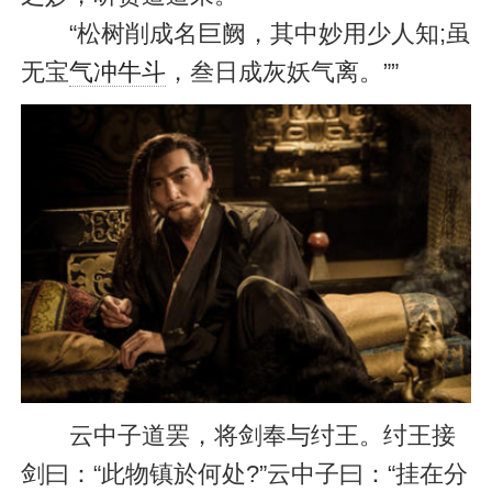
“松树削成名巨阙，其中妙用少人知;虽
无宝
气冲牛斗
，叁日成灰妖气离。””
云中子道罢，将剑奉与纣王。纣王接
剑曰：“此物镇於何处?”云中子曰：“挂在分