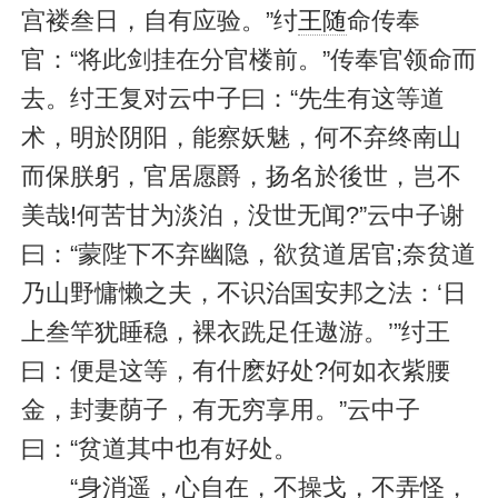
宫褛叁日，自有应验。”纣
王随
命传奉
官：“将此剑挂在分官楼前。”传奉官领命而
去。纣王复对云中子曰：“先生有这等道
术，明於阴阳，能察妖魅，何不弃终南山
而保朕躬，官居愿爵，扬名於後世，岂不
美哉!何苦甘为淡泊，没世无闻?”云中子谢
曰：“蒙陛下不弃幽隐，欲贫道居官;奈贫道
乃山野慵懒之夫，不识治国安邦之法：‘日
上叁竿犹睡稳，裸衣跣足任遨游。’”纣王
曰：便是这等，有什麽好处?何如衣紫腰
金，封妻荫子，有无穷享用。”云中子
曰：“贫道其中也有好处。
“身消遥，心自在，不操戈，不弄怪，