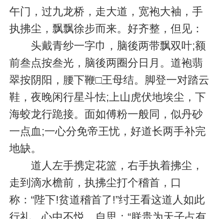
午门，过九龙桥，走大道，宽袍大袖，手
执拂尘，飘飘徐步而来。好齐整，但见：
头戴青纱一字巾，脑後两带飘双叶;额
前叁点按叁光，脑後两圈分日月。道袍翡
翠按阴阳，腰下鞭□王母结。脚登一对踏云
鞋，夜晚闲行星斗怯;上山虎伏地埃尘，下
海蛟龙行跪接。面如傅粉一般同，似丹砂
一点血;一心分免帝王忧，好道长两手补完
地缺。
道人左手携定花篮，右手执着拂尘，
走到滴水檐前，执拂尘打个稽首，口
称：“陛下!贫道稽首了!”纣王看这道人如此
行礼，心中不悦。自思：“朕贵为天子占有