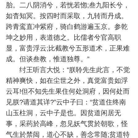
胎。二八阴消兮，若恍若惚;叁九阳长兮，
如杳知冥。按四时而采取，九转而丹成。
跨青鸾直冲紫府，骑白鹤游遍玉京。参乾
坤之妙用，表道德之。比儒者兮官高职
显，富贵浮云;比截教兮五形道术，正果难
成。但谈叁教，惟道独尊。”
纣王听言大悦：“朕聆先生此言，不觉
精神爽快，如在尘世之外，真觉富贵如浮
云耳!但不知先生果住何处洞府，因何处而
见朕?请道其详?”云中子曰：“贫道住终南
山玉柱洞，云中子是也。因贫道闲居无
事，采药於高峰，忽见妖气贯於朝歌，怪
气生於禁闼，道心不缺，善念常随;贫道特