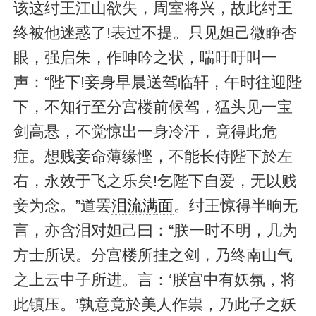
该这纣王江山欲失，周室将兴，故此纣王
终被他迷惑了!表过不提。只见妲己微睁杏
眼，强启朱，作呻吟之状，喘吁吁叫一
声：“陛下!妾身早晨送驾临轩，午时往迎陛
下，不知行至分宫楼前候驾，猛头见一宝
剑高悬，不觉惊出一身冷汗，竟得此危
症。想贱妾命薄缘悭，不能长侍陛下於左
右，永效于飞之乐矣!乞陛下自爱，无以贱
妾为念。”道罢
泪流满面
。纣王惊得半晌无
言，亦含泪对妲己曰：“朕一时不明，几为
方士所误。分宫楼所挂之剑，乃终南山气
之上云中子所进。言：‘朕宫中有妖氛，将
此镇压。’孰意竟於美人作祟，乃此子之妖