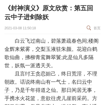
《封神演义》原文欣赏：第五回
云中子进剑除妖
2021-03-08 11:50:18
首页
白云飞过南山，碧落萧疏春色间;楼阁
金辉来紫雾，交梨玉液驻朱颜。花迎白鹤
歌仙曲，拂柳青鸾舞翠鬟;此是仙凡多隔
世，妖氛一派透天关。
且言纣王贪恋妲己，终日荒淫，不理
朝政。话说终南山有一气士，名曰
云中
子
，乃是千年得道之仙。那日闲居无事，
手携水火花篮，意欲往虎儿崖前采药。方