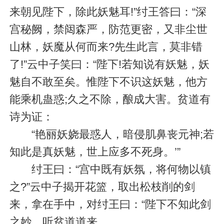
来朝见陛下，除此妖魅耳!”纣王答曰：“深
宫秘阙，禁闼森严，防范更密，又非尘世
山林，妖魔从何而来?先生此言，莫非错
了!”云中子笑曰：“陛下!若知说有妖魅，妖
魅自不敢至矣。惟陛下不识这妖魅，他方
能乘机蛊惑;久之不除，酿成大害。贫道有
诗为证：
“艳丽妖娆最惑人，暗侵肌鼻丧元神;若
知此是真妖魅，世上应多不死身。’”
纣王曰：“宫中既有妖氛，将何物以镇
之?”云中子揭开花篮，取出松枝削的剑
来，拿在手中，对纣王曰：“陛下不知此剑
之妙，听贫道道来。