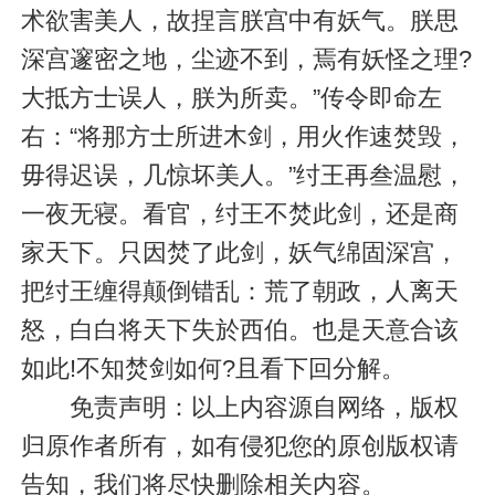
术欲害美人，故捏言朕宫中有妖气。朕思
深宫邃密之地，尘迹不到，焉有妖怪之理?
大抵方士误人，朕为所卖。”传令即命左
右：“将那方士所进木剑，用火作速焚毁，
毋得迟误，几惊坏美人。”纣王再叁温慰，
一夜无寝。看官，纣王不焚此剑，还是商
家天下。只因焚了此剑，妖气绵固深宫，
把纣王缠得颠倒错乱：荒了朝政，人离天
怒，白白将天下失於西伯。也是天意合该
如此!不知焚剑如何?且看下回分解。
免责声明：以上内容源自网络，版权
归原作者所有，如有侵犯您的原创版权请
告知，我们将尽快删除相关内容。