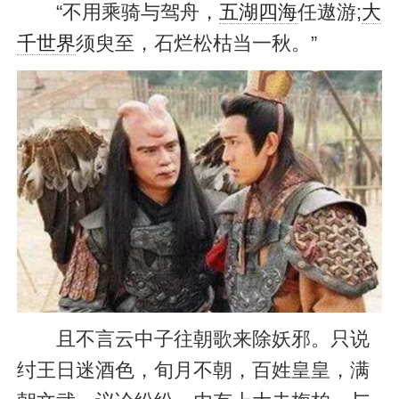
“不用乘骑与驾舟，
五湖四海
任遨游;
大
千世界
须臾至，石烂松枯当一秋。”
且不言云中子往朝歌来除妖邪。只说
纣王日迷酒色，旬月不朝，百姓皇皇，满