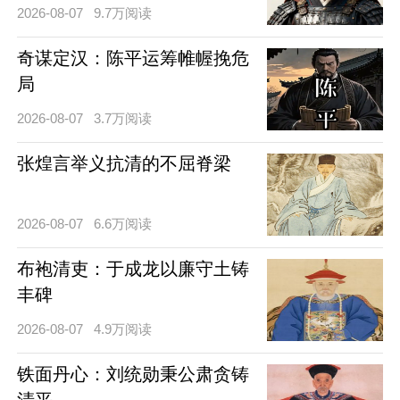
2026-08-07
9.7万阅读
奇谋定汉：陈平运筹帷幄挽危
局
2026-08-07
3.7万阅读
张煌言举义抗清的不屈脊梁
2026-08-07
6.6万阅读
布袍清吏：于成龙以廉守土铸
丰碑
2026-08-07
4.9万阅读
铁面丹心：刘统勋秉公肃贪铸
清平