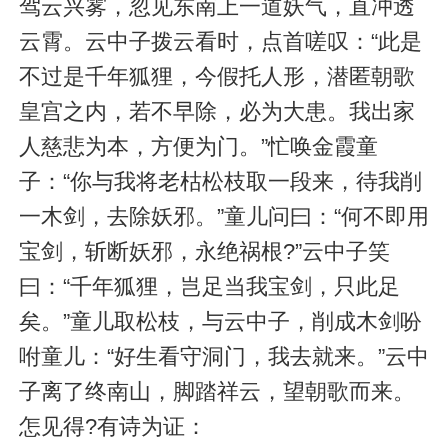
驾云兴雾，忽见东南上一道妖气，直冲透
云霄。云中子拨云看时，点首嗟叹：“此是
不过是千年狐狸，今假托人形，潜匿朝歌
皇宫之内，若不早除，必为大患。我出家
人慈悲为本，方便为门。”忙唤金霞童
子：“你与我将老枯松枝取一段来，待我削
一木剑，去除妖邪。”童儿问曰：“何不即用
宝剑，斩断妖邪，永绝祸根?”云中子笑
曰：“千年狐狸，岂足当我宝剑，只此足
矣。”童儿取松枝，与云中子，削成木剑吩
咐童儿：“好生看守洞门，我去就来。”云中
子离了终南山，脚踏祥云，望朝歌而来。
怎见得?有诗为证：