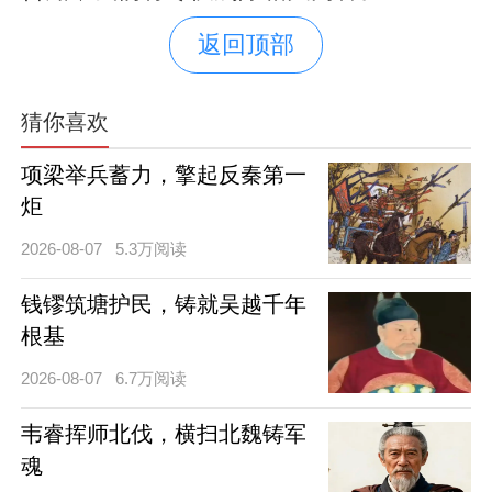
返回顶部
猜你喜欢
项梁举兵蓄力，擎起反秦第一
炬
2026-08-07
5.3万阅读
钱镠筑塘护民，铸就吴越千年
根基
2026-08-07
6.7万阅读
韦睿挥师北伐，横扫北魏铸军
魂