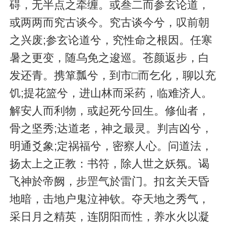
碍，无半点之牵缠。或叁二而参玄论道，
或两两而究古谈今。究古谈今兮，叹前朝
之兴废;参玄论道兮，究性命之根因。任寒
暑之更变，随乌免之逡巡。苍颜返步，白
发还青。携箪瓢兮，到市□而乞化，聊以充
饥;提花篮兮，进山林而采药，临难济人。
解安人而利物，或起死兮回生。修仙者，
骨之坚秀;达道老，神之最灵。判吉凶兮，
明通爻象;定祸福兮，密察人心。问道法，
扬太上之正教：书符，除人世之妖氛。谒
飞神於帝阙，步罡气於雷门。扣玄关天昏
地暗，击地户鬼泣神钦。夺天地之秀气，
采日月之精英，连阴阳而性，养水火以凝