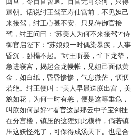
回宫，令百官暂退。百官无可奈何，只得
退朝。话说纣王驾至寿仙宫前，不见妲己
来接驾，纣王心甚不安。只见侍御官接
驾，纣王问曰：“苏美人为何不来接驾?”侍
御官启陛下：“苏娘娘一时偶染暴疾，人事
昏沉，卧榻不起。”纣王听罢，忙下龙辇，
急进寝宫，揭起金龙幔帐，见妲己面似黄
金，如白纸，昏昏惨惨，气息微茫，恹恹
若绝。纣王便叫：“美人早晨送朕出宫，美
貌如花，为何一时有恙，便是这等垂危，
叫朕如何是好?”看官这是那云中子宝剑挂
在分宫楼，镇压的这狸如此模样，倘若镇
压这妖怪死了，可保得成汤天下。也是合