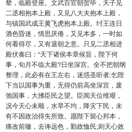
辇，临殿登座。文武百官朝贺毕，天子见
二丞相抱本上殿，又见八大夫抱本上殿，
与镇国武成王
黄飞虎
抱本上殿。纣王连日
酒色昏迷，情思厌倦，又见本多，一时如
何看得尽，又有退朝之意。只见二丞相进
殿伏奏曰：“天下诸侯本章候旨，陛下何
事，旬月不临大殿?日坐深宫。全不把朝纲
整理，此必有在王左右，迷惑圣听者;乞陛
下当以国事为重，无得仍前高坐深宫，废
弛国事，大拂臣民之望。臣闻天位维艰，
况今天心未顺，水旱不均，降灾下民，未
有不因政治得失所致。愿陛下留心邦本，
痛改前辙，去谗远色，勤政恤民;则天心效