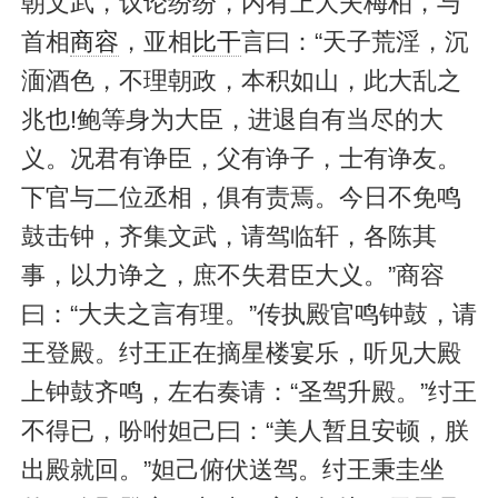
朝文武，议论纷纷，内有上大夫梅柏，与
首相
商容
，亚相
比干
言曰：“天子荒淫，沉
湎酒色，不理朝政，本积如山，此大乱之
兆也!鲍等身为大臣，进退自有当尽的大
义。况君有诤臣，父有诤子，士有诤友。
下官与二位丞相，俱有责焉。今日不免鸣
鼓击钟，齐集文武，请驾临轩，各陈其
事，以力诤之，庶不失君臣大义。”商容
曰：“大夫之言有理。”传执殿官鸣钟鼓，请
王登殿。纣王正在摘星楼宴乐，听见大殿
上钟鼓齐鸣，左右奏请：“圣驾升殿。”纣王
不得已，吩咐妲己曰：“美人暂且安顿，朕
出殿就回。”妲己俯伏送驾。纣王秉圭坐