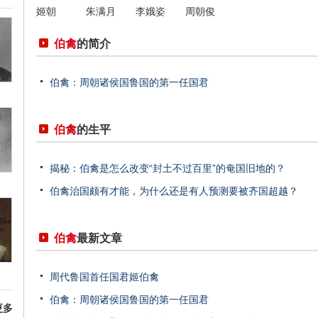
姬朝
朱满月
李娥姿
周朝俊
伯禽
的简介
伯禽：周朝诸侯国鲁国的第一任国君
伯禽
的生平
揭秘：伯禽是怎么改变“封土不过百里”的奄国旧地的？
伯禽治国颇有才能，为什么还是有人预测要被齐国超越？
伯禽
最新文章
周代鲁国首任国君姬伯禽
伯禽：周朝诸侯国鲁国的第一任国君
更多