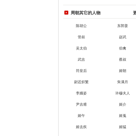
周朝其它的人物
陈胡公
东郭姜
管叔
赵武
吴太伯
伯禽
武吉
蔡叔
符皇后
姬朝
尉迟炽繁
朱满月
李娥姿
许穆夫人
尹吉甫
姬介
姬午
姬嵬
姬去疾
姬猛