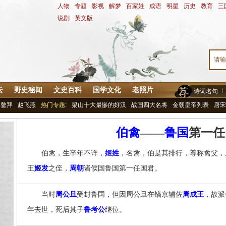
人物
-
专题
-
影视
-
解梦
-
百家姓
-
成语
-
明星
-
历史
-
教育
-
三
说剧
-
英文版
云
野史秘闻
文史百科
国学文化
老照片
诗词名句
鳌拜
赵飞燕
热门专题:
梁山十大最惨的好汉
战国四大名将
金朝皇帝列表
唐宋
伯禽
——
鲁国
第一任
伯禽，生卒年不详，
姬姓
，名禽，伯是其排行，尊称禽父，
王
姬发
之侄，
周朝
诸侯国鲁国第一任国君。
当时
周公旦
受封鲁国，但因周公旦在镐京辅佐
周成王
，故派
年去世，死后其子
鲁考公
继位。