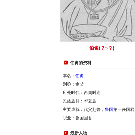
伯禽(？~？)
伯禽的资料
本名：
伯禽
别称：禽父
所处时代：西周时期
民族族群：华夏族
主要成就：代父赴鲁，
鲁国
第一任国君
职业：鲁国国君
最新人物