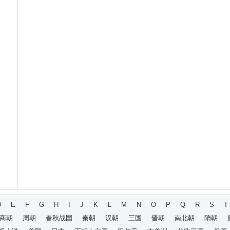
D
E
F
G
H
I
J
K
L
M
N
O
P
Q
R
S
T
商朝
周朝
春秋战国
秦朝
汉朝
三国
晋朝
南北朝
隋朝