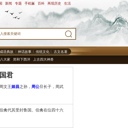
国
-
新闻
-
专题
-
手机版
-
百科
-
再现历史
-
生活
-
成语典故
神话故事
传统文化
古文名著
八大家
郑和下西洋
上古四大神兽
国君
周文王
姬昌
之孙，
周公
旦长子，周武
伯禽代其受封鲁国。伯禽在位四十六