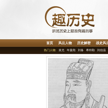
首页
风云人物
历史解密
战史风
热门人物:
蚩尤
年羹尧
刘备
希特勒
刘伯温