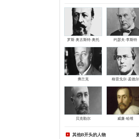
罗斯·奥古斯特·奥托
约瑟夫·李斯特
弗兰克
格雷戈尔·孟德尔
贝克勒尔
威廉·哈维
其他B开头的人物