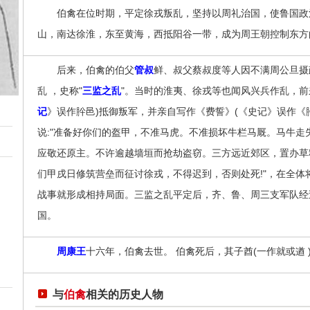
伯禽在位时期，平定徐戎叛乱，坚持以周礼治国，使鲁国政
山，南达徐淮，东至黄海，西抵阳谷一带，成为周王朝控制东方
后来，伯禽的伯父
管叔
鲜、叔父蔡叔度等人因不满周公旦摄
乱 ，史称"
三监之乱
"。当时的淮夷、徐戎等也闻风兴兵作乱，前
记
》误作肸邑)抵御叛军，并亲自写作《费誓》(《史记》误作《
说:"准备好你们的盔甲，不准马虎。不准损坏牛栏马厩。马牛
应敬还原主。不许逾越墙垣而抢劫盗窃。三方远近郊区，置办草
们甲戌日修筑营垒而征讨徐戎，不得迟到，否则处死!"，在全体
战事就形成相持局面。三监之乱平定后，齐、鲁、周三支军队经
国。
周康王
十六年，伯禽去世。 伯禽死后，其子酋(一作就或遒 
与
伯禽
相关的历史人物