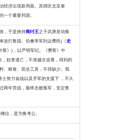
治经济出现新局面。其辖区北至泰
的一个重要邦国。
政，于是挟持
商纣王
之子武庚发动叛
来攻打鲁国。伯禽率军到达费邑(《
史
肸誓》)，以严明军纪。《费誓》中
走失，奴隶逃亡，不准越次追逐，得到的
料、粮食、筑垒工具，不得缺少。我
将士努力奋战以及齐军的支援下 ，不久
过两年苦战，最终击败叛军，安定鲁
)继位，是为鲁考公。