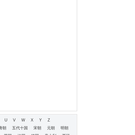
U
V
W
X
Y
Z
唐朝
五代十国
宋朝
元朝
明朝