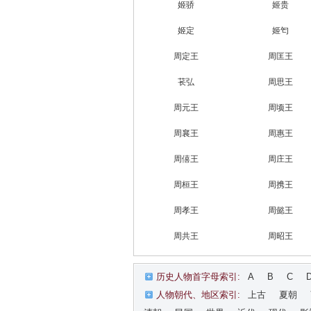
姬骄
姬贵
姬定
姬匄
周定王
周匡王
苌弘
周思王
周元王
周顷王
周襄王
周惠王
周僖王
周庄王
周桓王
周携王
周孝王
周懿王
周共王
周昭王
历史人物首字母索引:
A
B
C
人物朝代、地区索引:
上古
夏朝