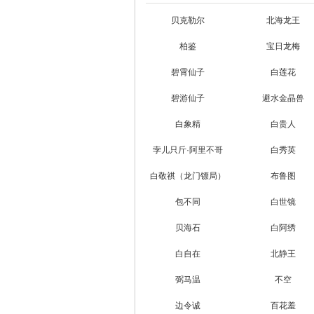
贝克勒尔
北海龙王
柏鉴
宝日龙梅
碧霄仙子
白莲花
碧游仙子
避水金晶兽
白象精
白贵人
孛儿只斤·阿里不哥
白秀英
白敬祺（龙门镖局）
布鲁图
包不同
白世镜
贝海石
白阿绣
白自在
北静王
弼马温
不空
边令诚
百花羞