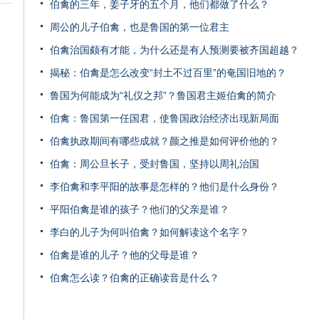
伯禽的三年，姜子牙的五个月，他们都做了什么？
周公的儿子伯禽，也是鲁国的第一位君主
伯禽治国颇有才能，为什么还是有人预测要被齐国超越？
揭秘：伯禽是怎么改变“封土不过百里”的奄国旧地的？
鲁国为何能成为“礼仪之邦”？鲁国君主姬伯禽的简介
伯禽：鲁国第一任国君，使鲁国政治经济出现新局面
伯禽执政期间有哪些成就？颜之推是如何评价他的？
伯禽：周公旦长子，受封鲁国，坚持以周礼治国
李伯禽和李平阳的故事是怎样的？他们是什么身份？
平阳伯禽是谁的孩子？他们的父亲是谁？
李白的儿子为何叫伯禽？如何解读这个名字？
伯禽是谁的儿子？他的父母是谁？
伯禽怎么读？伯禽的正确读音是什么？