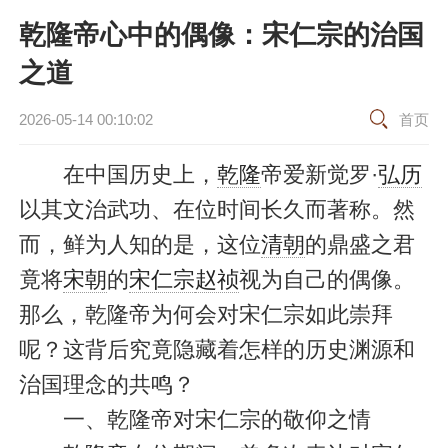
乾隆帝心中的偶像：宋仁宗的治国
之道
2026-05-14 00:10:02
首页
在中国历史上，
乾隆
帝爱新觉罗·
弘历
以其文治武功、在位时间长久而著称。然
而，鲜为人知的是，这位
清朝
的鼎盛之君
竟将
宋朝
的
宋仁宗
赵祯
视为自己的偶像。
那么，乾隆帝为何会对宋仁宗如此崇拜
呢？这背后究竟隐藏着怎样的历史渊源和
治国理念的共鸣？
一、乾隆帝对宋仁宗的敬仰之情