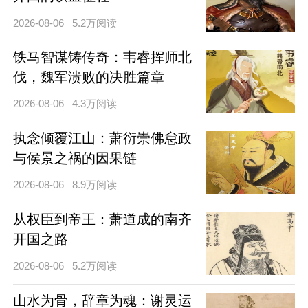
2026-08-06
5.2万阅读
铁马智谋铸传奇：韦睿挥师北
伐，魏军溃败的决胜篇章
2026-08-06
4.3万阅读
执念倾覆江山：萧衍崇佛怠政
与侯景之祸的因果链
2026-08-06
8.9万阅读
从权臣到帝王：萧道成的南齐
开国之路
2026-08-06
5.2万阅读
山水为骨，辞章为魂：谢灵运