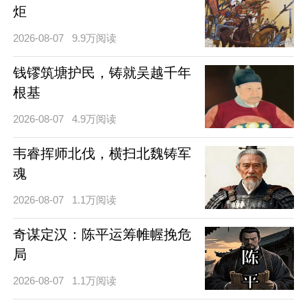
炬
2026-08-07
9.9万阅读
钱镠筑塘护民，铸就吴越千年
根基
2026-08-07
4.9万阅读
韦睿挥师北伐，横扫北魏铸军
魂
2026-08-07
1.1万阅读
奇谋定汉：陈平运筹帷幄挽危
局
2026-08-07
1.1万阅读