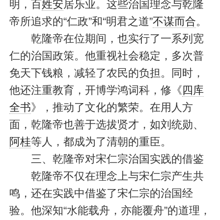
明，百
姓安
居乐业。这些治国理念与乾隆
帝所追求的“仁政”和“明君之道”
不谋而合
。
乾隆帝在位期间，也实行了一系列宽
仁的治国政策。他重视社会稳定，多次普
免天下钱粮，减轻了农民的负担。同时，
他还注重教育，开博学鸿词科，修《
四库
全书
》，推动了文化的繁荣。在用人方
面，乾隆帝也善于选拔贤才，如刘统勋、
阿桂
等人，都成为了清朝的重臣。
三、乾隆帝对宋仁宗治国实践的借鉴
乾隆帝不仅在理念上与宋仁宗产生共
鸣，还在实践中借鉴了宋仁宗的治国经
验。他深知“水能载舟，亦能覆舟”的道理，