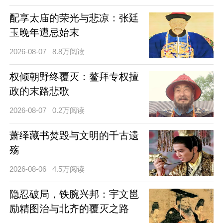
配享太庙的荣光与悲凉：张廷
玉晚年遭忌始末
2026-08-07
8.8万阅读
权倾朝野终覆灭：鳌拜专权擅
政的末路悲歌
2026-08-07
0.2万阅读
萧绎藏书焚毁与文明的千古遗
殇
2026-08-06
4.5万阅读
隐忍破局，铁腕兴邦：宇文邕
励精图治与北齐的覆灭之路