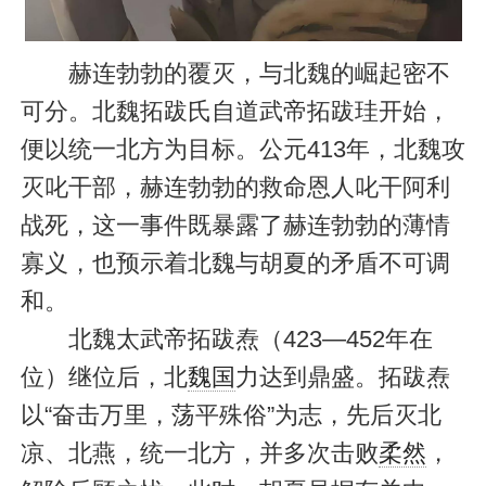
赫连勃勃的覆灭，与北魏的崛起密不
可分。北魏拓跋氏自道武帝拓跋珪开始，
便以统一北方为目标。公元413年，北魏攻
灭叱干部，赫连勃勃的救命恩人叱干阿利
战死，这一事件既暴露了赫连勃勃的薄情
寡义，也预示着北魏与胡夏的矛盾不可调
和。
北魏太武帝拓跋焘（423—452年在
位）继位后，北
魏国
力达到鼎盛。拓跋焘
以“奋击万里，荡平殊俗”为志，先后灭北
凉、北燕，统一北方，并多次击败
柔然
，