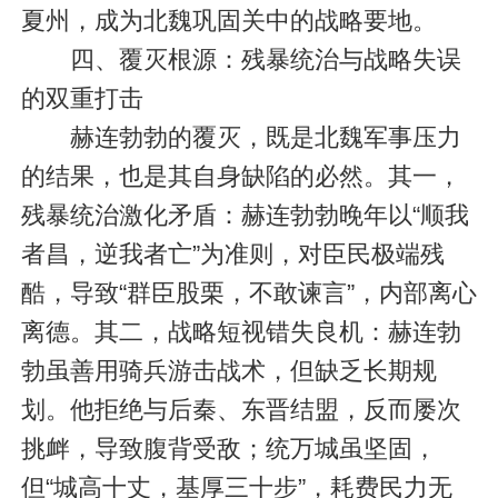
夏州，成为北魏巩固关中的战略要地。
四、覆灭根源：残暴统治与战略失误
的双重打击
赫连勃勃的覆灭，既是北魏军事压力
的结果，也是其自身缺陷的必然。其一，
残暴统治激化矛盾：赫连勃勃晚年以“顺我
者昌，逆我者亡”为准则，对臣民极端残
酷，导致“群臣股栗，不敢谏言”，内部离心
离德。其二，战略短视错失良机：赫连勃
勃虽善用骑兵游击战术，但缺乏长期规
划。他拒绝与后秦、东晋结盟，反而屡次
挑衅，导致腹背受敌；统万城虽坚固，
但“城高十丈，基厚三十步”，耗费民力无