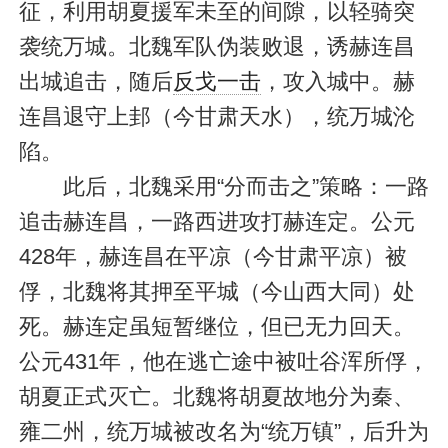
征，利用胡夏援军未至的间隙，以轻骑突
袭统万城。北魏军队伪装败退，诱赫连昌
出城追击，随后
反戈一击
，攻入城中。赫
连昌退守上邽（今甘肃天水），统万城沦
陷。
此后，北魏采用“分而击之”策略：一路
追击赫连昌，一路西进攻打赫连定。公元
428年，赫连昌在平凉（今甘肃平凉）被
俘，北魏将其押至平城（今山西大同）处
死。赫连定虽短暂继位，但已无力回天。
公元431年，他在逃亡途中被吐谷浑所俘，
胡夏正式灭亡。北魏将胡夏故地分为秦、
雍二州，统万城被改名为“统万镇”，后升为