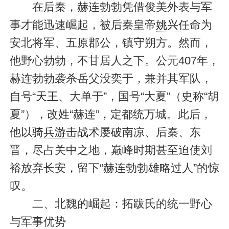
在后秦，赫连勃勃凭借俊美外表与军
事才能迅速崛起，被后秦皇帝
姚兴
任命为
安北将军、五原郡公，镇守朔方。然而，
他野心勃勃，不甘居人之下。公元407年，
赫连勃勃袭杀岳父没奕于，兼并其军队，
自号“
天王
、大单于”，国号“大夏”（史称“胡
夏”），改姓“赫连”，定都统万城。此后，
他以
骑兵
游击战
术屡破南凉、后秦、东
晋，尽占关中之地，巅峰时期甚至迫使刘
裕放弃长安，留下“赫连勃勃雄略过人”的惊
叹。
二、北魏的崛起：拓跋氏的统一野心
与军事优势