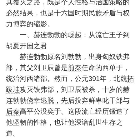
其覆灭之路，既是个人性格与治国策略的
必然结果，也是十六国时期民族矛盾与权
力博弈的缩影。
一、赫连勃勃的崛起：从流亡王子到
胡夏开国之君
赫连勃勃原名刘勃勃，出身匈奴铁弗
部，其父刘卫辰曾是
前秦
任命的西单于，
统治河西诸部。然而，公元391年，北魏
拓
跋珪
攻灭铁弗部，刘卫辰被杀，十岁的赫
连勃勃侥幸逃脱，先后投奔鲜卑叱干部与
后秦
高平公没奕于。这段流亡经历锻造了
他坚韧的性格，也让他深谙乱世生存之
道。