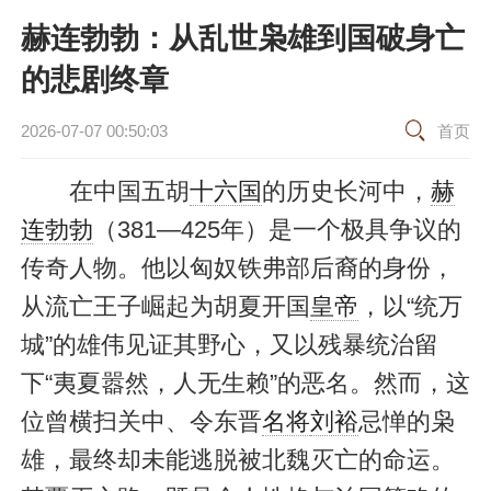
赫连勃勃：从乱世枭雄到国破身亡
的悲剧终章
2026-07-07 00:50:03
首页
在中国五胡
十六国
的历史长河中，
赫
连勃勃
（381—425年）是一个极具争议的
传奇人物。他以匈奴铁弗部后裔的身份，
从流亡王子崛起为胡夏开国
皇帝
，以“统万
城”的雄伟见证其野心，又以残暴统治留
下“夷夏嚣然，人无生赖”的恶名。然而，这
位曾横扫关中、令东晋
名将
刘裕
忌惮的枭
雄，最终却未能逃脱被北魏灭亡的命运。