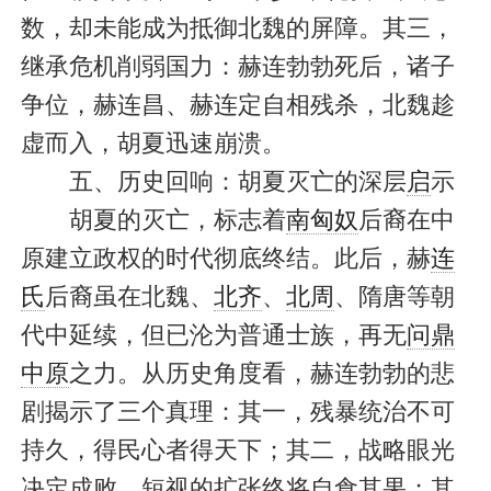
数，却未能成为抵御北魏的屏障。其三，
继承危机削弱国力：赫连勃勃死后，诸子
争位，赫连昌、赫连定自相残杀，北魏趁
虚而入，胡夏迅速崩溃。
五、历史回响：胡夏灭亡的深层
启
示
胡夏的灭亡，标志着
南匈奴
后裔在中
原建立政权的时代彻底终结。此后，赫
连
氏
后裔虽在北魏、
北齐
、
北周
、隋唐等朝
代中延续，但已沦为普通士族，再无
问鼎
中原
之力。从历史角度看，赫连勃勃的悲
剧揭示了三个真理：其一，残暴统治不可
持久，得民心者得天下；其二，战略眼光
决定成败，短视的扩张终将自食其果；其