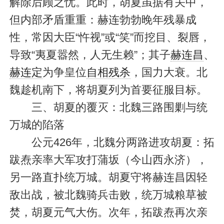
解除后顾之忧。此时，胡夏虽据有关中，
但内部矛盾重重：赫连勃勃晚年残暴成
性，常因大臣“忤视”或“笑”而挖目、裂唇，
导致“夷夏嚣然，人无生赖”；其子
赫连昌
、
赫连定
为争皇位
自相残杀
，国力大衰。北
魏趁机南下，将胡夏列为首要征服目标。
三、胡夏的覆灭：北魏三路围剿与统
万城的陷落
公元426年，北魏分两路进攻胡夏：拓
跋焘亲率大军攻打蒲坂（今山西永济），
另一路直扑统万城。胡夏守将赫连昌因轻
敌出战，被北魏骑兵击败，统万城粮草被
焚，胡夏元气大伤。次年，拓跋焘再次亲