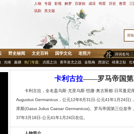
人物
-
专题
-
影视
-
解梦
-
百家姓
-
成语
-
明星
-
历史
-
教育
-
三
说剧
-
英文版
云
野史秘闻
文史百科
国学文化
老照片
诗词名句
询
光绪
嬴驷
热门专题:
贞观之治
黄帝蚩尤之战
金瓶梅
西游记
靖康之耻
红
卡利古拉
——罗马帝国第
卡利古拉，全名盖乌斯·尤里乌斯·恺撒·奥古斯都·日耳曼尼库斯(拉丁语：
Augustus Germanicus，公元12年8月31日-公元41年1月
库斯(Gaius Julius Caesar Germanicus)。罗马帝国第三位皇帝
37年3月18日-公元41年1月24日在位。
人物简介