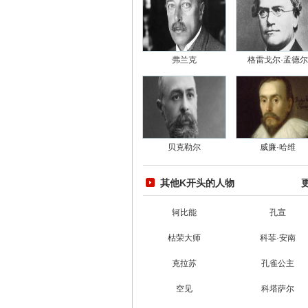
弗兰克
格雷戈尔·孟德尔
贝克勒尔
威廉·哈维
其他K开头的人物
轲比能
孔宣
枯荣大师
科菲·安南
克拉苏
孔雀公主
空见
科塔萨尔