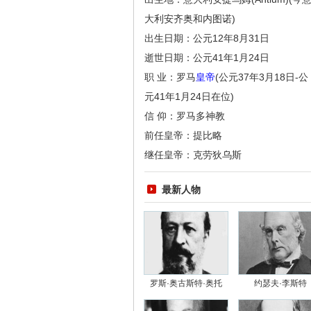
大利安齐奥和内图诺)
出生日期：公元12年8月31日
逝世日期：公元41年1月24日
职 业：罗马
皇帝
(公元37年3月18日-公
元41年1月24日在位)
信 仰：罗马多神教
前任皇帝：提比略
继任皇帝：克劳狄乌斯
最新人物
罗斯·奥古斯特·奥托
约瑟夫·李斯特