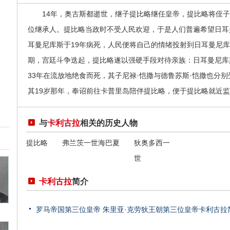
14年，奥古斯都逝世，继子提比略继任皇帝，提比略将侄子
位继承人。提比略当政时不受人民欢迎，于是人们普遍希望日耳
耳曼尼库斯于19年病死，人民便将自己的情绪投射到日耳曼尼
期，宫廷斗争迭起，提比略遂以强硬手段对待亲族：日耳曼尼库
33年在流放地绝食而死，其子尼禄·恺撒与德鲁苏斯·恺撒也分
其19岁那年，奉诏前往卡普里岛陪伴提比略，便于提比略就近
与
卡利古拉
相关的历史人物
提比略
弗兰茨一世
海巴夏
狄奥多西一
世
卡利古拉
简介
罗马帝国第三位皇帝 朱里亚·克劳狄王朝第三位皇帝卡利古拉