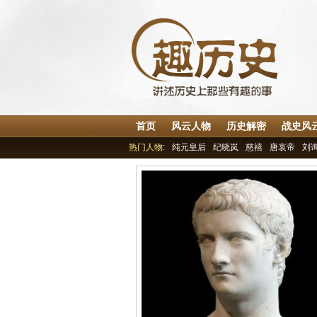
首页
风云人物
历史解密
战史风
热门人物:
纯元皇后
纪晓岚
慈禧
唐哀帝
刘