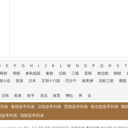
D
E
F
G
H
I
J
K
L
M
N
O
P
Q
R
S
T
商朝
周朝
春秋战国
秦朝
汉朝
三国
晋朝
南北朝
隋朝
视小说
美国
日本
五胡十六国
巴尔干
南美洲
北欧三国
俄国
日韩
欧美
歌手
演员
体育
网红
男
女
帝列表
秦朝皇帝列表
汉朝皇帝列表
晋朝皇帝列表
南北朝皇帝列表
隋
朝皇帝列表
清朝皇帝列表