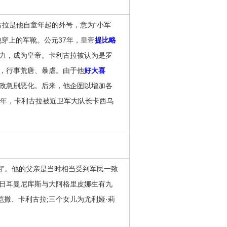
古拉是他自童年起的外号，意为“小军
穿上的军靴。公元37年，皇帝
提比略
力，成为皇帝。卡利古拉被认为是罗
，行事荒唐、暴虐。由于他
好大喜
政急剧恶化。后来，他企图以增加各
1年，卡利古拉被近卫军大队长卡西乌
朝”。他的父亲是当时相当受到军民一致
日耳曼尼库斯与大阿格里皮娜生有九
恺撒、卡利古拉;三个女儿为尤利娅·莉