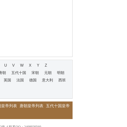
U
V
W
X
Y
Z
唐朝
五代十国
宋朝
元朝
明朝
英国
法国
德国
意大利
西班
朝皇帝列表
唐朝皇帝列表
五代十国皇帝