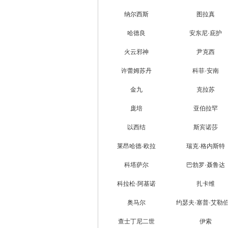
纳尔西斯
图拉真
哈德良
安东尼·庇护
火云邪神
尹克西
许蕾姆苏丹
科菲·安南
金九
克拉苏
庞培
亚伯拉罕
以西结
斯宾诺莎
莱昂哈德·欧拉
瑞克·格内斯特
科塔萨尔
巴勃罗·聂鲁达
科拉松·阿基诺
扎卡维
奥马尔
约瑟夫·塞普·艾勒
查士丁尼二世
伊索