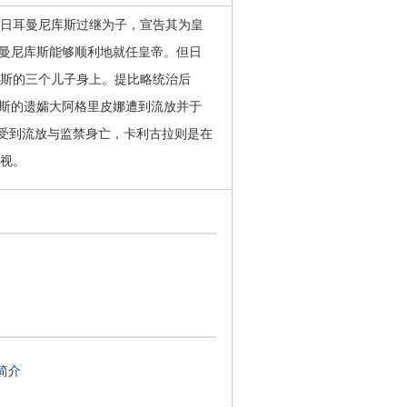
日耳曼尼库斯过继为子，宣告其为皇
曼尼库斯能够顺利地就任皇帝。但日
库斯的三个儿子身上。提比略统治后
斯的遗孀大阿格里皮娜遭到流放并于
别受到流放与监禁身亡，卡利古拉则是在
监视。
简介