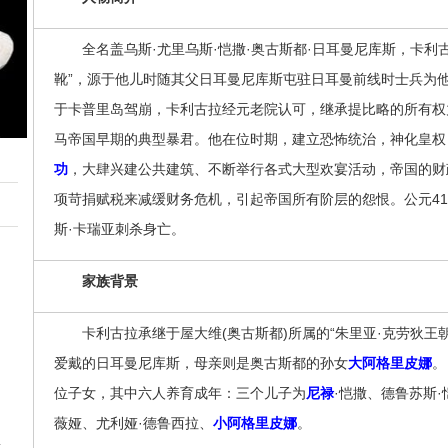
全名盖乌斯·尤里乌斯·恺撒·奥古斯都·日耳曼尼库斯，卡利
靴”，源于他儿时随其父日耳曼尼库斯屯驻日耳曼前线时士兵为他
于卡普里岛驾崩，卡利古拉经元老院认可，继承提比略的所有权
马帝国早期的典型暴君。他在位时期，建立恐怖统治，神化皇权
功
，大肆兴建公共建筑、不断举行各式大型欢宴活动，帝国的财
项苛捐赋税来减缓财务危机，引起帝国所有阶层的怨恨。公元4
斯·卡瑞亚刺杀身亡。
家族背景
卡利古拉承继于屋大维(奥古斯都)所属的“朱里亚·克劳狄王
爱戴的日耳曼尼库斯，母亲则是奥古斯都的孙女
大阿格里皮娜
。
位子女，其中六人养育成年：三个儿子为
尼禄
·恺撒、德鲁苏斯·
薇娅、尤利娅·德鲁西拉、
小阿格里皮娜
。
意