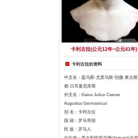
卡利古拉(公元12年~公元41年)
卡利古拉的资料
中文名：盖乌斯·尤里乌斯·恺撒·奥古斯
都·日耳曼尼库斯
外文名：Gaius Julius Caesar
Augustus Germanicus
别 名：卡利古拉
国 籍：罗马帝国
民 族：罗马人
出生地：意大利安提乌姆(Antium)(今