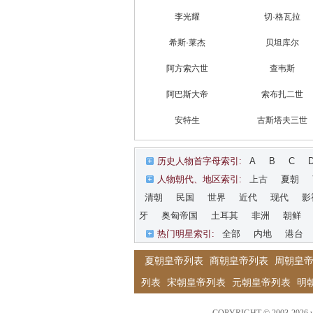
李光耀
切·格瓦拉
希斯·莱杰
贝坦库尔
阿方索六世
查韦斯
阿巴斯大帝
索布扎二世
安特生
古斯塔夫三世
历史人物首字母索引:
A
B
C
人物朝代、地区索引:
上古
夏朝
清朝
民国
世界
近代
现代
影
牙
奥匈帝国
土耳其
非洲
朝鲜
热门明星索引:
全部
内地
港台
夏朝皇帝列表
商朝皇帝列表
周朝皇
列表
宋朝皇帝列表
元朝皇帝列表
明