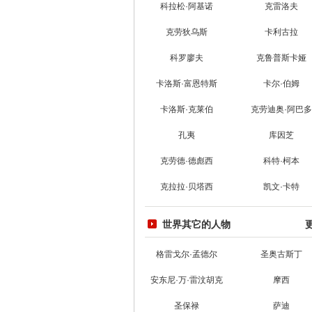
科拉松·阿基诺
克雷洛夫
克劳狄乌斯
卡利古拉
科罗廖夫
克鲁普斯卡娅
卡洛斯·富恩特斯
卡尔·伯姆
卡洛斯·克莱伯
克劳迪奥·阿巴多
孔夷
库因芝
克劳德·德彪西
科特·柯本
克拉拉·贝塔西
凯文·卡特
世界其它的人物
格雷戈尔·孟德尔
圣奥古斯丁
安东尼·万·雷汶胡克
摩西
圣保禄
萨迪