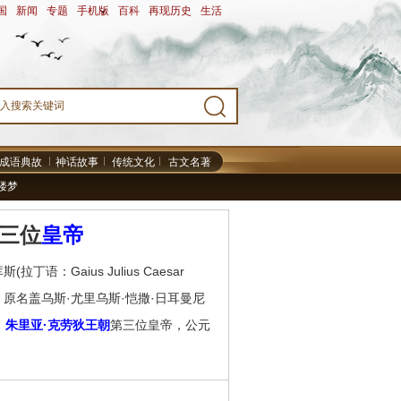
国
-
新闻
-
专题
-
手机版
-
百科
-
再现历史
-
生活
-
成语典故
神话故事
传统文化
古文名著
楼梦
三位
皇帝
Gaius Julius Caesar
24日)，原名盖乌斯·尤里乌斯·恺撒·日耳曼尼
，
朱里亚·克劳狄王朝
第三位皇帝，公元