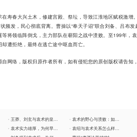
在寿春
大兴土木
，修建宫殿、祭坛，导致江淮地区赋税激增
惨状频发，民心彻底背离。曹操以“奉天子诏”联合刘备、吕布发
暹等将领临阵倒戈，主力部队在蕲阳之战中溃败。至199年，
绍却遭拒绝，最终在逃亡途中呕血而亡。
自网络，版权归原作者所有，如有侵犯您的原创版权请告知
王莽、刘玄与袁术的皇位合法性及彼此间的关系
袁术的野心与溃败：如何败给了曹操
•
•
袁术实力雄厚，为何早早灭亡？
袁绍与袁术关系怎么样？为何不联手呢？
•
•