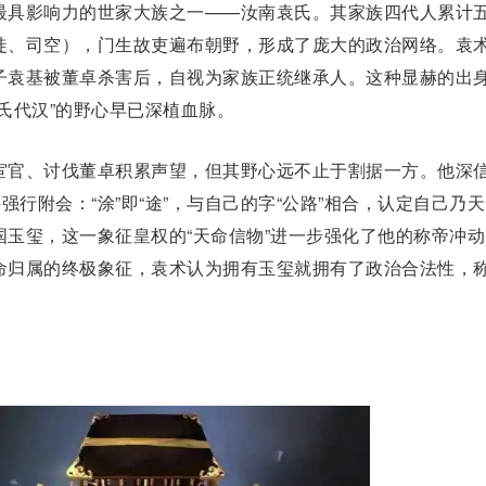
具影响力的世家大族之一——汝南
袁氏
。其家族四代人累计
徒、司空），门生故吏遍布朝野，形成了庞大的政治网络。袁
子袁基被
董卓
杀害后，自视为家族正统继承人。这种显赫的出
氏代汉”的野心早已深植血脉。
官、讨伐董卓积累声望，但其野心远不止于割据一方。他深
强行附会：“涂”即“途”，与自己的字“公路”相合，认定自己乃
国玉玺
，这一象征皇权的“天命信物”进一步强化了他的称帝冲动
命归属的终极象征，袁术认为拥有玉玺就拥有了政治合法性，
。