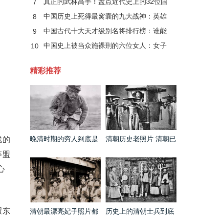
真正的武林高手！盘点近代史上的32位国
7
术大师
中国历史上死得最窝囊的九大战神：英雄
8
无善终！
中国古代十大天才级别名将排行榜：谁能
9
当第一？
中国史上被当众施裸刑的六位女人：女子
10
裸刑秘闻
精彩推荐
残的
晚清时期的穷人到底是
清朝历史老照片 清朝已
什么样的 和电视剧里的
经出现第一架飞机了
等盟
完全不同
心
暇东
清朝最漂亮妃子照片都
历史上的清朝士兵到底