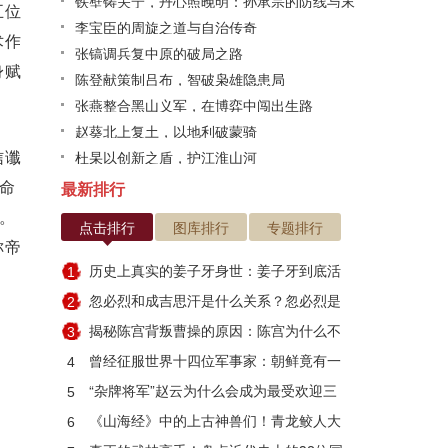
铁壁铸关宁，丹心照晚明：孙承宗的防线与末
五位
路悲歌
李宝臣的周旋之道与自治传奇
术作
张镐调兵复中原的破局之路
身赋
陈登献策制吕布，智破枭雄隐患局
张燕整合黑山义军，在博弈中闯出生路
赵葵北上复土，以地利破蒙骑
信谶
杜杲以创新之盾，护江淮山河
天命
最新排行
。
点击排行
图库排行
专题排行
称帝
历史上真实的姜子牙身世：姜子牙到底活
1
了多少岁
忽必烈和成吉思汗是什么关系？忽必烈是
2
因何而死
揭秘陈宫背叛曹操的原因：陈宫为什么不
3
跟刘备？
曾经征服世界十四位军事家：朝鲜竟有一
4
人入选
“杂牌将军”赵云为什么会成为最受欢迎三
5
国武将？
《山海经》中的上古神兽们！青龙鲛人大
6
集合