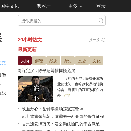
国学文化
老照片
更多
登录
层
24小时热文
换一换
最新更新
人物
解密
战史
野史
文史
文化
王充
奇谋定汉：陈平运筹帷幄挽危局
却做
汉初的天空，既有开国功
平
业的壮阔，也暗藏权谋倾轧的
惊雷。当新生的汉室政权在内
的决
外
详情
铁血丹心：岳钟琪疆场荡寇定乾坤
乱世擎旗铸新朝：陈霸先平乱开国的铁血征程
甘棠遗爱泽万民：召公勤政恤民的千古风范