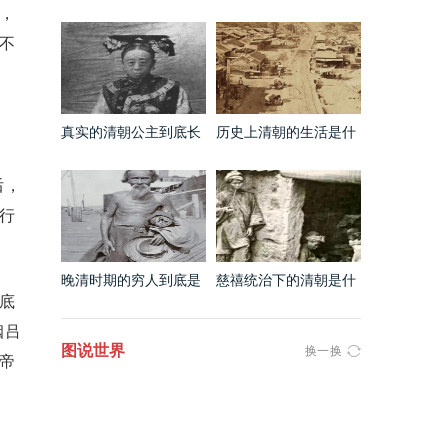
很丑吗 看完这些看片就
是什么样的 镜头之下无
，
知道了
所事事
不
真实的清朝公主到底长
历史上清朝的生活是什
什么样 犯花痴的都醒醒
么样的 看完你还想回到
吧
这个时代吗
后，
五行
晚清时期的穷人到底是
慈禧统治下的清朝是什
什么样的 和电视剧上的
么样的 这两个吸鸦片的
底
完全不是一个级别
瘦的已经皮包骨头了
姻吕
图说世界
换一换
帝