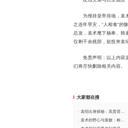
为维持皇帝排场，袁术
之连年旱灾，“人相食”的
总攻，袁术麾下杨奉、韩
仅剩千余残部，欲投奔袁
免责声明：以上内容源
们将尽快删除相关内容。
大家都在搜
袁绍出身探秘：高贵背后，与袁术之比较
•
袁术的野心与衰败：称帝背后的历史真相
•