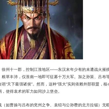
徐州十一郡，控制江淮地区——东汉末年少有的未遭战火摧
、粮草丰沛，仅淮南一地即可征募十万大军。加之
孙策
、
吕布
诩“天下最强诸侯”。然而，这种“强大”实则依赖外部联盟，核
弱，使得袁术的军力如同沙上堡垒。
战（如
曹操
与吕布的兖州之争、
袁绍
与
公孙瓒
的北方拉锯）无