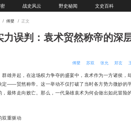
解密
战史风云
野史秘闻
文史百科
/
傅燮
/
正文
实力误判：袁术贸然称帝的深
傅燮
苏双
张允
郑玄
，群雄并起，在这场权力争夺的盛宴中，
袁术
作为一方诸侯，
决定——贸然称帝。这一举动不仅打破了当时各方势力微妙的
的，最终走向败亡。那么，一代枭雄袁术为何会做出如此冒险
双重驱动