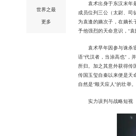
袁术出身于东汉末年最
世界之最
成员位列三公（太尉、司
更多
为袁逢的嫡次子，在嫡长
予他强烈的天命意识，“袁
袁术早年因参与诛杀宦
语“代汉者，当涂高也”，并
所归。加之其意外获得
传
传国玉玺自秦以来便是天
自然是“顺天应人”的壮举
实力误判与战略短视