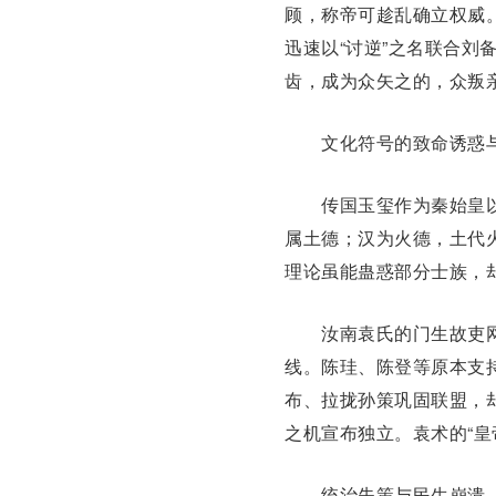
顾，称帝可趁乱确立权威
迅速以“讨逆”之名联合
刘
齿，成为众矢之的，
众叛
文化符号的致命诱惑与
传国玉玺作为
秦始皇
属土德；汉为火德，土代火
理论虽能蛊惑部分士族，却
汝南袁氏
的门生故吏
线。陈珪、陈登等原本支
布、拉拢孙策巩固联盟，
之机宣布独立。袁术的“
皇
统治失策与民生崩溃