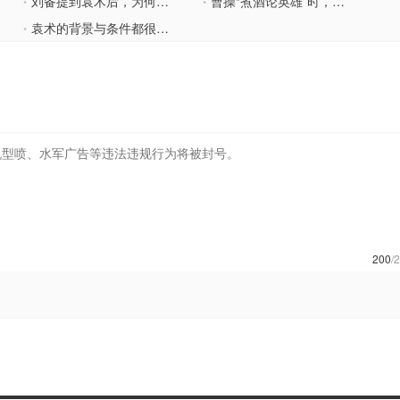
刘备提到袁术后，为何曹操却对他十分轻蔑呢？
曹操“煮酒论英雄”时，为何称袁术为冢中枯骨？
•
•
袁术的背景与条件都很好，为何早早退出历史舞台？
•
200
/