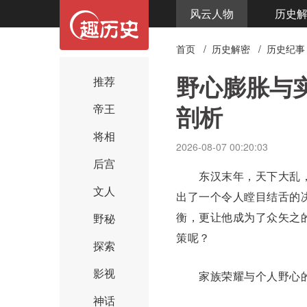
风云人物
历史
首页
/
历史解密
/
历史纪事
野心膨胀与
推荐
剖析
帝王
将相
2026-08-07 00:20:03
后宫
东汉
末年，天下大乱
文人
出了一个令人瞠目结舌的
衡，更让他成为了众矢之
野秘
策呢？
探索
影视
家族荣耀与个人野心的
神话