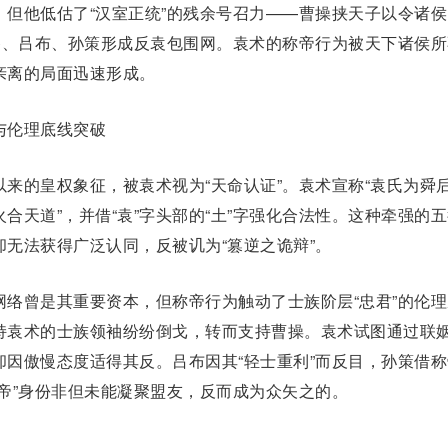
。但他低估了“汉室正统”的残余号召力——曹操挟天子以令诸侯
备
、吕布、孙策形成反袁包围网。袁术的称帝行为被天下诸侯所
亲离
的局面迅速形成。
伦理底线突破
以来的皇权象征，被袁术视为“天命认证”。袁术宣称“袁氏为舜
合天道”，并借“袁”字头部的“土”字强化合法性。这种牵强的
无法获得广泛认同，反被讥为“篡逆之诡辩”。
网络曾是其重要资本，但称帝行为触动了士族阶层“忠君”的伦理
持袁术的士族领袖纷纷倒戈，转而支持曹操。袁术试图通过联
却因傲慢态度适得其反。吕布因其“轻士重利”而反目，孙策借称
帝
”身份非但未能凝聚盟友，反而成为众矢之的。