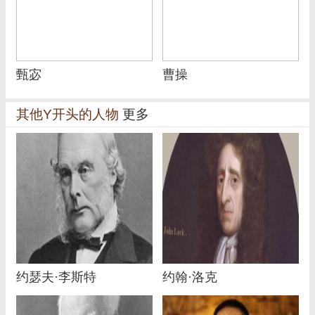
甄宓
曹操
其他Y开头的人物
更多
约瑟夫·李斯特
约翰·洛克