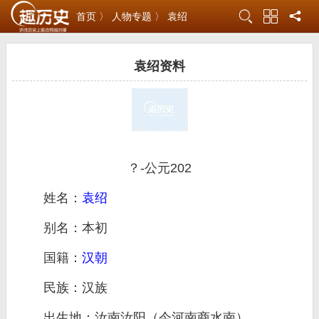
首页 〉
人物专题 〉
袁绍
袁绍资料
？-公元202
姓名：
袁绍
别名：本初
国籍：
汉朝
民族：汉族
出生地：汝南汝阳（今河南商水南）