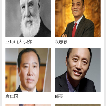
亚历山大·贝尔
袁志敏
袁仁国
郁亮