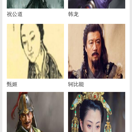
祝公道
韩龙
甄姬
轲比能