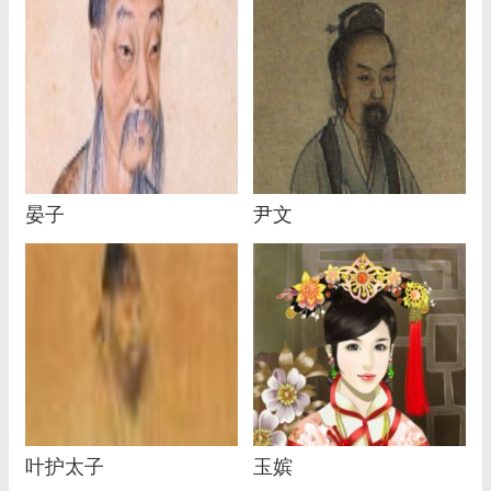
晏子
尹文
叶护太子
玉嫔