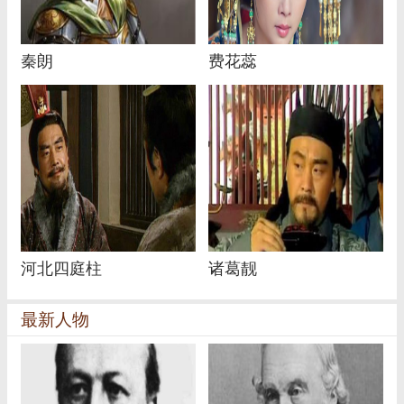
秦朗
费花蕊
河北四庭柱
诸葛靓
最新人物