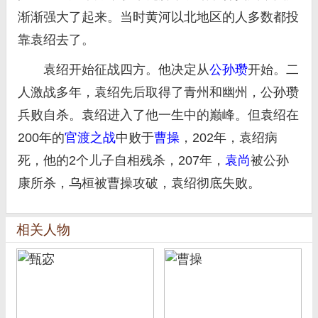
渐渐强大了起来。当时黄河以北地区的人多数都投
靠袁绍去了。
袁绍开始征战四方。他决定从
公孙瓒
开始。二
人激战多年，袁绍先后取得了青州和幽州，公孙瓒
兵败自杀。袁绍进入了他一生中的巅峰。但袁绍在
200年的
官渡之战
中败于
曹操
，202年，袁绍病
死，他的2个儿子自相残杀，207年，
袁尚
被公孙
康所杀，乌桓被曹操攻破，袁绍彻底失败。
相关人物