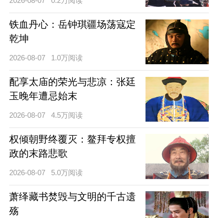
2026-08-07
0.2万阅读
铁血丹心：岳钟琪疆场荡寇定
乾坤
2026-08-07
1.0万阅读
配享太庙的荣光与悲凉：张廷
玉晚年遭忌始末
2026-08-07
4.5万阅读
权倾朝野终覆灭：鳌拜专权擅
政的末路悲歌
2026-08-07
5.0万阅读
萧绎藏书焚毁与文明的千古遗
殇