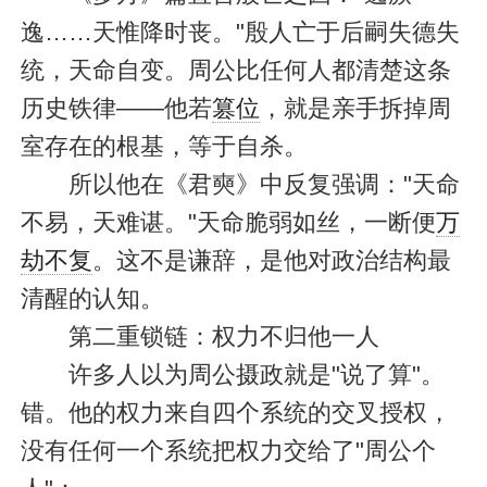
逸……天惟降时丧。"殷人亡于后嗣失德失
统，天命自变。周公比任何人都清楚这条
历史铁律——他若
篡位
，就是亲手拆掉周
室存在的根基，等于自杀。
所以他在《君奭》中反复强调："天命
不易，天难谌。"天命脆弱如丝，一断便
万
劫不复
。这不是谦辞，是他对政治结构最
清醒的认知。
第二重锁链：权力不归他一人
许多人以为周公摄政就是"说了算"。
错。他的权力来自四个系统的交叉授权，
没有任何一个系统把权力交给了"周公个