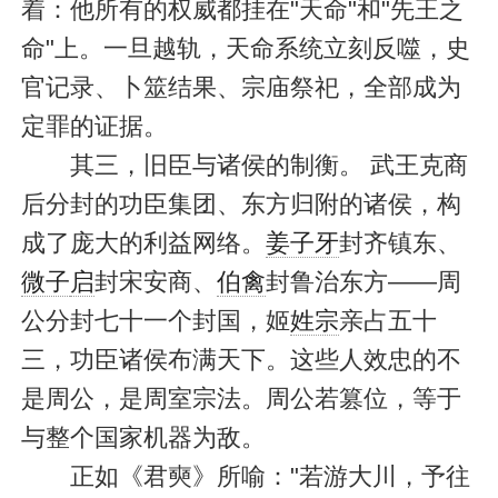
着：他所有的权威都挂在"天命"和"先王之
命"上。一旦越轨，天命系统立刻反噬，史
官记录、卜筮结果、宗庙祭祀，全部成为
定罪的证据。
其三，旧臣与诸侯的制衡。 武王克商
后分封的功臣集团、东方归附的诸侯，构
成了庞大的利益网络。
姜子牙
封齐镇东、
微子
启
封宋安商、
伯禽
封鲁治东方——周
公分封七十一个封国，姬
姓宗
亲占五十
三，功臣诸侯布满天下。这些人效忠的不
是周公，是周室宗法。周公若篡位，等于
与整个国家机器为敌。
正如《君奭》所喻："若游大川，予往