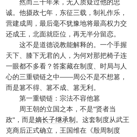
然而三千年来，无人质疑过他的忠
诚。他摄政七年，东征三载，制礼作乐，
营建成周，最后毫不犹豫地将最高权力交
还成王，北面就臣位，再无半分留恋。
这不是道德说教能解释的。一个手握
天下、膝下无君的人，为何对那把椅子连
一眼都不多看？答案藏在制度、时局与人
心的三重锁链之中——周公不是不想篡，
而是篡不得、篡不成、篡无利。
第一重锁链：宗法不容他篡
周王朝的立国之本，不是"贤者当
政"，而是
嫡长子继承制
。这套制度从武王
克商后正式确立，王国维在《殷周制度