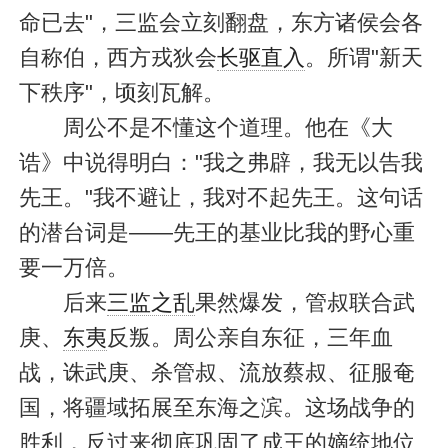
命已去"，三监会立刻翻盘，东方诸侯会各
自称伯，西方戎狄会
长驱直入
。所谓"新天
下秩序"，顷刻瓦解。
周公不是不懂这个道理。他在《大
诰》中说得明白："我之弗辟，我无以告我
先王。"我不避让，我对不起先王。这句话
的潜台词是——先王的基业比我的野心重
要一万倍。
后来
三监之乱
果然爆发，管叔联合武
庚、
东夷
反叛。周公亲自东征，三年血
战，诛武庚、杀管叔、流放蔡叔、征服奄
国，将疆域拓展至东海之滨。这场战争的
胜利，反过来彻底巩固了成王的嫡统地位