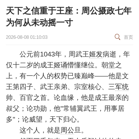
天下之信重于王座：周公摄政七年
为何从未动摇一寸
2026-08-08 01:10:03
首页
公元前1043年，周武王
姬发
病逝，年
仅十二岁的成王
姬诵
懵懂继位。朝堂之
上，有一个人的权势已臻巅峰——他是文
王第四子、武王亲弟、宗室核心、三
军统
帅、百官之首。论血缘，他是成王最亲的
叔父；论功勋，他"常辅翼武王，用事居
多"；论威望，天下归心。
这个人，就是
周公
旦。