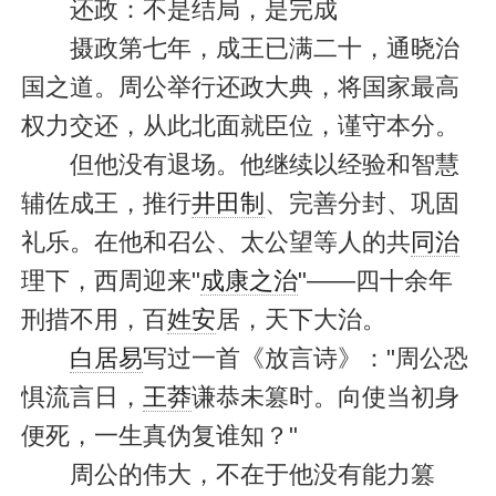
还政：不是结局，是完成
摄政第七年，成王已满二十，通晓治
国之道。周公举行还政大典，将国家最高
权力交还，从此北面就臣位，谨守本分。
但他没有退场。他继续以经验和智慧
辅佐成王，推行
井田制
、完善分封、巩固
礼乐。在他和召公、太公望等人的共
同治
理下，西周迎来"
成康之治
"——四十余年
刑措不用，百
姓安
居，天下大治。
白居易
写过一首《放言诗》："周公恐
惧流言日，
王莽
谦恭未篡时。向使当初身
便死，一生真伪复谁知？"
周公的伟大，不在于他没有能力篡