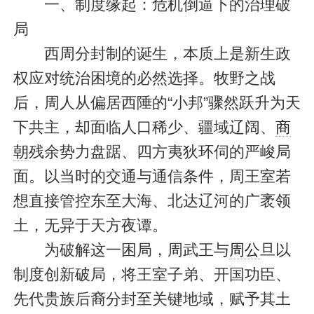
一、制度缘起：危机倒逼下的治理破
局
西周分封制的诞生，本质上是新生政
权应对统治困境的必然选择。牧野之战
后，周人从偏居西陲的“小邦”骤然跃升为天
下共主，却面临人口稀少、疆域辽阔、
商
朝
残余势力盘踞、四方夷狄环伺的严峻局
面。以当时的交通与通信条件，周王室若
想直接管控东至大海、北达辽河的广袤领
土，无异于天方夜谭。
为破解这一困局，周武王与
周公
旦以
制度创新破局，将王室子弟、开国功臣、
先代贵族后裔分封至关键地域，赋予其土