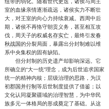
纽带的弱化。随着世代更迭，诸侯与周王
室的血缘亲情逐渐疏远，诸侯实力不断壮
大，对王室的向心力持续衰减。西周中后
期，诸侯不再恪守朝贡义务，甚至相互攻
伐，周天子的权威
名存实亡
，最终引发
春
秋战国
的分裂局面，暴露出分封制难以维
系中央集权的固有缺陷。
但分封制的历史遗产却影响深远。它
所确立的“大一统”理念，成为后世追求国家
统一的精神内核；层级治理的思路，为汉
初
郡国并行制
等后世制度提供了借鉴；以
文化认同凝聚疆域的治理智慧，为中华民
族多元一体格局的形成奠定了基础。从这