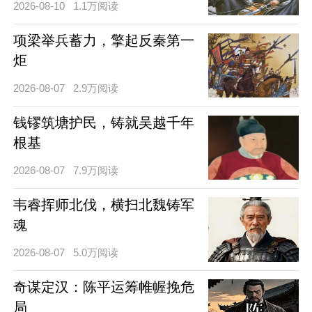
2026-08-10
1.1万阅读
项梁举兵蓄力，擎起反秦第一
炬
2026-08-07
2.9万阅读
钱镠筑塘护民，铸就吴越千年
根基
2026-08-07
7.9万阅读
韦睿挥师北伐，横扫北魏铸军
魂
2026-08-07
5.0万阅读
奇谋定汉：陈平运筹帷幄挽危
局