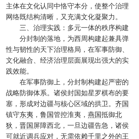
主体在文化认同中恪守本分，使整个治理
网络既结构清晰，又充满文化凝聚力。
三、治理实践：多元一体的秩序构建
分封制的落地，为西周构建起兼具弹
性与韧性的天下治理格局，在军事防御、
文化融合、经济治理层面展现出强大的实
践效能。
在军事防御上，分封制构建起严密的
战略防御体系。诸侯封国如星罗棋布的要
塞，形成对边疆与核心区域的拱卫。
齐国
镇守
东夷
，
鲁国
管控淮夷，
燕国
抵御
北
狄
，
晋国
屏障西北，一旦边疆告急，诸侯
可就近调兵应对，无需依赖千里之外的王