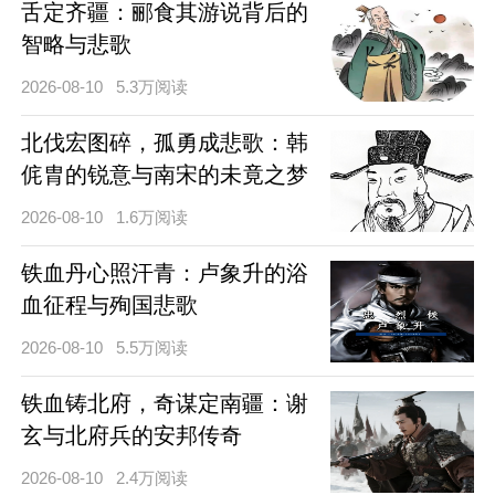
舌定齐疆：郦食其游说背后的
智略与悲歌
2026-08-10
5.3万阅读
北伐宏图碎，孤勇成悲歌：韩
侂胄的锐意与南宋的未竟之梦
2026-08-10
1.6万阅读
铁血丹心照汗青：卢象升的浴
血征程与殉国悲歌
2026-08-10
5.5万阅读
铁血铸北府，奇谋定南疆：谢
玄与北府兵的安邦传奇
2026-08-10
2.4万阅读