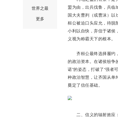
盟为由，出兵伐鲁，
兵临
世界之最
国大夫曹刿（或曹沫）以
更多
桓公被迫口头应允，待脱
小利以自快，弃信于诸侯
义视为称霸天下的根本。
齐桓公最终选择履约，
的政治资本。在诸侯纷争
诺”的姿态，打破了“强者
种政治智慧，让齐国从单
奠定了信任基础。
二、信义的辐射效应：