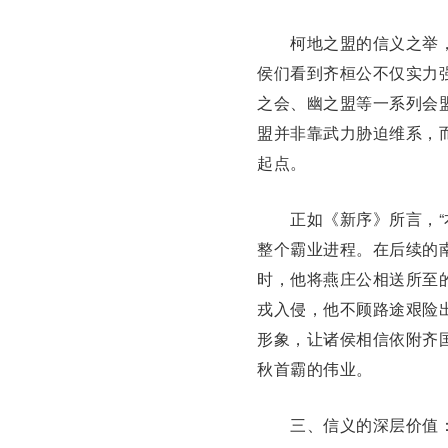
柯地之盟的信义之举，
侯们看到齐桓公不仅实力
之会、幽之盟等一系列会
盟并非靠武力胁迫维系，
起点。
正如《新序》所言，“本
整个霸业进程。在后续的
时，他将
燕庄公
相送所至
戎入侵，他不顾路途艰险
形象，让诸侯相信依附齐
秋首霸的伟业。
三、信义的深层价值：