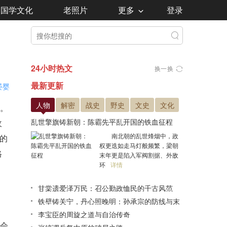
国学文化
老照片
更多
登录
24小时热文
换一换
最新更新
晏婴
人物
解密
战史
野史
文史
文化
。
乱世擎旗铸新朝：陈霸先平乱开国的铁血征程
收
南北朝的乱世烽烟中，政
”的
权更迭如走马灯般频繁，梁朝
格
末年更是陷入军阀割据、外敌
环
详情
甘棠遗爱泽万民：召公勤政恤民的千古风范
铁壁铸关宁，丹心照晚明：孙承宗的防线与末
路悲歌
李宝臣的周旋之道与自治传奇
杏会