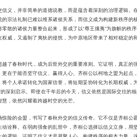
信义，并非简单的道德说教，而是蕴含着深刻的治理逻辑。
统的宗法礼制已难以维系诸侯关系，而信义成为构建新秩序的
将零散的诸侯力量整合起来，形成了以“
尊王攘夷
”为旗帜的秩
义权威，又遏制了夷狄的侵扰，为中原地区带来了相对稳定的
越了春秋时代，成为后世外交的重要准则。它证明，真正的
，更在于能否坚守信义、赢得人心。齐桓公以柯地之盟为起点
，将个人承诺转化为国家信誉，将短期妥协转化为长期权威，
”的深刻
启
示。即使在千年后的今天，信义依然是国际交往的核
智慧，依然闪耀着跨越时空的光芒。
惊险的会盟，书写了春秋外交的信义传奇。它不仅是齐桓公
生动诠释。在弱肉强食的乱世中，齐桓公选择以信义立身，用
上的逻辑，证明了信义才是凝聚人心、构建秩序的根本力量。