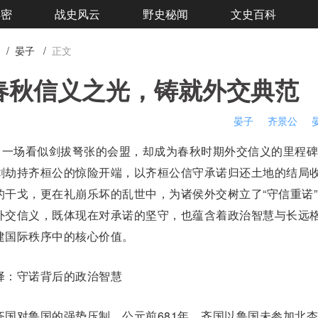
解密
战史风云
野史秘闻
文史百科
/
晏子
/
正文
春秋信义之光，铸就外交典范
晏子
齐景公
一场看似剑拔弩张的会盟，却成为春秋时期外交信义的里程碑
剑劫持
齐桓公
的惊险开端，以齐桓公信守承诺归还土地的结局
的干戈，更在
礼崩乐坏
的乱世中，为诸侯外交树立了“守信重诺
外交信义，既体现在对承诺的坚守，也蕴含着政治智慧与长远
建国际秩序中的核心价值。
：守诺背后的政治智慧
齐国
对
鲁国
的强势压制。公元前681年，齐国以鲁国未参加北