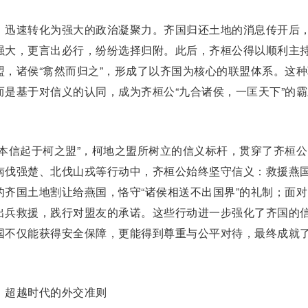
迅速转化为强大的政治凝聚力。齐国归还土地的消息传开后
强大，更言出必行，纷纷选择归附。此后，齐桓公得以顺利主
盟，诸侯“翕然而归之”，形成了以齐国为核心的联盟体系。这种
而是基于对信义的认同，成为齐桓公“
九合诸侯
，一匡天下”的
信起于柯之盟”，柯地之盟所树立的信义标杆，贯穿了齐桓公
南伐强楚、北伐山戎等行动中，齐桓公始终坚守信义：救援
燕
的齐国土地割让给燕国，恪守“诸侯相送不出国界”的礼制；面对
出兵救援，践行对盟友的承诺。这些行动进一步强化了齐国的
国不仅能获得安全保障，更能得到尊重与公平对待，最终成就
超越时代的外交准则