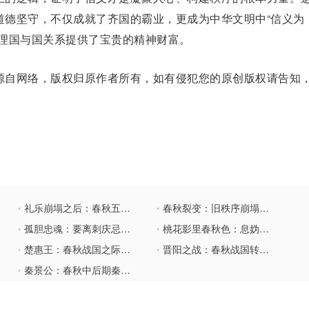
道德坚守，不仅成就了齐国的霸业，更成为中华文明中“信义为
处理国与国关系提供了宝贵的精神财富。
自网络，版权归原作者所有，如有侵犯您的原创版权请告知
礼乐崩塌之后：春秋五霸轮番登场的三重底层密码
春秋裂变：旧秩序崩塌与新霸权时代的崛起
•
•
孤胆忠魂：要离刺庆忌的春秋悲歌
桃花影里春秋色：息妫的绝世容颜与命运悲歌
•
•
楚惠王：春秋战国之际的楚国中兴之主
晋阳之战：春秋战国转折点的历史回响
•
•
秦景公：春秋中后期秦国的强盛推手
•