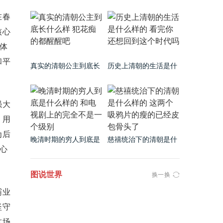
很丑吗 看完这些看片就
是什么样的 镜头之下无
知道了
所事事
在春
核心
序体
和平
真实的清朝公主到底长
历史上清朝的生活是什
什么样 犯花痴的都醒醒
么样的 看完你还想回到
吧
这个时代吗
强大
，用
为后
晚清时期的穷人到底是
慈禧统治下的清朝是什
心
什么样的 和电视剧上的
么样的 这两个吸鸦片的
完全不是一个级别
瘦的已经皮包骨头了
图说世界
换一换
霸业
坚守
这场