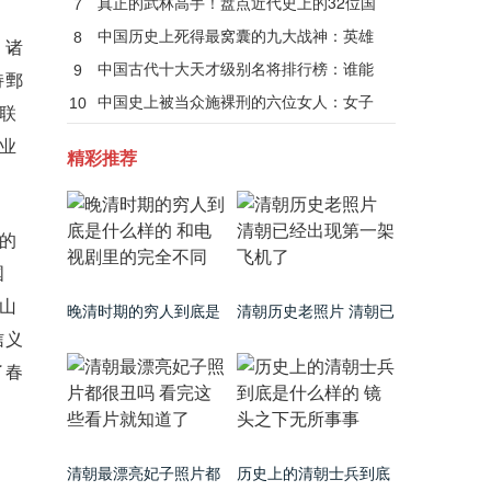
真正的武林高手！盘点近代史上的32位国
7
术大师
中国历史上死得最窝囊的九大战神：英雄
8
，诸
无善终！
中国古代十大天才级别名将排行榜：谁能
9
持鄄
当第一？
中国史上被当众施裸刑的六位女人：女子
10
联
裸刑秘闻
霸业
精彩推荐
的
国
山
晚清时期的穷人到底是
清朝历史老照片 清朝已
什么样的 和电视剧里的
经出现第一架飞机了
信义
完全不同
了春
清朝最漂亮妃子照片都
历史上的清朝士兵到底