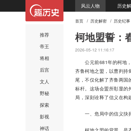
风云人物
历史
首页
/
历史解密
/
历史纪事
柯地盟誓：
推荐
帝王
2026-05-12 11:16:17
将相
公元前681年的柯地，
后宫
齐鲁柯地之盟，以曹刿持
尾，不仅化解了齐鲁两国
文人
标杆。这场会盟所彰显的
野秘
局，深刻诠释了信义在构
探索
一、危局中的信义抉择
影视
神话
柯地之盟的背景，是