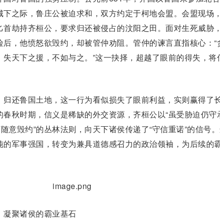
城下
之际，
鲁庄公
被迫求和，双方约定于柯地会盟。会盟现场
匕首劫持齐桓公，要求归还被侵占的汶阳之田。面对生死威胁
险后，他愤怒欲毁约，却被
管仲
劝阻。管仲的谏言直指核心：“
，失天下之援，不如与之。”这一抉择，超越了眼前的得失，将
归还鲁国土地，这
一行
为看似损失了眼前利益，实则赢得了
的春秋时期，信义是稀缺的外交资源，齐桓公以“虽受胁迫仍守
可随意毁约”的丛林法则，向天下诸侯传递了“守信重诺”的信号
纯的军事强国，转变为兼具道德感召力的政治领袖，为后续的
凝聚诸侯的霸业基石