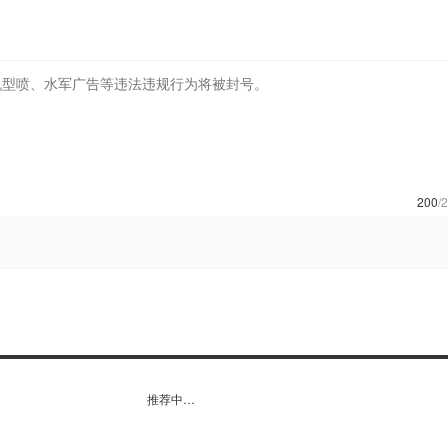
200
/
推荐中…