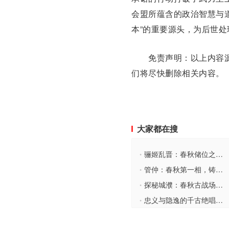
会盟所蕴含的政治智慧与
本”的重要源头，为后世
免责声明：以上内容源
们将尽快删除相关内容。
大家都在搜
骊姬乱晋：春秋储位之争的裂变与震荡
•
管仲：春秋第一相，铸就齐国霸业传奇
•
探秘城濮：春秋古战场的前世今生
•
忠义与隐逸的千古绝唱：介子推的春秋传奇
•