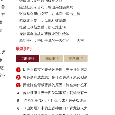
张镐调兵复中原的破局之路
，鲁
陈登献策制吕布，智破枭雄隐患局
张燕整合黑山义军，在博弈中闯出生路
，齐
赵葵北上复土，以地利破蒙骑
贪
杜杲以创新之盾，护江淮山河
信
庞德襄樊血战与曹魏忠烈的绝响
藏功于心，护幼于危的千古仁相——丙吉
最新排行
长远
点击排行
图库排行
专题排行
承
。这
历史上真实的姜子牙身世：姜子牙到底活
1
霸业
了多少岁
忽必烈和成吉思汗是什么关系？忽必烈是
2
因何而死
揭秘陈宫背叛曹操的原因：陈宫为什么不
3
跟刘备？
曾经征服世界十四位军事家：朝鲜竟有一
4
人入选
“杂牌将军”赵云为什么会成为最受欢迎三
5
国武将？
《山海经》中的上古神兽们！青龙鲛人大
6
集合