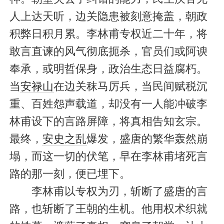
人上达天听，边关隐患被刻意掩盖，朝政
积弊日积月累。李林甫专权近二十年，将
敢言直谏的风气彻底扼杀，官员们或阿谀
奉承，或明哲保身，政治生态日益腐朽。
当
安禄山
在边关秣马厉兵，当民间赋税沉
重、百姓怨声载道，却没有一人能冲破李
林甫设下的言路屏障，将真相告知玄宗。
最终，
安史之乱
爆发，盛唐的繁华轰然崩
塌，而这一切的伏笔，早在李林甫堵死言
路的那一刻，便已埋下。
李林甫以专权为刃，斩断了盛唐的言
路，也斩断了王朝的生机。他用权术织就