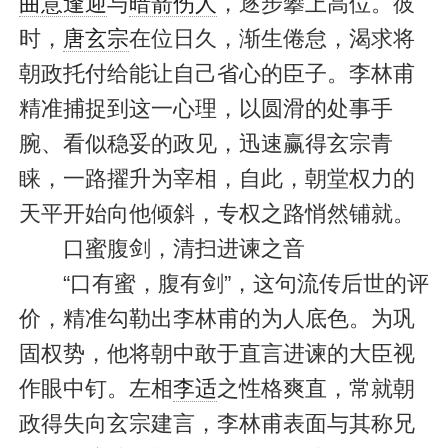
曲意逢迎
与
暗箭伤人
，逐步攀上高位。彼
时，
唐玄宗
在位日久，渐生倦怠，渴求将
朝政托付给能让自己省心的臣子。李林甫
精准捕捉到这一心理，以圆滑的处事手
腕、看似稳妥的政见，迅速赢得玄宗青
睐，一路擢升为宰相，自此，朝堂权力的
天平开始向他倾斜，专权之路悄然铺就。
口蜜腹剑，清扫进谏之音
“口有蜜，腹有剑”，这句流传后世的评
价，精准勾勒出李林甫的为人底色。为巩
固权势，他将朝中敢于直言进谏的大臣视
作眼中钉。左相
李适
之性格爽直，常就朝
政得失向玄宗建言，李林甫表面与其称兄