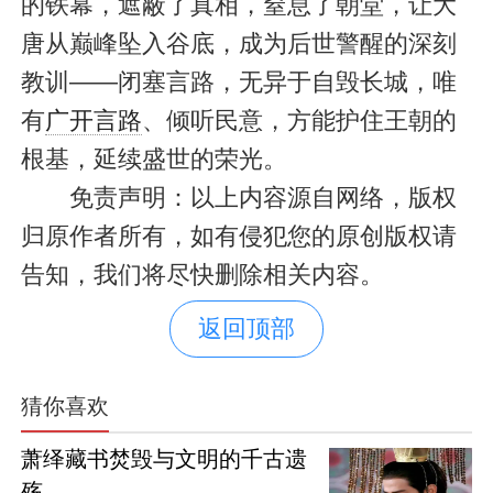
的铁幕，遮蔽了真相，窒息了朝堂，让大
唐从巅峰坠入谷底，成为后世警醒的深刻
教训——闭塞言路，无异于自毁长城，唯
有
广开言路
、倾听民意，方能护住王朝的
根基，延续盛世的荣光。
免责声明：以上内容源自网络，版权
归原作者所有，如有侵犯您的原创版权请
告知，我们将尽快删除相关内容。
返回顶部
猜你喜欢
萧绎藏书焚毁与文明的千古遗
殇