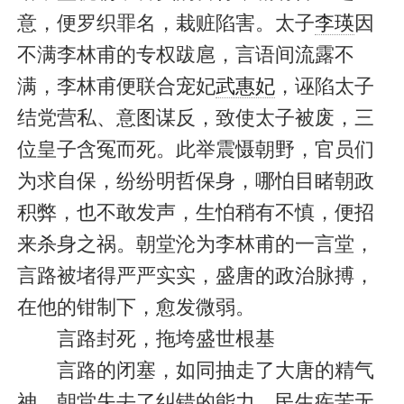
意，便罗织罪名，栽赃陷害。太子
李瑛
因
不满李林甫的专权跋扈，言语间流露不
满，李林甫便联合宠妃
武惠妃
，诬陷太子
结党营私、意图谋反，致使太子被废，三
位皇子含冤而死。此举震慑朝野，官员们
为求自保，纷纷明哲保身，哪怕目睹朝政
积弊，也不敢发声，生怕稍有不慎，便招
来杀身之祸。朝堂沦为李林甫的一言堂，
言路被堵得严严实实，盛唐的政治脉搏，
在他的钳制下，愈发微弱。
言路封死，拖垮盛世根基
言路的闭塞，如同抽走了大唐的精气
神。朝堂失去了纠错的能力，民生疾苦无