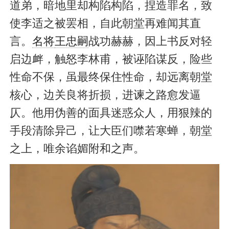
道弟，暗地里却构陷构陷，捏造罪名，致
使李适之被罢相，自此朝堂再难闻其直
言。
名将
王忠嗣
战功赫赫，因上书反对轻
启边衅，触怒李林甫，被诬陷谋反，险些
性命不保，虽最终保住性命，却远离朝堂
核心，边关良将折损，进谏之路愈发逼
仄。他用伪善的面具迷惑众人，用狠辣的
手段清除异己，让大臣们噤若寒蝉，朝堂
之上，唯余谄媚附和之声。