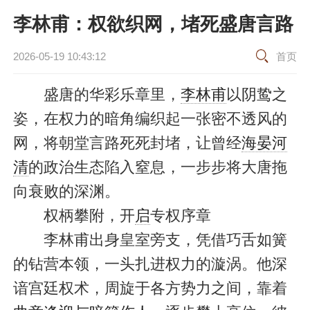
李林甫：权欲织网，堵死盛唐言路
2026-05-19 10:43:12
首页
盛唐的华彩乐章里，
李林甫
以阴鸷之
姿，在权力的暗角编织起一张密不透风的
网，将朝堂言路死死封堵，让曾经
海晏河
清
的政治生态陷入窒息，一步步将大唐拖
向衰败的深渊。
权柄攀附，开
启
专权序章
李林甫出身皇室旁支，凭借巧舌如簧
的钻营本领，一头扎进权力的漩涡。他深
谙宫廷权术，周旋于各方势力之间，靠着