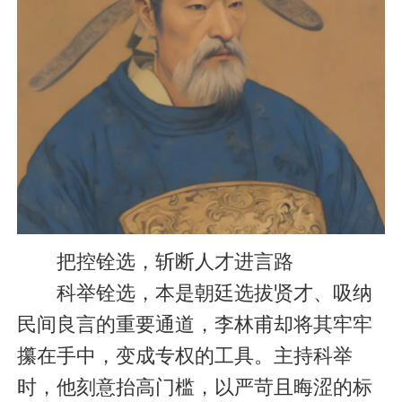
把控铨选，斩断人才进言路
科举铨选，本是朝廷选拔贤才、吸纳
民间良言的重要通道，李林甫却将其牢牢
攥在手中，变成专权的工具。主持科举
时，他刻意抬高门槛，以严苛且晦涩的标