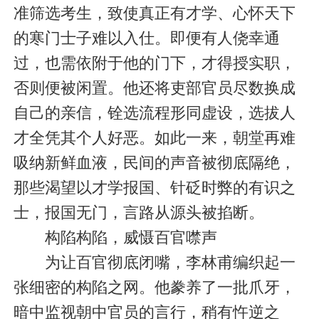
准筛选考生，致使真正有才学、心怀天下
的寒门士子难以入仕。即便有人侥幸通
过，也需依附于他的门下，才得授实职，
否则便被闲置。他还将吏部官员尽数换成
自己的亲信，铨选流程形同虚设，选拔人
才全凭其个人好恶。如此一来，朝堂再难
吸纳新鲜血液，民间的声音被彻底隔绝，
那些渴望以才学报国、针砭时弊的有识之
士，报国无门，言路从源头被掐断。
构陷构陷，威慑百官噤声
为让百官彻底闭嘴，李林甫编织起一
张细密的构陷之网。他豢养了一批爪牙，
暗中监视朝中官员的言行，稍有忤逆之