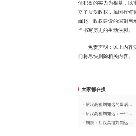
伏积蓄的实力为根基，以
立了后汉政权，虽国祚短
崛起、政权建设的深刻启
当书写历史的生动注脚。
免责声明：以上内容源
们将尽快删除相关内容。
大家都在搜
后汉高祖刘知远的皇后：垂帘听政一月被迫交权
•
后汉高祖刘知远：一生坎坷，开国皇帝的传奇人生
•
刘崇：后汉高祖刘知远之弟，在太原称帝建立北汉
•