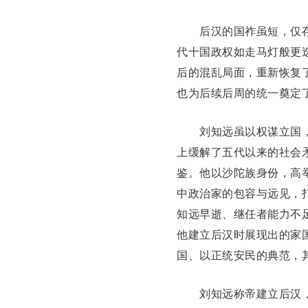
后汉的国祚虽短，仅存
代十国政权如走马灯般更
后的混乱局面，重新恢复
也为后续
后周
的统一奠定
刘知远虽以权谋立国，
上缓解了五代以来的社会
鉴。他以沙陀族身份，高
中政治家的包容与远见，
知远早逝、继任者能力不
他建立后汉时展现出的家
国、以正统安民的典范，
刘知远称帝建立后汉，