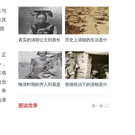
很丑吗 看完这些看片就
是什么样的 镜头之下无
知道了
所事事
姓与
像其
而
真实的清朝公主到底长
历史上清朝的生活是什
什么样 犯花痴的都醒醒
么样的 看完你还想回到
吧
这个时代吗
，正
心，
联络
的合
晚清时期的穷人到底是
慈禧统治下的清朝是什
什么样的 和电视剧上的
么样的 这两个吸鸦片的
，率
完全不是一个级别
瘦的已经皮包骨头了
精准
图说世界
换一换