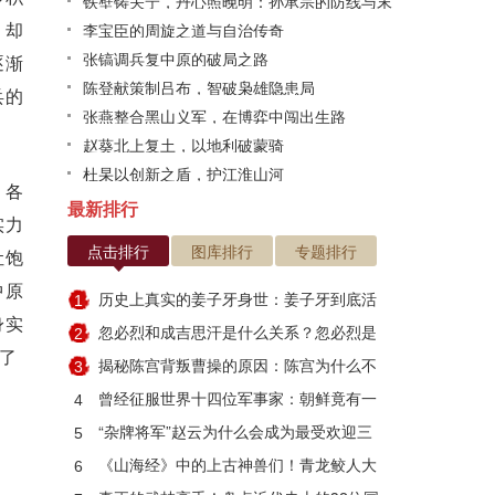
铁壁铸关宁，丹心照晚明：孙承宗的防线与末
，却
路悲歌
李宝臣的周旋之道与自治传奇
张镐调兵复中原的破局之路
逐渐
陈登献策制吕布，智破枭雄隐患局
兵的
张燕整合黑山义军，在博弈中闯出生路
赵葵北上复土，以地利破蒙骑
杜杲以创新之盾，护江淮山河
，各
最新排行
实力
点击排行
图库排行
专题排行
让饱
中原
历史上真实的姜子牙身世：姜子牙到底活
1
身实
了多少岁
忽必烈和成吉思汗是什么关系？忽必烈是
2
了
因何而死
揭秘陈宫背叛曹操的原因：陈宫为什么不
3
跟刘备？
曾经征服世界十四位军事家：朝鲜竟有一
4
人入选
“杂牌将军”赵云为什么会成为最受欢迎三
5
国武将？
《山海经》中的上古神兽们！青龙鲛人大
6
集合