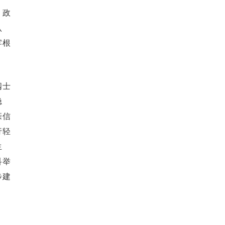
，政
认
牢根
阀士
隐
亲信
行轻
生
科举
步建