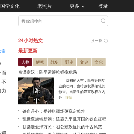
国学文化
老照片
更多
登录
24小时热文
换一换
最新更新
大帝
人物
解密
战史
野史
文史
文化
中
奇谋定汉：陈平运筹帷幄挽危局
身而
汉初的天空，既有开国功
，不
业的壮阔，也暗藏权谋倾轧的
的力
惊雷。当新生的汉室政权在内
外
详情
铁血丹心：岳钟琪疆场荡寇定乾坤
乱世擎旗铸新朝：陈霸先平乱开国的铁血征程
甘棠遗爱泽万民：召公勤政恤民的千古风范
步积