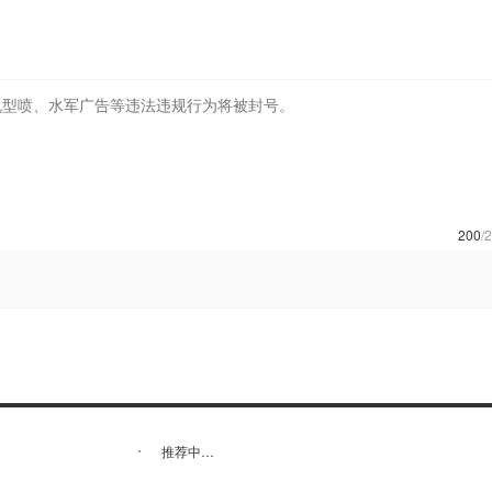
200
/
推荐中…