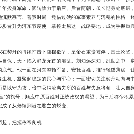
早年投身军旅，辗转效力于
后唐
、后晋两朝，虽长期身处底层
他
沉默寡言
、善察时局，凭借过硬的军事素养与沉稳的性格，
步步晋升为河东
节度使
，掌控太原这一战略要地，成为手握重
在契丹的持续打击下摇摇欲坠，
皇帝
石重贵
被俘，国土沦陷
兵自保，天下陷入群龙无首的混乱。刘知远深知，乱世之中，
的底气。他一面在河东整顿军备、安抚百姓，推行
轻徭薄赋
，
复生机，凝聚起稳定的民心与军心；一面密切关注契丹动向与
而是以守为攻，暗中吸纳流离失所的百姓与失意将领，壮大自
汉室”的旗号，顺应中原百姓对正统政权的渴望，为日后称帝积累
完成了从藩镇到潜在君主的蜕变。
起，把握称帝良机