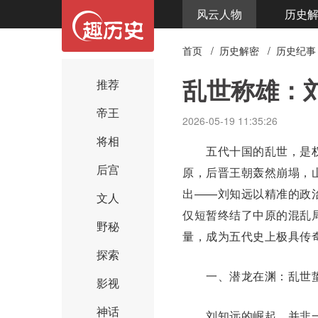
风云人物
历史
首页
/
历史解密
/
历史纪事
乱世称雄：
推荐
帝王
2026-05-19 11:35:26
将相
五代十国
的乱世，是
后宫
原，
后晋
王朝轰然崩塌，
出——
刘知远
以精准的政
文人
仅短暂终结了中原的混乱
野秘
量，成为五代史上极具传
探索
一、潜龙在渊：乱世蛰
影视
神话
刘知远的崛起，并非一