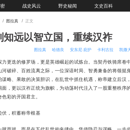
解密
战史风云
野史秘闻
文史百科
/
图拉真
/
正文
刘知远以智立国，重续汉祚
图拉真
哈德良
安东尼·庇护
卡利古拉
凯撒
权力更迭的修罗场，更是英雄崛起的试炼台。当契丹铁骑席卷
山河破碎、百姓流离之际，一位深谙时局、智勇兼备的将领挺
治谋略、果敢的决策胆识，在乱世中抓住机遇，称帝建立后汉
局面，更以汉祚正统为旗帜，为动荡时代注入了一股重整秩序
奇色彩的开国君主。
伏，积蓄称帝根基
蹴而就，而是在五代乱世的夹缝中，凭借隐忍与谋略，一步