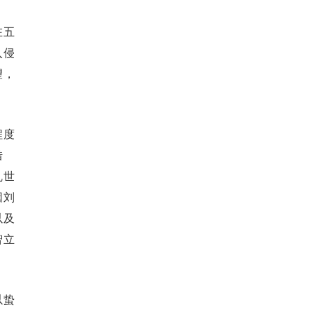
在五
入侵
望，
程度
借
乱世
因刘
以及
智立
以蛰