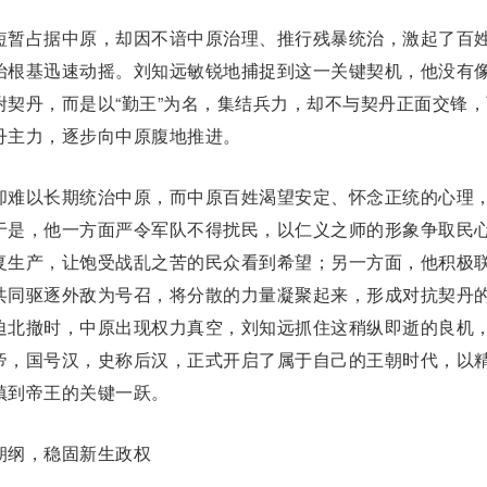
暂占据中原，却因不谙中原治理、推行残暴统治，激起了百
治根基迅速动摇。刘知远敏锐地捕捉到这一关键契机，他没有
附契丹，而是以“勤王”为名，集结兵力，却不与契丹正面交锋，
丹主力，逐步向中原腹地推进。
难以长期统治中原，而中原百姓渴望安定、怀念正统的心理
于是，他一方面严令军队不得扰民，以
仁义之师
的形象争取民
复生产，让饱受战乱之苦的民众看到希望；另一方面，他积极
共同驱逐外敌为号召，将分散的力量凝聚起来，形成对抗契丹
迫北撤时，中原出现权力真空，刘知远抓住这稍纵即逝的良机
帝，国号汉，史称后汉，正式开
启
了属于自己的王朝时代，以
镇到帝王的关键一跃。
纲，稳固新生政权