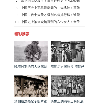
真正的武林高手！盘点近代史上的32位国
7
术大师
中国历史上死得最窝囊的九大战神：英雄
8
无善终！
中国古代十大天才级别名将排行榜：谁能
9
当第一？
中国史上被当众施裸刑的六位女人：女子
10
裸刑秘闻
精彩推荐
晚清时期的穷人到底是
清朝历史老照片 清朝已
什么样的 和电视剧里的
经出现第一架飞机了
完全不同
清朝最漂亮妃子照片都
历史上的清朝士兵到底