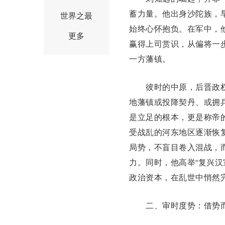
蓄力量。他出身
沙陀
族，
世界之最
始终心怀抱负。在军中，
更多
赢得上司赏识，从偏将一
一方藩镇。
彼时的中原，后晋政权
地藩镇或投降契丹、或拥
是立足的根本，更是称帝
受战乱的河东地区逐渐恢
局势，不盲目卷入混战，
力。同时，他高举“复兴
政治资本，在乱世中悄然
二、审时度势：借势而