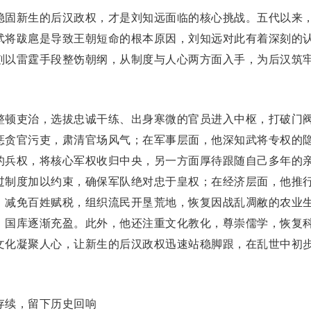
固新生的后汉政权，才是刘知远面临的核心挑战。五代以来
武将跋扈是导致王朝短命的根本原因，刘知远对此有着深刻的
刻以雷霆手段整饬朝纲，从制度与人心两方面入手，为后汉筑
顿吏治，选拔忠诚干练、出身寒微的官员进入中枢，打破
门
惩贪官污吏，肃清官场风气；在军事层面，他深知武将专权的
的兵权，将核心军权收归中央，另一方面厚待跟随自己多年的
过制度加以约束，确保军队绝对忠于皇权；在经济层面，他推
，减免百姓赋税，组织流民开垦荒地，恢复因战乱凋敝的农业
，国库逐渐充盈。此外，他还注重文化教化，尊崇儒学，恢复
文化凝聚人心，让新生的后汉政权迅速站稳脚跟，在乱世中初
续，留下历史回响