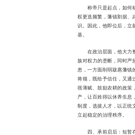
称帝只是起点，如何稳
权更迭频繁，
藩镇割据
、
识。因此，他即位后，立
基。
在政治层面，他大力整
族
对权力的垄断，同时严
患，一方面削弱跋扈藩镇
将领，既给予信任，又通
徭薄赋、鼓励农耕的政策
产，让百姓得以休养生息
制度，选拔人才，以正统
立起稳定的治理秩序。
四、承前启后：短暂存