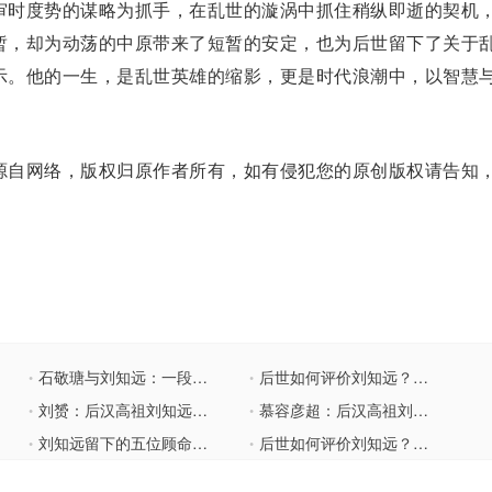
审时度势的谋略为抓手，在乱世的漩涡中抓住稍纵即逝的契机
暂，却为动荡的中原带来了短暂的安定，也为后世留下了关于
示。他的一生，是乱世英雄的缩影，更是时代浪潮中，以智慧
自网络，版权归原作者所有，如有侵犯您的原创版权请告知
石敬瑭与刘知远：一段复杂的历史关系
后世如何评价刘知远？揭秘他的轶事典故
•
•
刘赟：后汉高祖刘知远的养子，未即位就被废黜后毒死
慕容彦超：后汉高祖刘知远同母异父弟，他是如何作死的？
•
•
刘知远留下的五位顾命大臣，结局分别如何？
后世如何评价刘知远？他有哪些轶事典故？
•
•