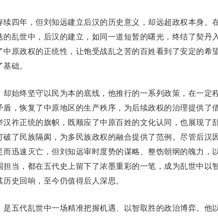
续四年，但刘知远建立后汉的历史意义，却远超政权本身。
迭的乱世中，后汉的建立，如同一道短暂的曙光，终结了契丹
了中原政权的正统性，让饱受战乱之苦的百姓看到了安定的希
了基础。
却始终坚守以民为本的底线，他推行的一系列政策，在一定
矛盾，恢复了中原地区的生产秩序，为后续政权的治理提供了
举汉祚正统的旗帜，既顺应了中原百姓的文化认同，也展现了
打破了民族隔阂，为多民族政权的融合提供了范例。尽管后汉
足而迅速灭亡，但刘知远审时度势的谋略、整饬朝纲的魄力，
国担当，都在五代史上留下了浓墨重彩的一笔，成为乱世中以
其历史回响，至今仍值得后人深思。
是五代乱世中一场精准把握机遇、以智取胜的政治博弈。他