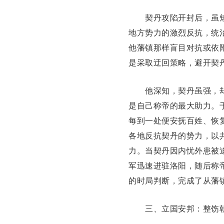
契丹攻陷开封后，虽短
地方势力的激烈反抗，统
他藩镇那样盲目对抗或依
是采取迂回策略，避开契
他深知，契丹虽强，却
是自己称帝的最大助力。
每到一处便安抚百姓、恢
各地反抗契丹的势力，以
力。当契丹因内忧外患被
军迅速进驻洛阳，随后称
的时局判断，完成了从藩
三、立国安邦：整饬朝