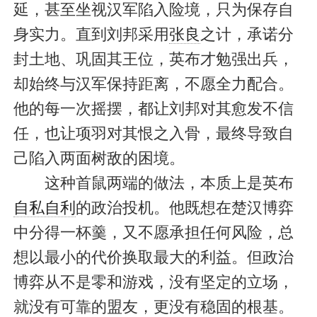
延，甚至坐视汉军陷入险境，只为保存自
身实力。直到刘邦采用
张良
之计，承诺分
封土地、巩固其王位，英布才勉强出兵，
却始终与汉军保持距离，不愿全力配合。
他的每一次摇摆，都让刘邦对其愈发不信
任，也让项羽对其恨之入骨，最终导致自
己陷入两面树敌的困境。
这种首鼠两端的做法，本质上是英布
自私自利
的政治投机。他既想在楚汉博弈
中分得一杯羹，又不愿承担任何风险，总
想以最小的代价换取最大的利益。但政治
博弈从不是零和游戏，没有坚定的立场，
就没有可靠的盟友，更没有稳固的根基。