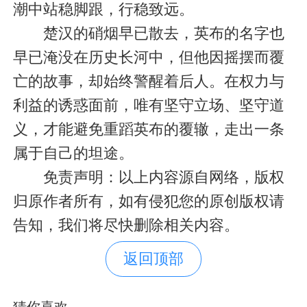
潮中站稳脚跟，行稳致远。
楚汉的硝烟早已散去，英布的名字也
早已淹没在历史长河中，但他因摇摆而覆
亡的故事，却始终警醒着后人。在权力与
利益的诱惑面前，唯有坚守立场、坚守道
义，才能避免重蹈英布的覆辙，走出一条
属于自己的坦途。
免责声明：以上内容源自网络，版权
归原作者所有，如有侵犯您的原创版权请
告知，我们将尽快删除相关内容。
返回顶部