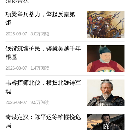
猜你喜欢
项梁举兵蓄力，擎起反秦第一
炬
2026-08-07
8.0万阅读
钱镠筑塘护民，铸就吴越千年
根基
2026-08-07
1.4万阅读
韦睿挥师北伐，横扫北魏铸军
魂
2026-08-07
9.5万阅读
奇谋定汉：陈平运筹帷幄挽危
局