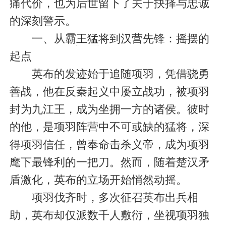
痛代价，也为后世留下了关于抉择与忠诚
的深刻警示。
一、从霸
王猛
将到汉营先锋：摇摆的
起点
英布的发迹始于追随项羽，凭借骁勇
善战，他在反秦起义中屡立战功，被项羽
封为九江王，成为坐拥一方的诸侯。彼时
的他，是项羽阵营中不可或缺的猛将，深
得项羽信任，曾奉命击杀义帝，成为项羽
麾下最锋利的一把刀。然而，随着楚汉矛
盾激化，英布的立场开始悄然动摇。
项羽伐齐时，多次征召英布出兵相
助，英布却仅派数千人敷衍，坐视项羽独