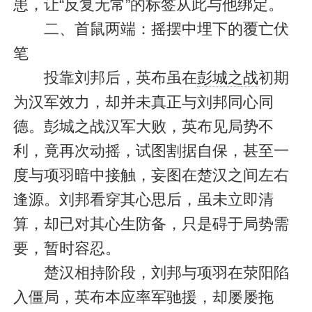
患，让“反复无常”的标签从此与他绑定。
二、首鼠两端：摇摆中埋下的覆亡伏
笔
投靠刘邦后，英布虽在
彭城之战
初期
为汉军效力，却并未真正与刘邦同心同
德。彭城之战汉军大败，英布见局势不
利，竟再次动摇，试图割据自保，甚至一
度与项羽暗中接触，妄图在楚汉之间左右
逢源。刘邦看穿其心思后，虽未立即清
算，却已对其心生防备，只是碍于局势需
要，暂时容忍。
楚汉相持阶段，刘邦与项羽在荥阳陷
入僵局，英布本应率军驰援，却屡屡拖