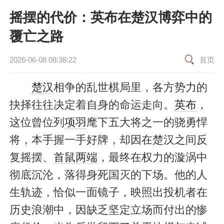
摇摆的代价：英布在楚汉博弈中的
覆亡之路
2026-06-08 08:38:22
首页
楚汉
相争的乱世棋局里，各方势力的
抉择往往决定着自身的命运走向。
英布
，
这位曾位列
项羽
麾下五大将之一的骁勇悍
将，本手握一手好牌，却因在楚汉之间反
复摇摆、
首鼠两端
，最终在权力的漩涡中
彻底沉沦，落得身死国灭的下场。他的人
生轨迹，恰似一面镜子，映照出投机者在
历史浪潮中，因缺乏坚定立场而付出的惨