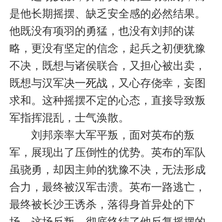
是他长期摇摆、缺乏安全感的必然结果。
他既没有项羽的勇猛，也没有刘邦的谋
略，更没有坚定的信念，起兵之初便犹豫
不决，既想与诸侯联合，又担心被出卖，
既想与汉军
决一死战
，又心存侥幸，妄图
求和。这种摇摆不定的心态，直接导致叛
军指挥混乱，士气涣散。
刘邦亲率大军平叛，面对英布的叛
军，展现出了压倒性的优势。英布的军队
虽骁勇，却因主帅的犹豫不决，无法形成
合力，最终被汉军击溃。英布一路逃亡，
最终被长沙王诱杀，落得身首异处的下
场。这场反叛，彻底终结了他反复摇摆的