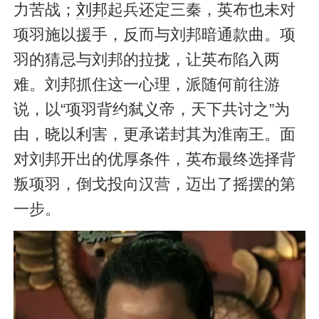
力苦战；
刘邦
起兵还定三秦，英布也未对
项羽施以援手，反而与刘邦暗通款曲。项
羽的猜忌与刘邦的拉拢，让英布陷入两
难。刘邦抓住这一心理，派随何前往游
说，以“项羽背约弑义帝，天下共讨之”为
由，晓以利害，更承诺封其为淮南王。面
对刘邦开出的优厚条件，英布最终选择背
叛项羽，倒戈投向汉营，迈出了摇摆的第
一步。