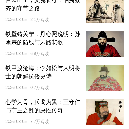
齐的守节之路
2026-08-05
2.1万阅读
铁壁铸关宁，丹心照晚明：孙
承宗的防线与末路悲歌
2026-08-05
6.9万阅读
铁甲渡沧海：李如松与大明将
士的朝鲜抗倭史诗
2026-08-05
0.7万阅读
心学为骨，兵戈为翼：王守仁
与宁王之乱的决胜传奇
2026-08-05
7.7万阅读