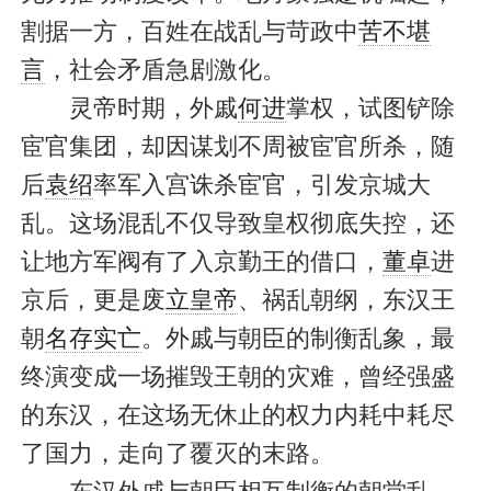
割据一方，百姓在战乱与苛政中
苦不堪
言
，社会矛盾急剧激化。
灵帝时期，外戚
何进
掌权，试图铲除
宦官集团，却因谋划不周被宦官所杀，随
后
袁绍
率军入宫诛杀宦官，引发京城大
乱。这场混乱不仅导致皇权彻底失控，还
让地方军阀有了入京勤王的借口，
董卓
进
京后，更是废
立皇帝
、祸乱朝纲，东汉王
朝
名存实亡
。外戚与朝臣的制衡乱象，最
终演变成一场摧毁王朝的灾难，曾经强盛
的东汉，在这场无休止的权力内耗中耗尽
了国力，走向了覆灭的末路。