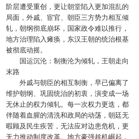
阶层遭受重创，更让朝堂陷入更加混乱的
局面，外戚、宦官、朝臣三方势力相互倾
轧，朝纲彻底崩坏，国家政令难以推行，
地方治理陷入瘫痪，东汉王朝的统治根基
被彻底动摇。
国运沉沦：制衡沦为倾轧，王朝走向
末路
外戚与朝臣的相互制衡，早已偏离了
维护朝纲、巩固统治的初衷，演变成一场
无休止的权力倾轧。每一次权力更迭，都
伴随着血腥的清洗和政局的动荡，朝廷无
暇顾及民生疾苦，无法应对边患危机，更
无力推动制度改革。地方豪强趁机崛起，