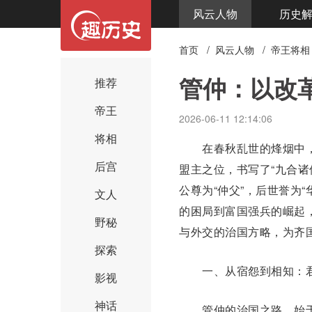
风云人物
历史
首页
/
风云人物
/
帝王将相
管仲：以改
推荐
帝王
2026-06-11 12:14:06
将相
在春秋乱世的烽烟中，
后宫
盟主之位，书写了“
九合诸
公
尊为“仲父”，后世誉为
文人
的困局到富国强兵的崛起
野秘
与外交的治国方略，为齐
探索
一、从宿怨到相知：君
影视
神话
管仲的治国之路，始于