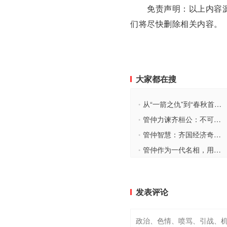
免责声明：以上内容源
们将尽快删除相关内容。
大家都在搜
从“一箭之仇”到“春秋首霸”：齐桓公的逆袭“三件套”与管仲的霸业密码
•
管仲力谏齐桓公：不可重用的三根“毒刺”
•
管仲智慧：齐国经济奇迹的缔造者
•
管仲作为一代名相，用了哪些方法成就了齐国霸业？
•
发表评论