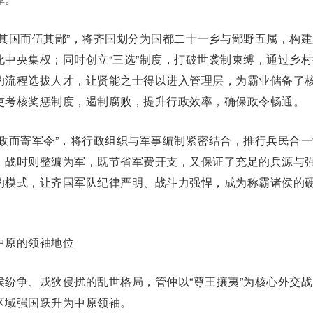
国而伍其鄙”，将齐国划分为国都二十一乡与鄙野五属，构建
中央集权；同时创立“三选”制度，打破
世袭制
束缚，通过乡村
的流程选拔人才，让贤能之士得以进入管理层，为霸业储备了
吏考核奖惩制度，遏制腐败，提升行政效率，确保政令畅通。
而寄军令”，将行政组织与军事编制紧密结合，推行兵民合一
，战时则整编为军，既节省军费开支，又保证了充足的兵源与
的模式，让齐国军队纪律严明、战斗力强悍，成为称霸诸侯的
原的领袖地位
争、戎狄侵扰的乱世格局，管仲以“
尊王攘夷
”为核心外交战
区域强国跃升为中原领袖。