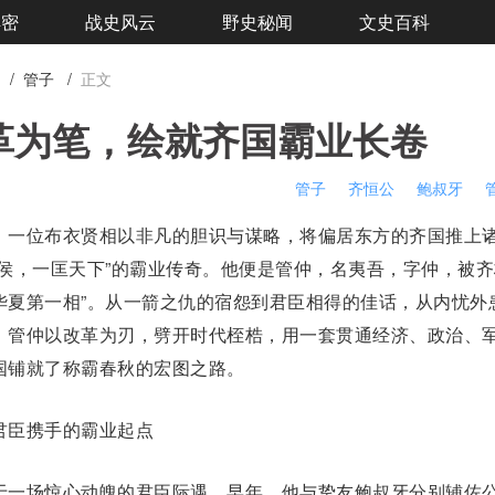
解密
战史风云
野史秘闻
文史百科
/
管子
/
正文
革为笔，绘就齐国霸业长卷
管子
齐恒公
鲍叔牙
一位布衣贤相以非凡的胆识与谋略，将偏居东方的
齐国
推上
侯
，一匡天下”的霸业传奇。他便是
管仲
，名夷吾，字仲，被
齐
“华夏第一相”。从一箭之仇的宿怨到君臣相得的佳话，从内忧外
，管仲以改革为刃，劈开时代桎梏，用一套贯通经济、政治、
国铺就了称霸春秋的宏图之路。
臣携手的霸业起点
一场惊心动魄的君臣际遇。早年，他与挚友
鲍叔牙
分别辅佐