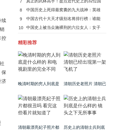
真正的武林高手！盘点近代史上的32位国
7
术大师
中国历史上死得最窝囊的九大战神：英雄
8
无善终！
中国古代十大天才级别名将排行榜：谁能
9
持续
当第一？
中国史上被当众施裸刑的六位女人：女子
10
销
裸刑秘闻
掌控
精彩推荐
社
，保
经济
晚清时期的穷人到底是
清朝历史老照片 清朝已
什么样的 和电视剧里的
经出现第一架飞机了
完全不同
凝
清朝最漂亮妃子照片都
历史上的清朝士兵到底