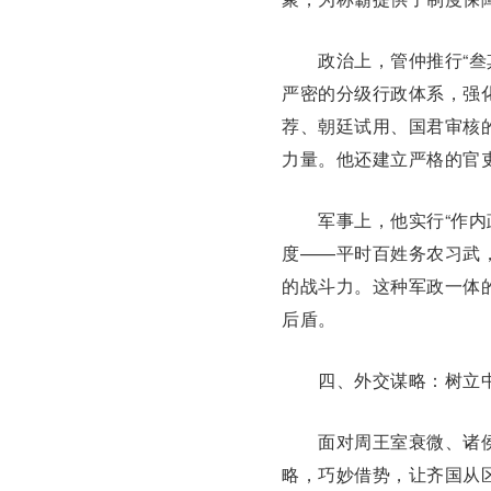
政治上，管仲推行“叁其
严密的分级行政体系，强化
荐、朝廷试用、国君审核
力量。他还建立严格的官
军事上，他实行“作内政
度——平时百姓务农习武
的战斗力。这种军政一体
后盾。
四、外交谋略：树立中
面对周王室衰微、诸侯纷
略，巧妙借势，让齐国从