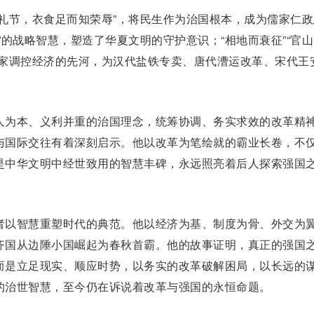
节，衣食足而知荣辱”，将民生作为治国根本，成为
儒家
仁政
”的战略智慧，塑造了华夏文明的守护意识；“相地而衰征”“官山
国家调控经济的先河，为
汉代
盐铁专卖、
唐代
漕运改革、
宋代
王
为本、义利并重的治国理念，统筹协调、务实求效的改革精
与国际交往有着深刻启示。他以改革为笔绘就的霸业长卷，不
是中华文明中经世致用的智慧丰碑，永远照亮着后人探索强国
以智慧重塑时代的典范。他以经济为基、制度为骨、外交为
齐国从边陲小国崛起为春秋首霸。他的故事证明，真正的强国
而是立足现实、顺应时势，以务实的改革破解困局，以长远的
的治世智慧，至今仍在诉说着改革与强国的永恒命题。