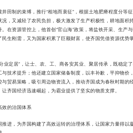
破
井田制
的束缚，推行“相地而衰征”，根据土地肥瘠程度分等征
状况，又减轻了农民负担，极大激发了生产积极性，耕地面积
升。在资源管控上，他首创“官山海”政策，将盐铁开采、生产与
了民生刚需，又为国家积累了巨额财富，使齐国凭借资源优势
业定居”，让士、农、工、商各安其业、聚居传承，既稳定了
工与技术提升；他还建立国家储备制度，以丰补歉，平抑物价
控与贸易策略，吸引周边物资流入，推动齐国成为春秋时期的
，让齐国经济迅速崛起，为霸业提供了坚实的物质支撑。
效的治国体系
推进，为齐国构建了高效运转的治理体系，让国家力量得以
障。