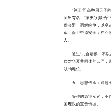
“尊王”即高举周天子的
师出有名；“攘夷”则联合
侯会盟，调解纷争，以卓
军，保卫中原安全；在
召
力。
通过“九合诸侯，不以兵
侯对华夏共同体的认同，
领袖地位。
五、思想传承：跨越
管仲的霸业实践，不仅
国理政的宝贵镜鉴。