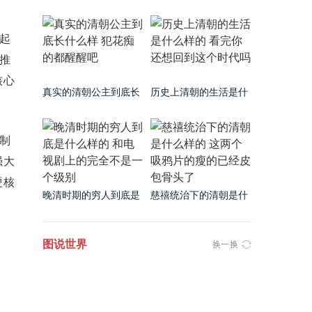
很丑吗 看完这些看片就
是什么样的 镜头之下无
知道了
所事事
起
推
核心
真实的清朝公主到底长
历史上清朝的生活是什
什么样 犯花痴的都醒醒
么样的 看完你还想回到
吧
这个时代吗
制
强大
硬核
晚清时期的穷人到底是
慈禧统治下的清朝是什
什么样的 和电视剧上的
么样的 这两个吸鸦片的
完全不是一个级别
瘦的已经皮包骨头了
图说世界
换一换