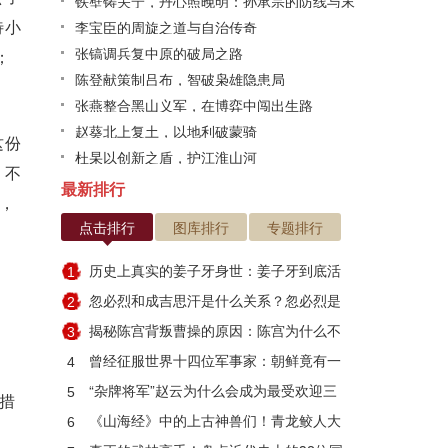
铁壁铸关宁，丹心照晚明：孙承宗的防线与末
待小
路悲歌
李宝臣的周旋之道与自治传奇
张镐调兵复中原的破局之路
；
陈登献策制吕布，智破枭雄隐患局
张燕整合黑山义军，在博弈中闯出生路
赵葵北上复土，以地利破蒙骑
这份
杜杲以创新之盾，护江淮山河
，不
最新排行
，
点击排行
图库排行
专题排行
历史上真实的姜子牙身世：姜子牙到底活
1
了多少岁
忽必烈和成吉思汗是什么关系？忽必烈是
2
因何而死
揭秘陈宫背叛曹操的原因：陈宫为什么不
3
跟刘备？
曾经征服世界十四位军事家：朝鲜竟有一
4
人入选
“杂牌将军”赵云为什么会成为最受欢迎三
5
措
国武将？
《山海经》中的上古神兽们！青龙鲛人大
6
集合