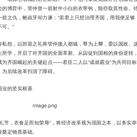
位的博弈中，管仲曾一箭射中小白的衣带钩，险些取其性命。
一箭之仇，鲍叔牙却力谏：“若君上只想治理齐国，用我便足够
可。”
私怨，以郊迎之礼将管仲接入都城，尊为上卿，委以国政。
生所学，开
启
了对齐国的全面革新。从囚徒到国相的身份逆转
成为齐国崛起的关键起点——君臣二人以“成就霸业”为共同目标
，为后续改革扫清了障碍。
业的坚实根基
节，衣食足而知荣辱”，将经济改革视为强国之本，以务实举
业奠定物质基础。