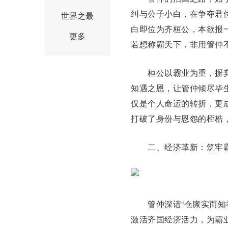
纠与
公子小白
，在争夺君
世界之最
白即位为齐桓公，本欲报
更多
若想称霸天下，非用管仲不
桓公以霸业为重，摒弃
知遇之恩，让管仲倾尽毕
仅是个人命运的转折，更
打破了身份与恩怨的桎梏
二、经济革新：筑牢霸
管仲深谙“仓廪实而知礼
激活齐国经济活力，为霸