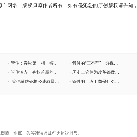
自网络，版权归原作者所有，如有侵犯您的原创版权请告知
管仲：春秋第一相，铸就齐国霸业传奇
管仲的“三不荐”：透视春秋霸业背后的用人智慧
•
•
管仲治齐：春秋首霸的智慧密码
历史上管仲为改革都做了些什么事情？
•
•
管仲辅佐齐桓公成就霸业：智慧与策略的结晶
管仲的士农工商是什么理念？对后人的影响有多大？
•
•