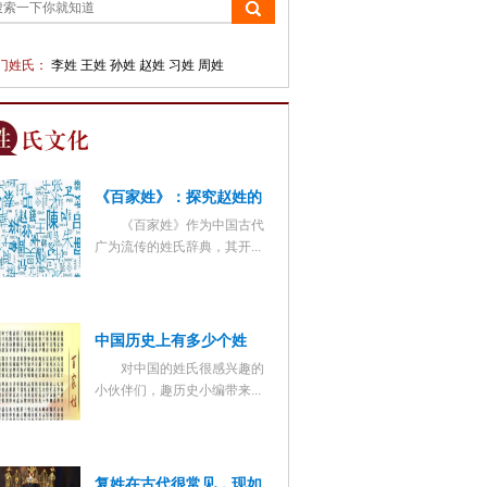
门姓氏：
李姓
王姓
孙姓
赵姓
习姓
周姓
《百家姓》：探究赵姓的
《百家姓》作为中国古代
首位之谜
广为流传的姓氏辞典，其开...
中国历史上有多少个姓
对中国的姓氏很感兴趣的
氏？有哪些奇怪的姓氏
小伙伴们，趣历史小编带来...
呢？
复姓在古代很常见，现如