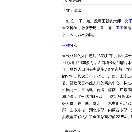
历史来源
「林」源出
一;出自「子」姓。殷商王朝的太师「
比
食采博陵，散居于周，鲁，齐，
卫国
等地
后，因此以林为氏。
林姓
分布
当代林姓的人口已达1300多万，排在第十
79万增到1400多万，人口增长达18倍
年，林姓人口增长率是呈V形的态势。在
的57%，其次分布于浙江、广西、山东三
省。福建仍是林姓人口的聚集中心。林姓
姓氏之一。在福建、台湾、海南、广东东
和台湾，比例达到8%以上，这部分高比例
姓人群。在广西、贵州、广东中部和北部
部、山东东端、湖北东部、内蒙古东部、辽
其覆盖面积约占了全国总面积的22.5%，
家族名人