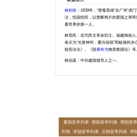
林则徐
：1839年，“禁毒英雄”在广州
洁，忧国忧民，以禁断鸦片的爱国之举而
看世界的第一人。
林觉民：近代民主革命烈士。福建闽侯人。
表示为“光复神州，重兴祖国”而献身的
较宪法论》、《驳
康有为
物质救国论》等
林伯渠：中共建国领导人之一。
夏朝皇帝列表
商朝皇帝列表
周朝皇
列表
宋朝皇帝列表
元朝皇帝列表
明