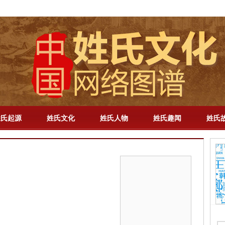
解梦
-
百家姓
-
成语
-
明星
-
历史
-
教育
-
三国
-
新闻
-
专题
-
手机版
姓氏起源
姓氏文化
姓氏人物
姓氏趣闻
姓氏