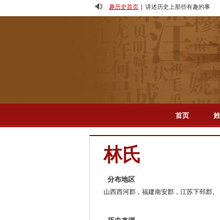
趣历史首页
| 讲述历史上那些有趣的事
人物
-
专题
-
影视
-
首页
林氏
分布地区
山西西河郡，福建南安郡，江苏下邳郡。