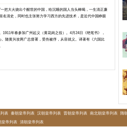
“虎门”一把大火烧出个醒世的中国，给沉睡的国人当头棒喝，一生清正廉
留名清史，同时也主张努力学习西方的先进技术，是近代中国睁眼
1911年春参加广州起义（黄花岗之役）。4月24日《绝笔书》，
决心。随黄兴攻两广总督署，受伤被俘，从容就义。译著有《六国比
。
帝列表
秦朝皇帝列表
汉朝皇帝列表
晋朝皇帝列表
南北朝皇帝列表
隋
朝皇帝列表
清朝皇帝列表