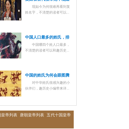
现如今为何很难再看到复
今为何很那再看到复姓名
姓名字，不清楚的读者可以...
字了？
中国人口最多的姓氏，排
中国哪四个姓人口最多，
名前四位的是哪几个？
不清楚的读者可以和趣历史...
中国的姓氏为何会跟图腾
对中华姓氏很感兴趣的小
联系起来？图腾为何会成
伙伴们，趣历史小编带来详...
为姓氏的保护神？
朝皇帝列表
唐朝皇帝列表
五代十国皇帝