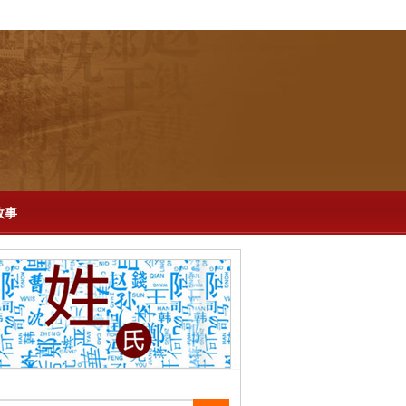
-
百科
-
再现历史
-
生活
-
说剧
-
英文版
故事