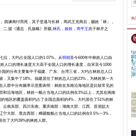
热
干
」因谏商纣而死，其子坚逃与长林，周武王克商后，赐姓「林」，
。二;据《通志．氏族略》所载;
林氏
，
姬姓
，
周平王
庶子林开之
七位，大约占全国人口的1.07%。从
明朝
至今600年中林姓人口由
，林姓人口的增长速度大大高于全国人口的增长速度，自宋至今1000
全国的分布主要集中于福建、广东、台湾三省，大约占林姓总人口
省，又集中了18%。福建居住了林姓总人口的23%，为林姓第一大
在人群中分布频率示意图表明：林姓在东南沿海地区是比较常见的
部和沿海地区，林姓一般占当地人口的比例在3%以上，尤其在闽南
的地区的覆盖面积约占了全国总面积的4%，大约居住了51%的林
、云南东部、四川东南、重庆南部：湖南大部、江西、苏浙皖大
宁大部、黑吉西部；稀疆馥般占当地人口的比例在0.5%一3%，
居住了大约39%的林姓人群。