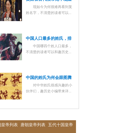
现如今为何很难再看到复
今为何很那再看到复姓名
姓名字，不清楚的读者可以...
字了？
中国人口最多的姓氏，排
中国哪四个姓人口最多，
名前四位的是哪几个？
不清楚的读者可以和趣历史...
中国的姓氏为何会跟图腾
对中华姓氏很感兴趣的小
联系起来？图腾为何会成
伙伴们，趣历史小编带来详...
为姓氏的保护神？
朝皇帝列表
唐朝皇帝列表
五代十国皇帝