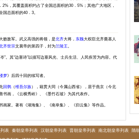
1．2%，其覆盖面积约占了全国总面积的30．5%；其他广大地区，
全国总面积的40．3。
大败敌军。武义高强的将领，是
北齐
大将，
东魏
大权臣北齐奠基人
北齐世宗
文襄帝的第四子，封为
兰陵王
。
高岑”。其“边塞诗”以描写边塞风光、士兵生活、人民疾苦为内容。代
楼梦
》后四十回的续写者。
先
回鹘
（
维吾尔族
），籍贯大同（今属山西省），居于燕京（今北
善书画，《云横秀岭》、《墨竹石坡》为其代表作。
书画家。著有《湖海集》、《南阜集》、《归云集》等作品。
帝列表
秦朝皇帝列表
汉朝皇帝列表
晋朝皇帝列表
南北朝皇帝列表
隋