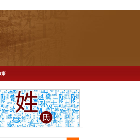
-
百科
-
再现历史
-
生活
-
说剧
-
英文版
故事