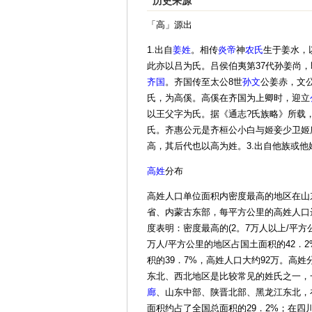
历史来源
「高」源出
1.出自
姜姓
。相传
炎帝
神
农氏
生于姜水，
此亦以吕为氏。吕侯伯夷第37代孙姜尚
齐国
。齐国传至太公8世
孙文
公姜赤，文
氏，为高傒。高傒在齐国为上卿时，迎立
以王父字为氏。据《通志?氏族略》所载
氏。齐惠公元是齐桓公小白与姬妾少卫姬
高，其后代也以高为姓。3.出自他族或他
高姓
分布
高姓人口单位面积内密度最高的地区在山
省、内蒙古东部，每平方公里的高姓人口
度表明：密度最高的(2。7万人以上/平方公
万人/平方公里的地区占国土面积的42．2
积的39．7%，高姓人口大约92万。高
东北、西北地区是比较常见的姓氏之一，
廊
、山东中部、陕晋北部、黑龙江东北，
面积约占了全国总面积的29．2%；在