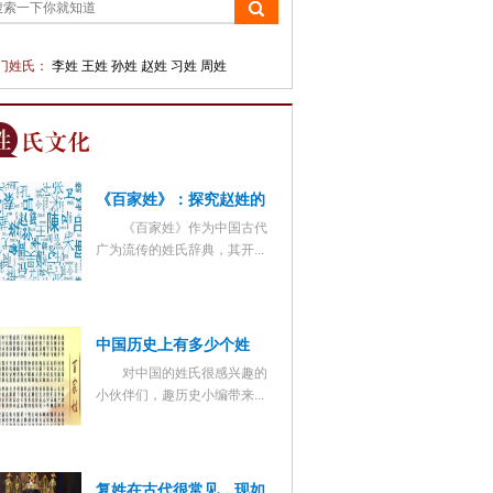
门姓氏：
李姓
王姓
孙姓
赵姓
习姓
周姓
《百家姓》：探究赵姓的
《百家姓》作为中国古代
首位之谜
广为流传的姓氏辞典，其开...
中国历史上有多少个姓
对中国的姓氏很感兴趣的
氏？有哪些奇怪的姓氏
小伙伴们，趣历史小编带来...
呢？
复姓在古代很常见，现如