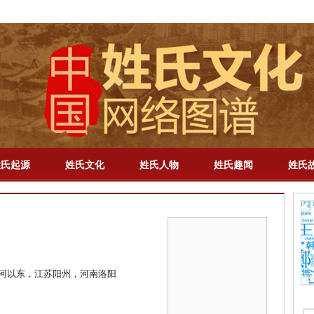
解梦
-
百家姓
-
成语
-
明星
-
历史
-
教育
-
三国
-
新闻
-
专题
-
手机版
姓氏起源
姓氏文化
姓氏人物
姓氏趣闻
姓氏
河以东，江苏阳州，河南洛阳