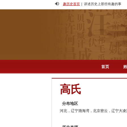
趣历史首页
| 讲述历史上那些有趣的事
人物
-
专题
-
影视
-
首页
高氏
分布地区
河北，辽宁渤海湾，北京密云，辽宁大凌