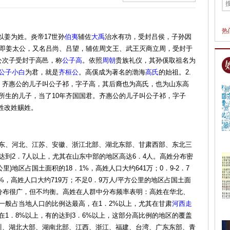
热
以姜为姓。炎帝17世孙
伯夷
辅佐
大禹
治水有功，受封吕侯，子孙因
，即姜太公，又名吕尚、吕望，辅佐周文王、武王灭商立周，受封于
公次子受封于高邑，称
公子高
。依照
周朝
贵族礼仪，其孙傒取祖名为
公子小白
为君，就是
齐桓公
。高傒成为著名的渤海
高氏
的始祖。2.
，齐惠公的儿子叫公子祁，字子高，其后裔也为高氏，也为山东高
所生的儿子，当了10年齐国国君。齐惠公的儿子叫公子祁，字子
姓改姓赐姓。
东、河北、江苏、安徽、浙江北部、湖北东部、甘肃西部、东北三
达到2．7人以上，尤其在山东中部的地区高达6．4人。高姓分布密
里)地区占国土面积的18．1%，高姓人口大约641万；0．9-2．7
%，高姓人口大约719万；不足0．9万人/平方公里的地区占国土面
姓分布很广，但不均衡。高姓在人群中分布频率表明：高姓在华北、
一般占当地人口的比例达最高，在1．2%以上，尤其在甘肃
河西走
在1．8%以上，有的达到3．6%以上，这部分高比例的地区的覆盖
四川、湖北大部、湖南北部、江西、浙江、福建、台湾、广东东部、青