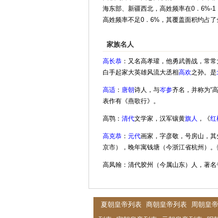
海东部、新疆西北，高姓频率在0．6%-
高姓频率不足0．6%，其覆盖面积约占了
家族名人
高长恭
：又名高孝瓘，他勇武善战，常常
白手起家大英雄风流大丞相
高欢
之孙。是
高适
：
唐朝
诗人，与
岑参
齐名，并称为“
表作有《燕歌行》。
高鹗：
清代
文学家，汉军镶黄
旗人
，《
红
高克恭
：
元代
画家，字彦敬，号房山，其
京市），晚年寓钱塘（今浙江省杭州）。
高凤翰：清代胶州（今属山东）人，著名
夏朝皇帝列表
商朝皇帝列表
周朝皇