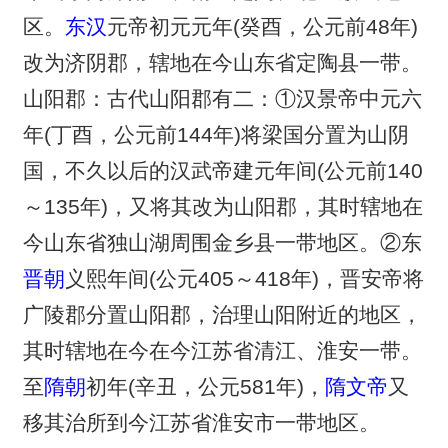
区。
东汉
元帝初元元年(癸酉，公元前48年)
改为济阴郡，辖地在今山东省定陶县一带。
山阳郡：古代山阳郡有二：①汉景帝中元六
年(丁酉，公元前144年)将梁国分置为山阴
国，不久以后的汉武帝建元年间(公元前140
～135年)，又将其改为山阳郡，其时辖地在
今山东省独山湖周围金乡县一带地区。②东
晋朝
义熙年间(公元405～418年)，晋安帝将
广陵郡分置山阳郡，治理山阳附近的地区，
其时辖地在今在今江苏省清江、淮安一带。
至
隋朝
初年(辛丑，公元581年)，
隋文帝
又
移其治所到今江苏省淮安市一带地区。