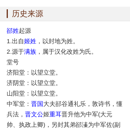
历史来源
郤姓
起源
1.出自
姬姓
，以封地为姓。
2.源于
满族
，属于汉化改姓为氏。
堂号
济阳堂：以望立堂。
济阴堂：以望立堂。
山阳堂：以望立堂。
中军堂：
晋国
大夫郤谷通礼乐，敦诗书，懂
兵法，
晋文公
姬
重耳
晋升他为中军(大元
帅、执政上卿)，另封其弟郤溱为中军佐(副