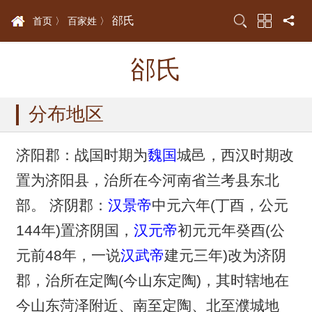
郤氏
首页 〉
百家姓 〉
郤氏
分布地区
济阳郡：战国时期为
魏国
城邑，西汉时期改
置为济阳县，治所在今河南省兰考县东北
部。 济阴郡：
汉景帝
中元六年(丁酉，公元
144年)置济阴国，
汉元帝
初元元年癸酉(公
元前48年，一说
汉武帝
建元三年)改为济阴
郡，治所在定陶(今山东定陶)，其时辖地在
今山东菏泽附近、南至定陶、北至濮城地