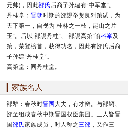
元帅)，因此
郤氏
后裔子孙建有“中军堂”。
丹桂堂：
晋朝
时期的郤誢举贤良对策试，为
天下第一，自视为“桂林之一枝，昆山之片
玉”。后以“郤誢丹桂”、“郤誢高第”喻
科举
及
第，荣登榜首，获得功名，因此有郤氏后裔
子孙建“丹桂堂”。
高第堂：同丹桂堂。
家族名人
郤犨：春秋时
晋国
大夫，有才辩。与郤锜、
郤至组成春秋中期晋国权臣集团。三人皆晋
国
郤氏
家族成员，时人称之
三郤
，又作三