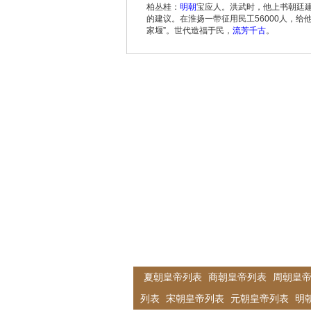
柏丛桂：
明朝
宝应人。洪武时，他上书朝廷建
的建议。在淮扬一带征用民工56000人，
家堰”。世代造福于民，
流芳千古
。
夏朝皇帝列表
商朝皇帝列表
周朝皇
列表
宋朝皇帝列表
元朝皇帝列表
明