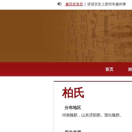
趣历史首页
| 讲述历史上那些有趣的事
人物
-
专题
-
影视
-
首页
柏氏
分布地区
河南魏郡，山东济阳郡。望出魏郡。