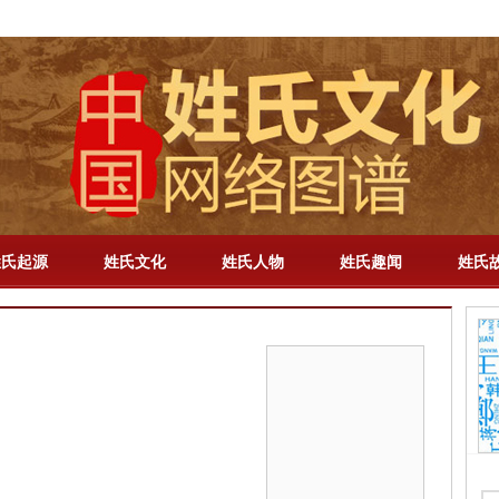
解梦
-
百家姓
-
成语
-
明星
-
历史
-
教育
-
三国
-
新闻
-
专题
-
手机版
姓氏起源
姓氏文化
姓氏人物
姓氏趣闻
姓氏