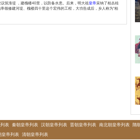
议筑淮堤 ，建槐楼40里，以防备水患。后来，明大祖
皇帝
采纳了柏丛桂
给他率领修建河堤、槐楼四十里这个宏伟的工程，大功告成后，乡人称为“柏
帝列表
秦朝皇帝列表
汉朝皇帝列表
晋朝皇帝列表
南北朝皇帝列表
隋
朝皇帝列表
清朝皇帝列表