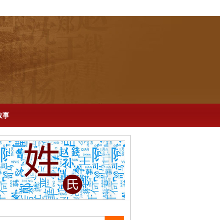
-
百科
-
再现历史
-
生活
-
说剧
-
英文版
故事