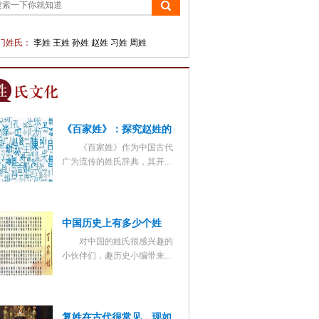
门姓氏：
李姓
王姓
孙姓
赵姓
习姓
周姓
《百家姓》：探究赵姓的
《百家姓》作为中国古代
首位之谜
广为流传的姓氏辞典，其开...
中国历史上有多少个姓
对中国的姓氏很感兴趣的
氏？有哪些奇怪的姓氏
小伙伴们，趣历史小编带来...
呢？
复姓在古代很常见，现如