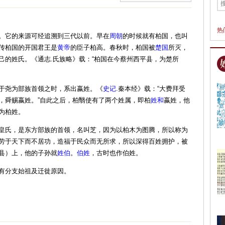
热
。它的来源可经追溯到三代以前。早在
周朝
的时候就有柏国，也叫
传柏国的开国君王是
黄帝
的臣子柏高。春秋时，柏国被
楚国
所灭，
己的姓氏。《通志.氏族略》载：“柏国在今蔡州西平县，为楚所
于尧为部族首领之时，系出嬴姓。《
史记
.秦本经》载：“大费拜受
，舜赐嬴姓。”自此之后，柏翳使有了两个姓属，即柏
姓和
嬴姓，他
为柏姓。
皇氏，是东方部族的首领，名叫芝，因为以柏木为图腾，所以称为
劳于天下而不居功，造福于民众而无所求，所以深得百姓拥护，被
县）上，他的子孙就
姓伯
。
伯姓
，古时也作伯姓。
有分支始祖及迁徙原因。