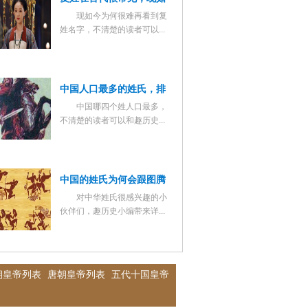
现如今为何很难再看到复
今为何很那再看到复姓名
姓名字，不清楚的读者可以...
字了？
中国人口最多的姓氏，排
中国哪四个姓人口最多，
名前四位的是哪几个？
不清楚的读者可以和趣历史...
中国的姓氏为何会跟图腾
对中华姓氏很感兴趣的小
联系起来？图腾为何会成
伙伴们，趣历史小编带来详...
为姓氏的保护神？
朝皇帝列表
唐朝皇帝列表
五代十国皇帝