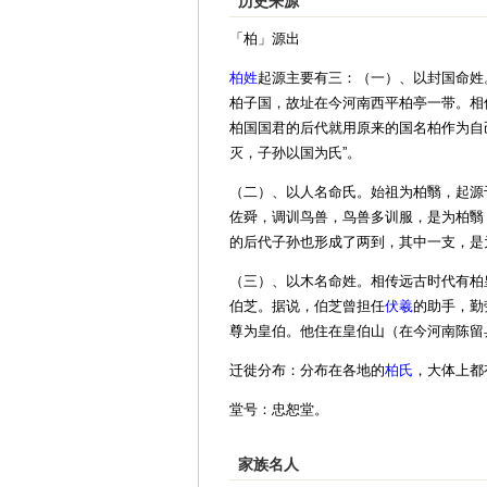
历史来源
「柏」源出
柏姓
起源主要有三：（一）、以封国命姓
柏子国，故址在今河南西平柏亭一带。相
柏国国君的后代就用原来的国名柏作为自
灭，子孙以国为氏”。
（二）、以人名命氏。始祖为柏翳，起源
佐舜，调训鸟兽，鸟兽多训服，是为柏翳
的后代子孙也形成了两到，其中一支，是
（三）、以木名命姓。相传远古时代有柏
伯芝。据说，伯芝曾担任
伏羲
的助手，勤
尊为皇伯。他住在皇伯山（在今河南陈留
迁徙分布：分布在各地的
柏氏
，大体上都
堂号：忠恕堂。
家族名人