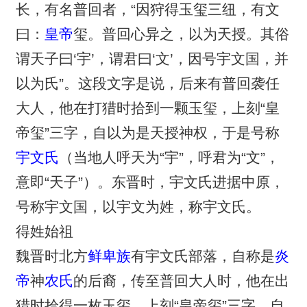
长，有名普回者，“因狩得玉玺三纽，有文
曰：
皇帝
玺。普回心异之，以为天授。其俗
谓天子曰‘宇’，谓君曰‘文’，因号宇文国，并
以为氏”。这段文字是说，后来有普回袭任
大人，他在打猎时拾到一颗玉玺，上刻“皇
帝玺”三字，自以为是天授神权，于是号称
宇文氏
（当地人呼天为“宇”，呼君为“文”，
意即“天子”）。东晋时，宇文氏进据中原，
号称宇文国，以宇文为姓，称宇文氏。
得姓始祖
魏晋时北方
鲜卑族
有宇文氏部落，自称是
炎
帝
神
农氏
的后裔，传至普回大人时，他在出
猎时拾得一枚玉玺，上刻“皇帝玺”三字，自