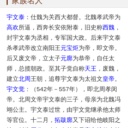
家族名人
宇文泰
：仕魏为关西大都督。北魏孝武帝为
高欢
所逼，西奔长安依附泰，旧史称
西魏
，
封宇文泰为丞相，专军国大政。后来宇文泰
杀孝武帝改立南阳王
元宝炬
为帝，即文帝。
后又废文帝，立太子
元廓
为恭帝，自任太
师，总揽朝政。至其子觉自称
天王
，废魏，
建立
北周
王朝，追尊宇文泰为太祖文
皇帝
。
宇文觉
：（542年－557年），即北周孝闵
帝。北周文帝宇文泰的三子，母亲为北魏冯
翊公主。宇文泰过世，由宇文觉继承他太师
等官位。十二月，
拓跋廓
又下诏给他岐阳之