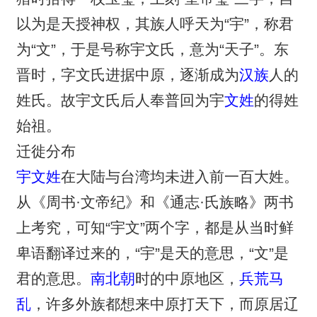
以为是天授神权，其族人呼天为“宇”，称君
为“文”，于是号称宇文氏，意为“天子”。东
晋时，字文氏进据中原，逐渐成为
汉族
人的
姓氏。故宇文氏后人奉普回为宇
文姓
的得姓
始祖。
迁徙分布
宇文姓
在大陆与台湾均未进入前一百大姓。
从《周书·文帝纪》和《通志·氏族略》两书
上考究，可知“宇文”两个字，都是从当时鲜
卑语翻译过来的，“宇”是天的意思，“文”是
君的意思。
南北朝
时的中原地区，
兵荒马
乱
，许多外族都想来中原打天下，而原居辽