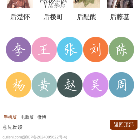
后楚怀
后樱町
后醍醐
后藤基
王
天皇
天皇
次
手机版
电脑版
微博
返回顶部
意见反馈
qulishi.com(浙ICP备2024085622号-4)