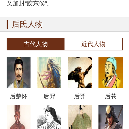
又加封“胶东侯”。
后氏人物
古代人物
近代人物
后楚怀
后羿
后羿
后苍
王