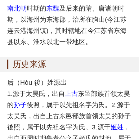
南北朝
时期的
东魏
及后来的隋、唐诸朝时
期，以海州为东海郡，治所在朐山(今江苏
连云港海州镇)，其时辖地在今江苏省东海
县以东、淮水以北一带地区。
历史来源
后（Hòu 後）姓源出
1.源于太昊氏，出自
上古
东邑部族首领太昊
的
孙子
後照，属于以先祖名字为氏。2.源于
太昊氏，出自上古东邑部族首领太昊的孙子
後照，属于以先祖名字为氏。3.源于
姬姓
，
出自西周时期鲁孝公之子姬巩的封地，属于