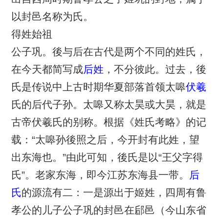
以封邑名称为氏。
得姓始祖
公子巩。後与后在古代是两个不同的姓氏，
在今天都简写成
后姓
，不分彼此。过去，後
氏是传说中上古时期华夏部落首领太嗥
伏羲
氏的后代子孙。太嗥又称太昊或大昊，就是
古帝伏羲氏的别称。根据《姓氏考略》的记
载：“太嗥孙後照之后，今开封有此姓，望
出东海也。”由此可知，後氏是以“王父字得
氏”。老家东海，即今江苏东海县一带。
后
氏
的源流有二：一是源出于姬姓，四周有鲁
孝公的儿子公子巩的封邑在郈邑（今山东省