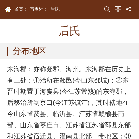
后氏
首页 〉
百家姓 〉
后氏
分布地区
东海郡：亦称郯郡、海州。东海郡在历史上
有三处：①治所在郯邑(今山东郯城)；②东
晋时期置于海虞县(今江苏常熟)的东海郡，
后移治所到京口(今江苏镇江)，其时辖地在
今山东省费县、临沂县、江苏省赣榆县南
部、山东省枣庄市、江苏省江苏省邳县东部
和江苏省宿迁县、灌南县北部一带地区；③