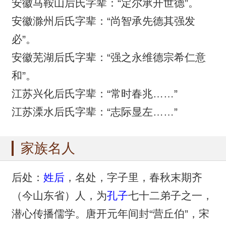
安徽马鞍山后氏字辈：“定尔承开世德”。
安徽滁州后氏字辈：“尚智承先德其强发
必”。
安徽芜湖后氏字辈：“强之永维德宗希仁意
和”。
江苏兴化后氏字辈：“常时春兆……”
江苏溧水后氏字辈：“志际显左……”
家族名人
后处：
姓后
，名处，字子里，春秋末期齐
（今山东省）人，为
孔子
七十二弟子之一，
潜心传播儒学。唐开元年间封“营丘伯”，宋