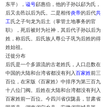
东平），
谥号
郈惠伯，他的子孙以郈为氏，
后又去邑以后为氏。二是相传
炎帝
的后代
共
工
氏之子句龙为后土（掌管土地事务的官
职），死后被封为社神，其后代子孙以后为
姓，称后氏。后氏族人尊公子巩为后姓的得
姓始祖。
迁徙分布
后氏是一个多源流的古老姓氏，人口总数在
中国的大陆和台湾省都没有列入
百家姓
前三
百位，在宋版《百家姓》中排序为第三百九
十八位门阀。后姓在大陆和台湾都没有列入
百家姓前一百位。今四川省仪陇县，甘肃省