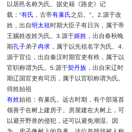
以居邑名称为氏。据史籍《路史》记
载：“
有氏
，古帝
有巢氏
之后。”。2.源于改
姓，出自
明太祖
时期大臣子有日兴，属于帝
王赐姓改姓为氏。3.源于
姬姓
，出自春秋晚
期
孔子
弟子
冉求
，属于以先祖名字为氏。4.
源于官位，出自秦汉时期官吏有秩，属于以
官职称谓为氏。5.源于
契丹族
，出自宋辽时
期辽国官吏有司历，属于以官职称谓为氏。
得姓始祖
有姓
始祖：有巢氏。远古时期，有个部落首
领善于在树上建房子。房屋建在大树上，可
以避开野兽的侵犯，还可以避免潮湿。因
为，房子像树上的鸟巢，这位首领就被人称