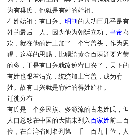
为有巢氏，他就是有姓的始祖。
宥姓始祖：有日兴。
明朝
的大功臣几乎是有
姓的最后一人。因为他为朝廷立功，
皇帝
喜
欢，就在他的姓上加了一个宝盖头，作为恩
赐，这样的恩赐，比赐给黄金百两还要光荣
的多，于是有日兴就改称宥日兴了，天下的
有姓也跟着沾光，统统加上宝盖，成为宥
姓。故有日兴就是宥姓的得姓始祖。
迁徙分布
有氏是一个多民族、多源流的古老姓氏，但
人口总数在中国的大陆未列入
百家姓
前三百
位，在台湾省则名列第一千一百九十位，人