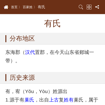
有氏
首页 〉
百家姓 〉
有氏
分布地区
东海郡（
汉代
置郡，在今天山东省郯城一
带）。
历史来源
有，宥（Yǒu，Yòu）姓源出
1.源于有
巢氏
，出自
上古
复
姓有
巢氏，属于