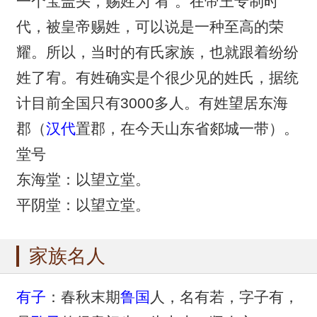
一个宝盖头，赐姓为“宥”。在帝王专制时
代，被皇帝赐姓，可以说是一种至高的荣
耀。所以，当时的有氏家族，也就跟着纷纷
姓了宥。有姓确实是个很少见的姓氏，据统
计目前全国只有3000多人。有姓望居东海
郡（
汉代
置郡，在今天山东省郯城一带）。
堂号
东海堂：以望立堂。
平阴堂：以望立堂。
家族名人
有子
：春秋末期
鲁国
人，名有若，字子有，