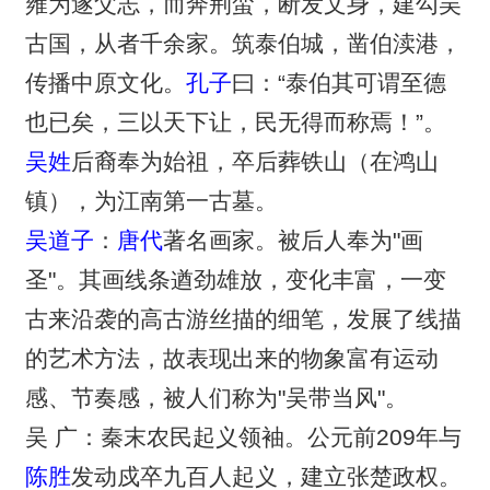
雍为遂父志，而奔荆蛮，断发文身，建勾吴
古国，从者千余家。筑泰伯城，凿伯渎港，
传播中原文化。
孔子
曰：“泰伯其可谓至德
也已矣，三以天下让，民无得而称焉！”。
吴姓
后裔奉为始祖，卒后葬铁山（在鸿山
镇），为江南第一古墓。
吴道子
：
唐代
著名画家。被后人奉为"画
圣"。其画线条遒劲雄放，变化丰富，一变
古来沿袭的高古游丝描的细笔，发展了线描
的艺术方法，故表现出来的物象富有运动
感、节奏感，被人们称为"吴带当风"。
吴 广：秦末农民起义领袖。公元前209年与
陈胜
发动戍卒九百人起义，建立张楚政权。