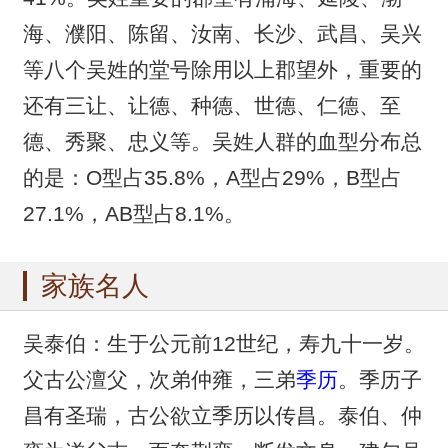
海、濮阳、陈留、汝南、长沙、武昌、吴兴
等八个吴姓的堂号除用以上郡望外，重要的
还有三让、让德、种德、世德、仁德、至
德、秀聚、忠义等。吴姓人群的血型分布总
的是：O型占35.8%，A型占29%，B型占
27.1%，AB型占8.1%。
家族名人
吴泰伯：生于公元前12世纪，寿九十一岁。
父古公澶父，次弟仲雍，三弟
季历
。季历子
昌有圣瑞，古公欲立季历以传昌。泰伯、仲