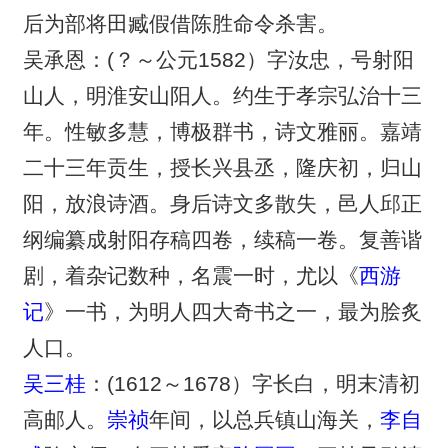
后为部将田臧假借陈胜命令杀害。
吴承恩：(？～公元1582）字汝忠，号射阳
山人，明淮安山阳人。约生于孝宗弘治十三
年。性敏多慧，博极群书，诗文雅丽。嘉靖
二十三年贡生，授长兴县丞，隆庆初，归山
阳，放浪诗酒。身后诗文多散失，邑人邱正
纲编纂成射阳存稿四卷，续稿一卷。复善谐
剧，着杂记数种，名震一时，尤以《
西游
记
》一书，为明人四大奇书之一，最为脍炙
人口。
吴三桂
：(1612～1678）字长白，明末清初
高邮人。
崇祯
年间，以总兵镇山海关，
李自