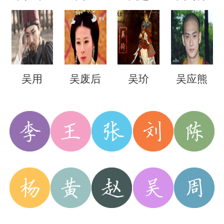
吴用
吴废后
吴玠
吴应熊