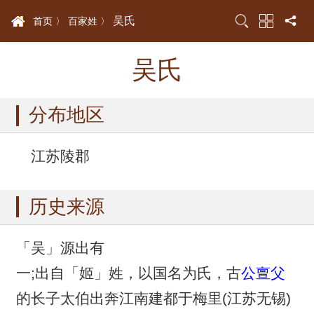
吴氏
首页 〉
百家姓 〉
吴氏
分布地区
江苏陵郡
历史来源
「吴」源出有
一;出自「姬」姓，以国名为氏，古
公亶父
的长子太伯出奔江南建都于梅里(江苏无锡)