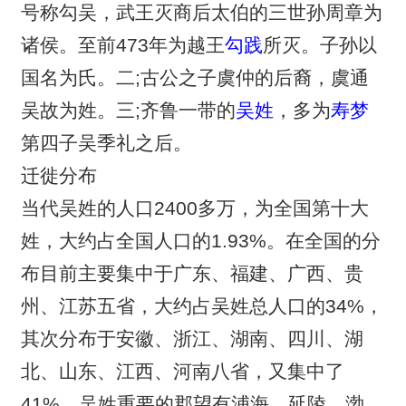
号称勾吴，武王灭商后太伯的三世孙周章为
诸侯。至前473年为越王
勾践
所灭。子孙以
国名为氏。二;古公之子虞仲的后裔，虞通
吴故为姓。三;齐鲁一带的
吴姓
，多为
寿梦
第四子吴季礼之后。
迁徙分布
当代吴姓的人口2400多万，为全国第十大
姓，大约占全国人口的1.93%。在全国的分
布目前主要集中于广东、福建、广西、贵
州、江苏五省，大约占吴姓总人口的34%，
其次分布于安徽、浙江、湖南、四川、湖
北、山东、江西、河南八省，又集中了
41%。吴姓重要的郡望有浦海、延陵、渤