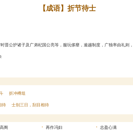
【成语】折节待士
：“时晋公护诸子及广弟杞国公亮等，服玩侈靡，逾越制度，广独率由礼则，
余
斗
折冲樽俎
相待
士别三日，刮目相待
高阁
再作冯妇
志盈心满