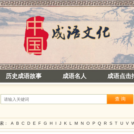
历史成语故事
成语名人
成语点击
检索：
A
B
C
D
E
F
G
H
I
J
K
L
M
N
O
P
Q
R
S
T
U
V