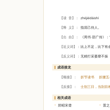
【读 音】：
zhéjiédàishì
【释 义】：
指屈己待人。
【出 自】：
《周书·邵广传》
【近义词】：
比上不足，比下有
【反义词】：
无精打采萎靡不振
成语接龙
【顺接】：
折节读书
折腰五
【反接】：
士别三日，当刮目
相关成语
郑昭宋聋
置之