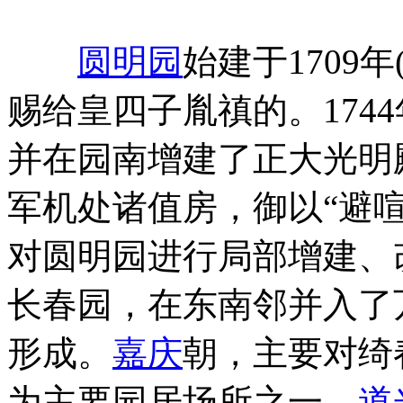
"
圆明园
始建于1709年
赐给皇四子胤禛的。1744
并在园南增建了正大光明
军机处诸值房，御以“避喧
对圆明园进行局部增建、
长春园，在东南邻并入了
形成。
嘉庆
朝，主要对绮
为主要园居场所之一。
道