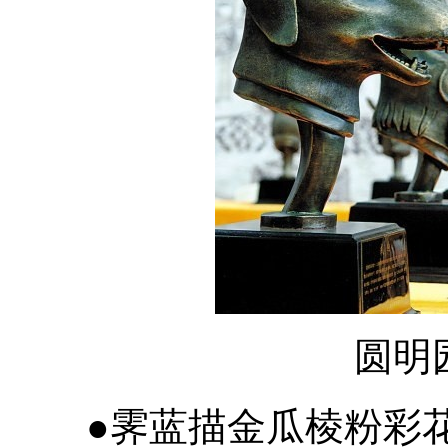
圆明
●霁蓝描金瓜棱粉彩花