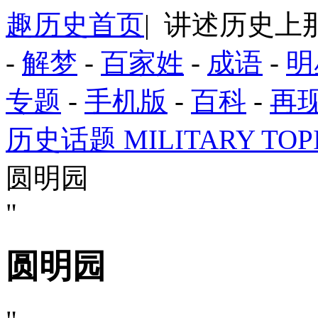
趣历史首页
| 讲述历史
-
解梦
-
百家姓
-
成语
-
明
专题
-
手机版
-
百科
-
再
历史话题 MILITARY T
圆明园
"
圆明园