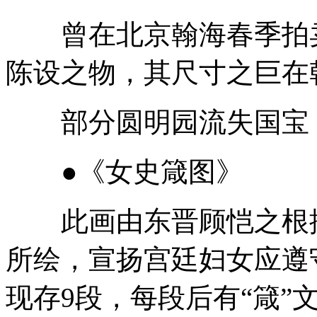
曾在北京翰海春季拍卖
陈设之物，其尺寸之巨在
部分圆明园流失国宝
●《女史箴图》
此画由东晋顾恺之根据
所绘，宣扬宫廷妇女应遵
现存9段，每段后有“箴”