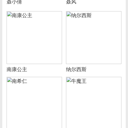
聂小倩
聂风
南康公主
纳尔西斯