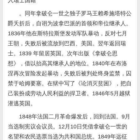
入瑞士国籍
。同年拿破仑一世之独子罗马王赖希施塔特公
爵夭折后，自诩为波拿巴派的首领和帝位继承人。
1836年他在斯特拉斯堡发动军队暴动，反对七月
王朝，失败后被流放到巴西、美国。翌年返回瑞
士。1839 年留居英国。次年出版《拿破仑思
想》，借以抬高其继承人的地位。1840年在布洛
涅再次冒险发起暴动，失败后被判处终身监禁，囚
禁于哈姆要塞。在狱中写了《论消灭贫困》，把自
己装扮成劳动人民利益的捍卫者。1846年5月越狱
潜逃英国。
1848年法国二月革命爆发后，回到法国。9月
当选制宪议会议员。12月10日凭借拿破仑一世的
名望和农民选票当选为共和国总统。1849年远征