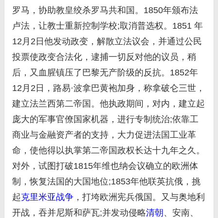
罗马，协助教皇绞杀罗马共和国。1850年颁布法
卢法，让教士重新控制学校;取消普选权。1851 年
12月2日他发动政变，解散立法议会，并通过公民
投票使政变合法化，逮捕一切反对他的议员，稍
后，又血腥镇压了巴黎无产阶级的反抗。1852年
12月2日，路易·波拿巴黄袍加身，称拿破仑三世，
建立法兰西第二帝国。他执政期间，对内，建立起
庞大的军事官僚国家机器，进行专制统治;依靠工
商业与金融资产者的支持，大力促进法国工业革
命，使他得以执掌第二帝国政权长达十九年之久。
对外，试图打破1815年维也纳会议确立的欧洲体
制，恢复法国的大国地位;1853年他联英抗俄，挑
起
克里米亚战争
，打垮欧洲宪兵俄国。又与奥地利
开战，吞并尼斯和萨瓦;并发动侵略
清朝
、安南、