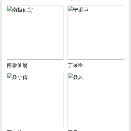
南极仙翁
宁采臣