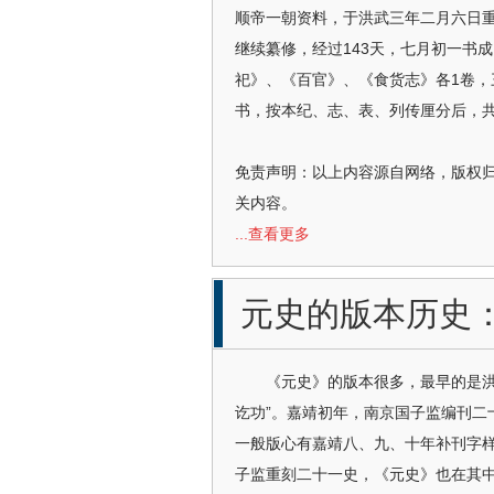
顺帝一朝资料，于洪武三年二月六日重
继续纂修，经过143天，七月初一书
祀》、《百官》、《食货志》各1卷，
书，按本纪、志、表、列传厘分后，共
免责声明：以上内容源自网络，版权
关内容。
...查看更多
元史的版本历史
《元史》的版本很多，最早的是洪武刻
讫功”。嘉靖初年，南京国子监编刊二
一般版心有嘉靖八、九、十年补刊字
子监重刻二十一史，《元史》也在其