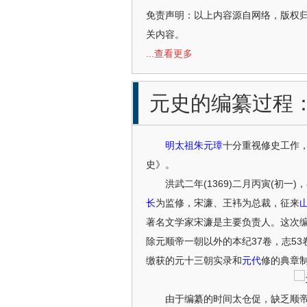
免责声明：以上内容源自网络，版权
关内容。
...查看更多
元史的编纂过程
明太祖
朱元璋
十分重视修史工作
史》。
洪武二年(1369)二月丙寅(初一)
长
为监修，宋濂、王袆为总裁，征来
著名文学家宋濂是主要负责人。这次编写
除元顺帝一朝以外的本纪37卷，志53
缴获的元十三朝实录和
元代
修的典章
由于编纂的时间太仓促，缺乏顺帝时