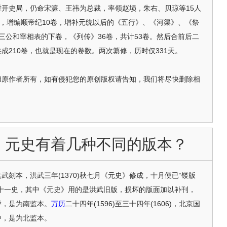
开史局，仍命宋濂、王祎为总裁，率领赵埙，朱右、贝琼等15人
成，增编顺帝纪10卷，增补元统以后的《五行》、《河渠》、《祭
三公和宰相表的下卷，《列传》36卷，共计53卷。然后合前后二
成210卷，也就是现在的卷数。两次纂修，历时仅331天。
归原作者所有，如有侵犯您的原创版权请告知，我们将尽快删除相
：元史有着几种不同的版本？
本，洪武三年(1370)秋七月《元史》修成，十月便已“镂版
十一史，其中《元史》用的是洪武旧版，损坏的版面加以补刊，
样，是为南监本。
万历
二十四年(1596)至三十四年(1606)，北京国
中，是为北监本。