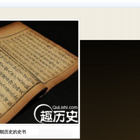
-
百科
-
再现历史
-
生活
-
说剧
-
英文版
朝历史的史书