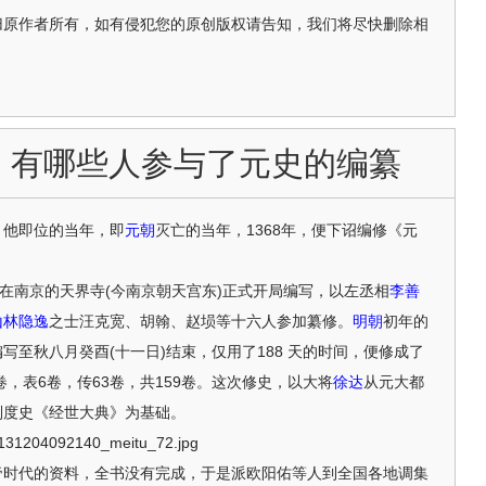
归原作者所有，如有侵犯您的原创版权请告知，我们将尽快删除相
：有哪些人参与了元史的编纂
，他即位的当年，即
元朝
灭亡的当年，1368年，便下诏编修《元
，在南京的天界寺(今南京朝天宫东)正式开局编写，以左丞相
李善
山林隐逸
之士汪克宽、胡翰、赵埙等十六人参加纂修。
明朝
初年的
至秋八月癸酉(十一日)结束，仅用了188 天的时间，便修成了
卷，表6卷，传63卷，共159卷。这次修史，以大将
徐达
从元大都
制度史《经世大典》为基础。
代的资料，全书没有完成，于是派欧阳佑等人到全国各地调集