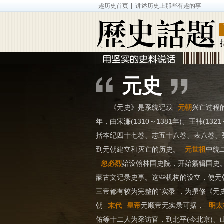
趣历史首页
| 讲述历史上那些有趣的事
人物
-
专题
-
影视
-
元史
《元史》是系统记载
元朝
兴亡过程
年，由宋濂(1310～1381年)、王袆(13
括本纪四十七卷、志五十八卷、表八卷、
到元朝建立和灭亡的历史。
元世祖
中统
忽必烈
始设翰林国史院，开始纂辑国史
蒙古文记录史事。这些机构的设立，使元
三帝都有较为完整的“实录”，为撰修《
朝
末代
皇帝
元顺帝无实录可据，
明太
佑等十二人为采访官，到北平(今北京)