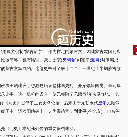
用藏文创制“蒙古新字”，作为官定的蒙古文。因此蒙古建国前和
比较简略，也有错误。蒙古太宗(
窝阔台
)到宪宗(
蒙哥
)时期编成
字的蒙古文写成的。这部史书对了解十二至十三世纪上半期蒙古族
由参知政事王鹗建议，忽必烈始设翰林国史院，开始纂辑国史。至元年
录史事。这些机构的设立，使元朝除了元顺帝的“实录”缺失，其
撰修《元史》提供了主要史料依据。后来由于元朝末代
皇帝
元顺帝
朝历史，派欧阳佑等十二人为采访官，到北平(今北京)、山东等
是《元史》本纪和列传的重要资料来源。