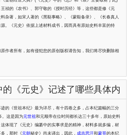
皇朝经世大典》(《元史》中的《志》和《表》主要取材于此)
、王祯的《农书》、郭守敬的《授时历经》等，这些都是修《元
史料杂著，如宋人著的《黑鞑事略》、《蒙鞑备录》、《长春真人
来源。《元史》依据上述材料成书，因而具有原始史料丰富的特
归原作者所有，如有侵犯您的原创版权请告知，我们将尽快删除相
中的《元史》记述了哪些具体内
事迹的《世祖本纪》最为详尽，有十四卷之多，占本纪篇幅的三分
多。这是因为
元世祖
和元顺帝在位时间都长达三十多年，原始史料
。这体现了《元史》编纂中的实事求是的精神，材料多就多编，材
不多，那时《
元朝
秘史》尚未译出，因此，
成吉思汗
和
蒙哥
的本纪