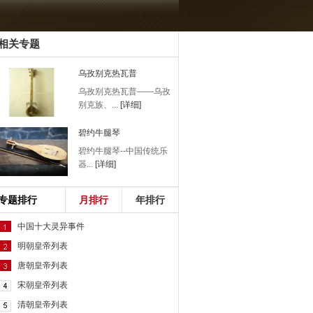
相关专题
乌孜别克热瓦普
乌孜别克热瓦普——乌孜
别克族、...
[详细]
碧约牛腿琴
碧约牛腿琴--中国传统乐
器...
[详细]
专题排行
月排行
年排行
中国十大灵异事件
明朝皇帝列表
唐朝皇帝列表
宋朝皇帝列表
清朝皇帝列表