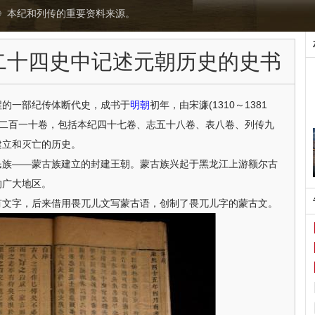
》本纪和列传的重要资料来源。
二十四史中记述元朝历史的史书
程的一部纪传体断代史，成书于
明朝
初年，由宋濂(1310～1381
编。全书二百一十卷，包括本纪四十七卷、志五十八卷、表八卷、列传九
建立和灭亡的历史。
——蒙古族建立的封建王朝。蒙古族兴起于黑龙江上游额尔古
的广大地区。
有文字，后来借用畏兀儿文写蒙古语，创制了畏兀儿字的蒙古文。