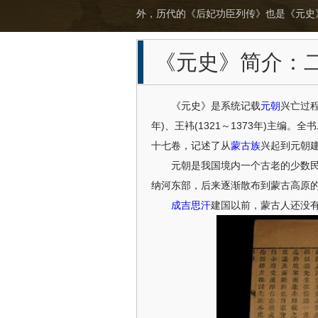
外，历代的《后妃功臣列传》也是《元史
《元史》简介：
《元史》是系统记载
元朝
兴亡过
年)、王袆(1321～1373年)主
十七卷，记述了从
蒙古族
兴起到元朝
元朝是我国境内一个古老的少数民族
纳河东部，后来逐渐散布到蒙古高原
成吉思汗
建国以前，蒙古人还没