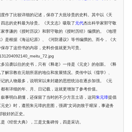
作了比较详细的记述，保存了大批珍贵的史料。其中以《天
》四志的史料最为珍贵。《天文志》吸取了
元代
杰出科学家郭守敬
算家李谦的《授时历议》和郭守敬的《授时历经》编撰的。《地理
志》是根据《海运纪原》、《河防通议》等书编撰的。而今，《大
中保存了这些书的内容，史料价值就更为可贵。
沿袭以往的史书，只有《释老》一传是《元史》的创新。《释
以了解宗教在元朝所居的地位和发展情况。类传中以《儒学》、
所记的人物最多，说明宋以来封建的思想统治在逐步加强。《元
，都有详细的年、月、日记载，这就更增加了参考价值。
叙事明白易懂，还保留了当时的不少方言土语，这同
朱元璋
提倡
元史》时，遵照朱元璋的意图，强调“文词勿致于艰深，事迹务
部较好的正史。
是《经世大典》，三是文集碑传，四是采访。