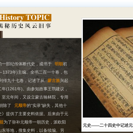
解梦
-
百家姓
-
成语
-
明星
-
历史
-
教育
-
三国
-
新闻
-
专题
-
手机版
的一部纪传体断代史，成书于
明朝
初
21～1373年)主编。全书二百一十卷，包
列传九十七卷，记述了从
蒙古族
兴起
二年(1261年)。由参知政事王鹗建议，
。至元年间，又设立蒙古翰林院，专用
朝除了
元顺帝
的“实录”缺失，其他十
元史》提供了主要史料依据。后来由于元
祖
为了弥补元顺帝一朝历史，派欧阳
元史——二十四史中记述元
、山东等地，搜集史料，以备续编。另