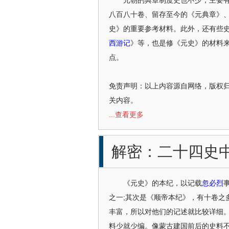
元朝的典章制度史也不少，主要有《
八百八十卷、留存至今的《元典章》
史》的重要参考材料。此外，还有些
西游记
》等，也是修《元史》的材料
点。
免责声明：以上内容源自网络，版权
关内容。
...查看更多
解密：二十四史
容
《元史》的本纪，以记载
忽必烈
之一;其次是《顺帝本纪》，有十卷之
丰富，所以对他们的记述就比较详细
料少就少编。像蒙古建国前后的史料