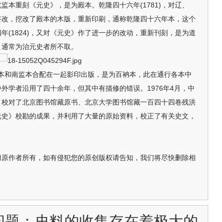
仿北监本重刻《元史》，是为殿本。乾隆四十六年(1781)，对辽、
妄改，挖改了殿本的木版，重新印刷，通称乾隆四十六年本，这个
四年(1824)，又对《元史》作了进一步的改动，重新刊刻，是为道
，通常为治元史者所不取。
本和南监本合配在一起影印出版，是为百衲本，此在通行各本中
外学者沿用了四十余年，但其中有描修的错误。1976年4月，中
，校对了北京图书馆藏原书、北京大学图书馆藏一百四十四卷残洪
元史》校勘的成果，并利用了大量的原始资料，校正了有关史文，
归原作者所有，如有侵犯您的原创版权请告知，我们将尽快删除相
问题：史料的收集存在着极大的