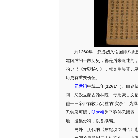
到1260年，忽必烈又命国师八思巴
建国后的一段历史，都是后来追述的，
的史书《元朝秘史》，就是用畏兀儿
历史有重要价值。
元世祖
中统二年(1261年)。
间，又设立蒙古翰林院，专用蒙古文记
他十三帝都有较为完整的“实录”，为
无实录可据，
明太祖
为了弥补元顺帝一
地，搜集史料，以备续编。
另外，历代的《后妃功臣列传》也