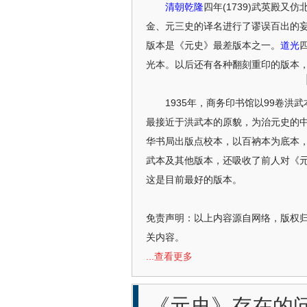
清朝
乾隆
四年(1739)武英殿又
金、元三史的译名进行了谬误百出的
版本是《元史》最差版本之一。
道光
光本。以后还有各种翻刻重印的版本
1935年，商务印书馆以99卷洪武
最接近于洪武本的原貌，为治元史的中
华书局出版点校本，以百衲本为底本
武本及其他版本，还吸收了前人对《
这是目前最好的版本。
免责声明：以上内容源自网络，版权
关内容。
...查看更多
《元史》存在的