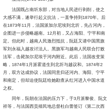
法国既占南圻东部，对当地人民进行剥削，使之
大感不满，遂举行起义抗法，一直争持到1870年。后
在1873年11月，法国派加尔尼埃到北圻，先占河内，
企图进一步侵略越南。12月初，又占海阳、宁平和南
定。但此时，越南人民激烈抵抗，阮廷又请中国黑旗
军刘永福入越攻讨法人。黑旗军与越南人民联合打败
法军，击毙加尔尼埃于河内附近。此后，法国改变策
略，1874年1月派霍道生到北圻与越议和。1874年2
月，双方达成协议，法国同意归还河内、海阳、宁平
和南定，但却迫使阮廷给她勘查从红河进入中国水道
之权。
同年，阮朝在法国的压力下，于3月派黎俊、阮文
祥等，与法国西贡殖民地总督杜白蕾签订《第二次西