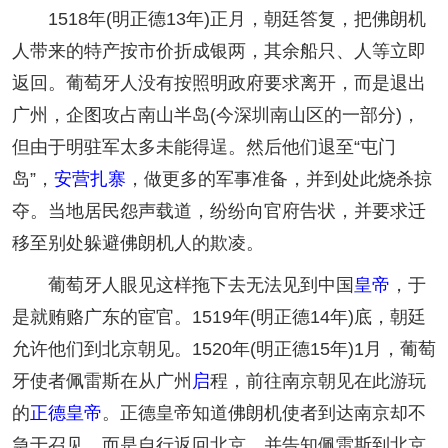
1518年(明正德13年)正月，朝廷答复，把佛朗机
人带来的特产按市价折成银两，其余船只、人等立即
返回。葡萄牙人没有按照明政府要求离开，而是退出
广州，企图攻占南山半岛(今深圳南山区的一部分)，
但由于明驻军太多未能得逞。然后他们退至“屯门
岛”，
安营扎寨
，做更多的军事准备，并到处此烧杀掠
夺。当地居民怨声载道，纷纷向官府告状，并要求迁
移至别处躲避佛朗机人的欺凌。
葡萄牙人眼见这样拖下去无法见到中国
皇帝
，于
是就贿赂广东的宦官。1519年(明正德14年)底，朝廷
允许他们到北京朝见。1520年(明正德15年)1月，葡萄
牙使者佩雷斯在从广州
启
程，前往南京朝见在此游玩
的
正德皇帝
。正德皇帝知道佛朗机使者到达南京却不
急于召见，而是自行返回北京，并告知佩雷斯到北京