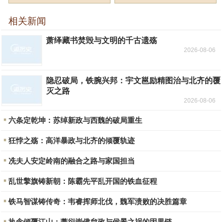
相关新闻
萧绎藏书焚毁与文明的千古遗殇
2026-08-06
隐忍破局，铁腕兴邦：宇文邕励精图治与北齐的覆
灭之路
2026-08-06
六条定乾坤：苏绰新政与西魏的破局重生
狂悖之殇：高洋暴政与北齐的倾覆轨迹
冼夫人安定岭南的融合之路与家国担当
乱世擎旗铸新朝：陈霸先平乱开国的铁血征程
铁马智谋铸传奇：韦睿挥师北伐，魏军溃败的决胜篇章
执念倾覆江山：萧衍崇佛怠政与侯景之祸的因果链