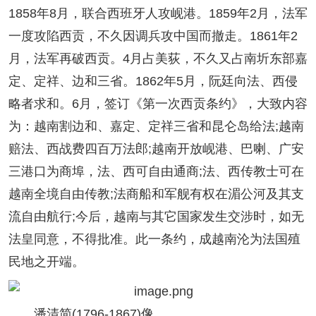
1858年8月，联合西班牙人攻岘港。1859年2月，法军
一度攻陷西贡，不久因调兵攻中国而撤走。1861年2
月，法军再破西贡。4月占美荻，不久又占南圻东部嘉
定、定祥、边和三省。1862年5月，阮廷向法、西侵
略者求和。6月，签订《第一次西贡条约》，大致内容
为：越南割边和、嘉定、定祥三省和昆仑岛给法;越南
赔法、西战费四百万法郎;越南开放岘港、巴喇、广安
三港口为商埠，法、西可自由通商;法、西传教士可在
越南全境自由传教;法商船和军舰有权在湄公河及其支
流自由航行;今后，越南与其它国家发生交涉时，如无
法皇同意，不得批准。此一条约，成越南沦为法国殖
民地之开端。
潘清简(1796-1867)像