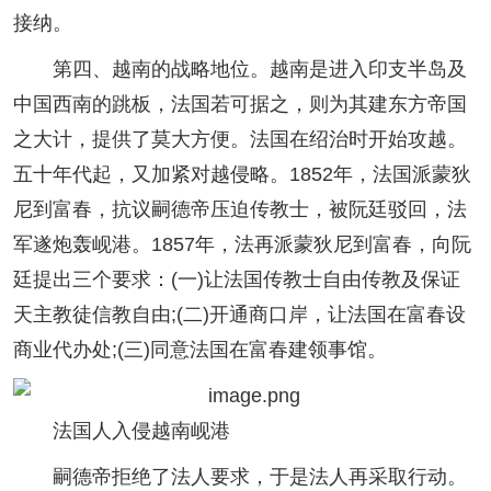
接纳。
第四、越南的战略地位。越南是进入印支半岛及
中国西南的跳板，法国若可据之，则为其建东方帝国
之大计，提供了莫大方便。法国在绍治时开始攻越。
五十年代起，又加紧对越侵略。1852年，法国派蒙狄
尼到富春，抗议嗣德帝压迫传教士，被阮廷驳回，法
军遂炮轰岘港。1857年，法再派蒙狄尼到富春，向阮
廷提出三个要求：(一)让法国传教士自由传教及保证
天主教徒信教自由;(二)开通商口岸，让法国在富春设
商业代办处;(三)同意法国在富春建领事馆。
法国人入侵越南岘港
嗣德帝拒绝了法人要求，于是法人再采取行动。