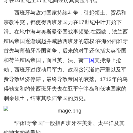
牙在16世纪至17世纪间经历其黄金年代。
西班牙与敌对国家持续斗争，引起领土、贸易和
宗教冲突，都使得西班牙国力在17世纪中叶开始下
滑。在地中海与奥斯曼帝国战事频繁;在西欧，法兰西
殖民帝国逐渐崛起并威胁西班牙的霸权;在海外西班牙
首先与葡萄牙帝国竞争，后来的对手还包括大英帝国
和荷兰殖民帝国，而且英、法、荷
三国
支持海上抢
劫，西班牙过度动用军力、政府贪污渐趋严重以及军
费导致经济停滞，最终导致帝国的衰落。1713年的乌
得勒支和约使西班牙失去在亚平宁半岛和低地国家的
剩余领土，结束其欧陆帝国的历史。
“西班牙帝国”一般指西班牙在美洲、太平洋及其
他地方的殖民地。