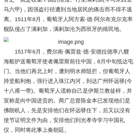
马六甲)，因强盗行径遭到当地居民的痛击而不得不逃
离。1511年8月，葡萄牙人阿方索·德·阿尔布克尔克率
舰队侵占了满剌加，满剌加沦为西班牙的殖民地。
1517年6月，费尔南·佩雷兹·德·安德拉德率八艘
海船护送葡萄牙使者佩雷斯前往中国，8月中旬抵达屯
门。当他们再北上时，遭到明水师阻拦，但葡萄牙人
持坚船利炮，强行进入珠江内河，到达广州怀远驿(今
十八甫一带)。葡萄牙人谎称自己是伊斯兰教徒样，并
宣称是向中国进贡的。两广总督陈金本已发现他们是
佛朗机人，先是安排他们在怀远驿住下，后又以没有
使节证明文件为由，安排他们到光孝寺学习中国礼
仪，同时将此事上奏朝廷。