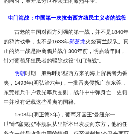
的同时，展开瓜分世界领土的激烈斗争。
屯门海战：中国第一次抗击西方殖民主义者的战役
古老的中国对西方列强的第一战，并不是1840年
的鸦片战争，也不是1633年
郑芝龙
火烧荷兰舰队。真
正的第一战是距离鸦片战争300年前，明嘉靖年间，
针对葡萄牙殖民者的驱除战役“屯门海战”。
明朝
时期一般称呼那些西方来的海上贸易者为番
夷，1493年(明弘治六年)，一批番夷侵扰广东东莞，
东莞领兵千户袁光率兵围剿，战斗中中弹身亡，史籍
中并没有记载这些番夷的国籍。
1508年(明正德3年)，葡萄牙国王"曼纽尔一
世"命"塞克拉"率舰队从里斯本出发驶向东方，他的任
务之一就是收集中国的情报。行至满剌加(今马来西亚