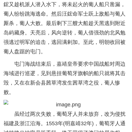
鋐又趁机派人潜入水下，将未起火的葡人船只凿漏，
葡人纷纷跳海逃命。然后汪鋐命军士跃上敌船与葡人
厮杀，葡人大败。最后剩下三艘大船趁天黑逃到附近
岛屿藏身。天亮后，风向逆转，葡人借强劲的北风勉
强逃过明军的追击，逃回满剌加。至此，明朝收回被
葡人盘踞的屯门。
屯门海战结束后，嘉靖皇帝要求中国战船对周边
海域进行巡逻，见到悬挂葡萄牙旗帜的船只就将其击
毁，又在在新会县茜草湾发生茜草湾之役，葡人惨
败。
虽经过两次失败，葡萄牙人并未放弃，改为侵扰
福建及浙江沿海。1553年(明嘉靖32年)，葡萄牙人通