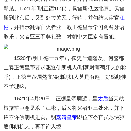
朝见。1521年(明正德16年)，佩雷斯抵达北京。佩雷
斯到北京后，又到处拉关系，行贿，并勾结大宦官
江
彬
，并指示翻译官火者亚三教正德皇帝学习葡萄牙语
取乐，火者亚三不尊礼数，对朝中大臣多有冒犯。
1520年(明正德十五年)，御史丘道隆及、何鳌都
上奏正德皇帝要求驱逐佛朗机人(明朝对葡萄牙人的称
呼)，正德皇帝居然觉得佛朗机人甚是有趣、好感颇佳
不予理睬。
1521年4月20日，正德皇帝病逝，皇
太后
当天就
根据群臣意见杀了江彬，后又将火者亚三处死，并下
诏不许佛朗机进贡。明
嘉靖皇帝
即位下令官员尽快驱
逐佛朗机人，再不许入境。