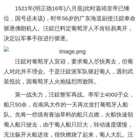
1521年(明正德16年)八月底(此时嘉靖皇帝已继
位，国号还未该)，时年56岁的广东海道副使汪鋐奉命
驱逐佛朗机人。汪鋐已料定葡萄牙人不肯轻易离开，
决定以军事手段进行驱逐。
汪鋐对葡萄牙人宣诏，要求葡人尽快离去，但葡
人对此并不理会。于是汪鋐派军队驱赶葡人，遇到武
装抵抗，因葡萄牙人火炮猛烈而败阵。
第一战失力，汪鋐整军再战。率军士4000于众，
船只50余，在南风大作的一天再次攻打葡萄牙人船
队。先将一些填有膏油草料的船只点燃，火船快速朝
葡人船只驶去，由于葡人船只巨大，转动速度缓慢，
无法躲开火船进攻，很快燃烧了起来，葡人大乱。汪