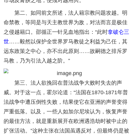
市场及膏腴之地，便须对越用兵。
第二、如同前文所述，法人籍宗教问题攻越。明
命禁教，等同是与天主教世界为敌，对法而言是极佳
之侵越籍口。邵循正一针见血地指出：“此时
拿破仑三
世
……毅然以保护全世界罗马教徒之利益为己任，其
远东政策之中心，亦不出此原则……故嗣德之排斥罗
马教，乃为引法入越之阶。”
第三、法人欲挽回在普法战争大败时失去的声
威。对于这一点，霍尔论道：“法国在1870-1871年普
法战争中遭压倒性失败，结果使它在亚洲的声誉变得
严重低落。以及，一些人如加尔尼埃认为，恢复声誉
的最佳方法，就是重新展开在欧洲遇浩劫时被中止的
扩张活动。”这种主张在法国虽遇反对，但最终仍是被