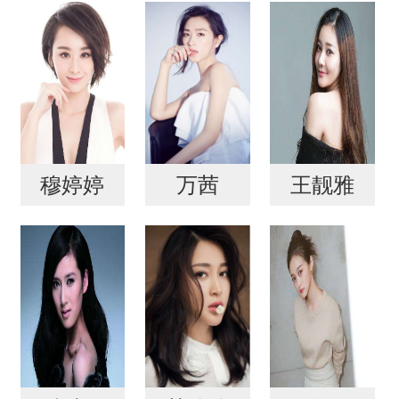
穆婷婷
万茜
王靓雅