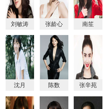
刘敏涛
张龄心
南笙
沈月
陈数
张辛苑