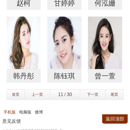
赵柯
甘婷婷
何泓姗
韩丹彤
陈钰琪
曾一萱
首页
上一页
下一页
尾页
手机版
电脑版
微博
返回顶部
意见反馈