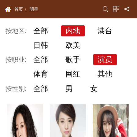
首页 〉
明星
全部
内地
港台
按地区:
日韩
欧美
全部
歌手
演员
按职业:
体育
网红
其他
全部
男
女
按性别: