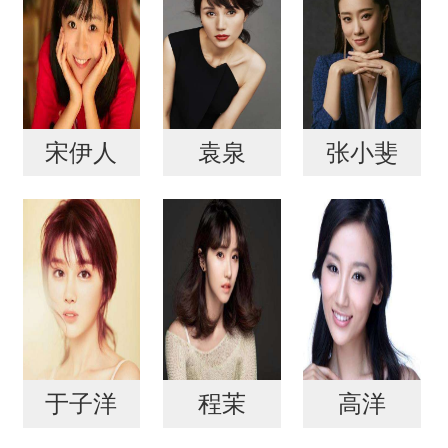
宋伊人
袁泉
张小斐
于子洋
程茉
高洋