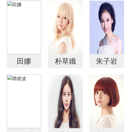
田娜
朴草娥
朱子岩