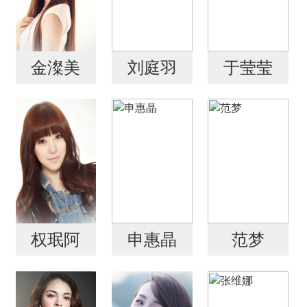
金澯美
刘庭羽
于莹莹
权珉阿
申惠晶
范梦