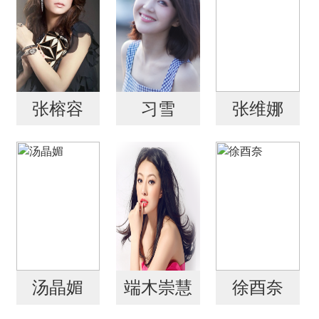
张榕容
习雪
张维娜
汤晶媚
端木崇慧
徐酉奈