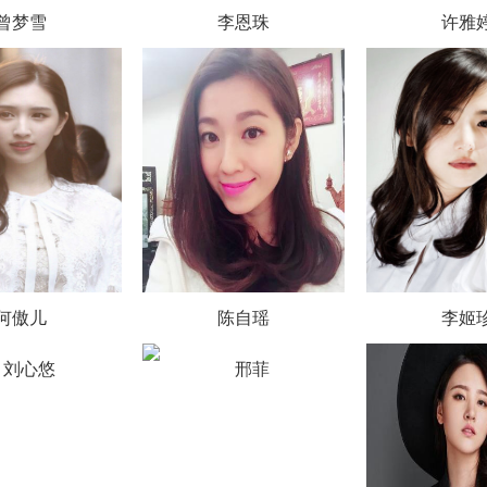
曾梦雪
李恩珠
许雅
何傲儿
陈自瑶
李姬