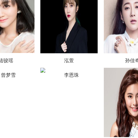
陆骏瑶
泓萱
孙佳