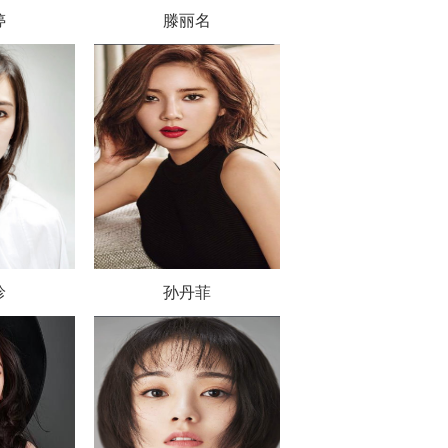
婷
滕丽名
珍
孙丹菲