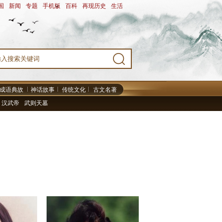
国
-
新闻
-
专题
-
手机版
-
百科
-
再现历史
-
生活
-
成语典故
神话故事
传统文化
古文名著
汉武帝
武则天墓