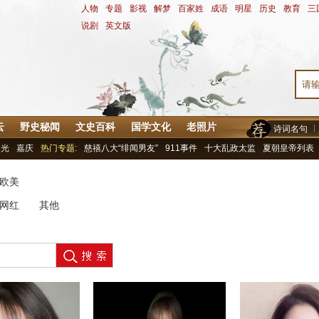
人物
-
专题
-
影视
-
解梦
-
百家姓
-
成语
-
明星
-
历史
-
教育
-
三
说剧
-
英文版
云
野史秘闻
文史百科
国学文化
老照片
诗词名句
道光
嘉庆
热门专题:
慈禧八大“绯闻男友”
911事件
十大乱政太监
夏朝皇帝列表
欧美
网红
其他