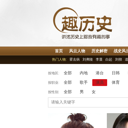
首页
风云人物
历史解密
战史风
热门人物:
霍去病
刘弗陵
李显
白起
刘彻
全部
内地
港台
日韩
按地区:
全部
歌手
演员
体育
按职业:
全部
男
女
按性别: