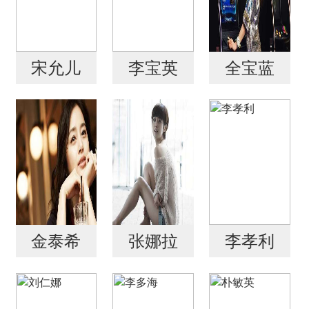
宋允儿
李宝英
全宝蓝
金泰希
张娜拉
李孝利