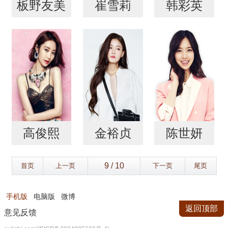
板野友美
崔雪莉
韩彩英
高俊熙
金裕贞
陈世妍
首页
上一页
下一页
尾页
手机版
电脑版
微博
返回顶部
意见反馈