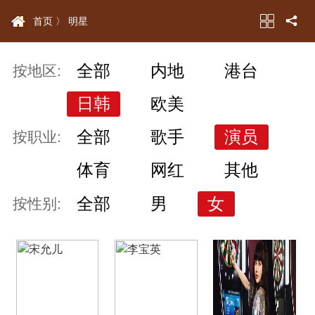
首页 〉
明星
全部
内地
港台
按地区:
日韩
欧美
全部
歌手
演员
按职业:
体育
网红
其他
全部
男
女
按性别: