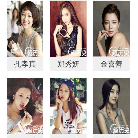
孔孝真
郑秀妍
金喜善