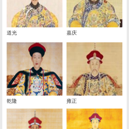
道光
嘉庆
乾隆
雍正