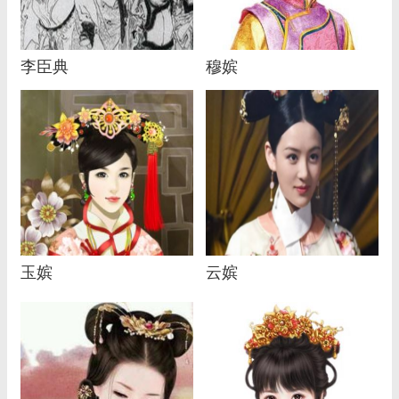
李臣典
穆嫔
玉嫔
云嫔