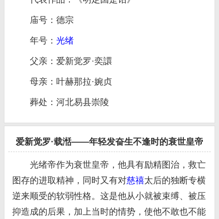
庙号：德宗
年号：
光绪
父亲：爱新觉罗·奕譞
母亲：叶赫那拉·婉贞
葬处：河北易县崇陵
爱新觉罗·载湉——年轻发奋生不逢时的衰世皇帝
光绪帝作为衰世皇帝，他具有励精图治，救亡
图存的进取精神，同时又有对
慈禧
太后的独断专横
逆来顺受的软弱性格。这是他从小就被束缚、被压
抑造成的后果，加上当时的情势，使他不敢也不能