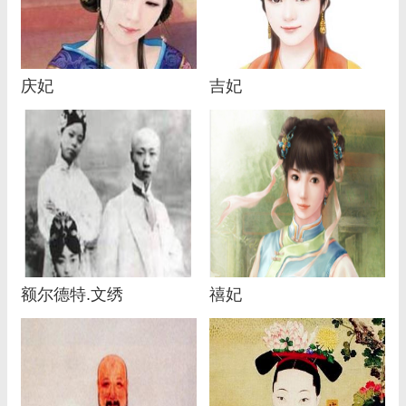
庆妃
吉妃
额尔德特.文绣
禧妃