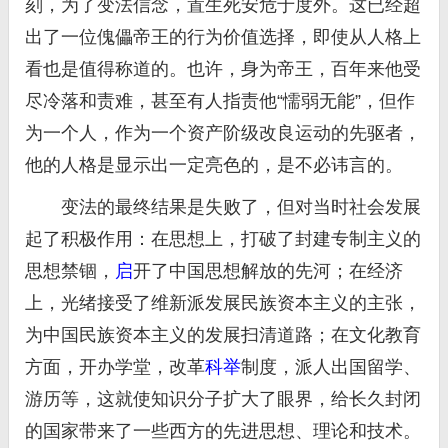
刻，为了变法信念，置生死安危于度外。这已经超
出了一位傀儡帝王的行为价值选择，即使从人格上
看也是值得称道的。也许，身为帝王，百年来他受
尽冷落和责难，甚至有人指责他“懦弱无能”，但作
为一个人，作为一个资产阶级改良运动的先驱者，
他的人格是显示出一定亮色的，是不必讳言的。
变法的最终结果是失败了，但对当时社会发展
起了积极作用：在思想上，打破了封建专制主义的
思想禁锢，
启
开了中国思想解放的先河；在经济
上，光绪接受了维新派发展民族资本主义的主张，
为中国民族资本主义的发展扫清道路；在文化教育
方面，开办学堂，改革
科举
制度，派人出国留学、
游历等，这就使知识分子扩大了眼界，给长久封闭
的国家带来了一些西方的先进思想、理论和技术。