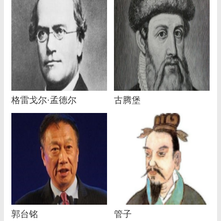
格雷戈尔·孟德尔
古腾堡
郭台铭
管子