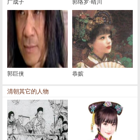
广成子
郭络罗·晴川
郭巨侠
恭嫔
清朝其它的人物