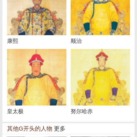
康熙
顺治
皇太极
努尔哈赤
其他G开头的人物
更多