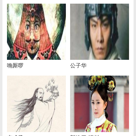
唃厮啰
公子华