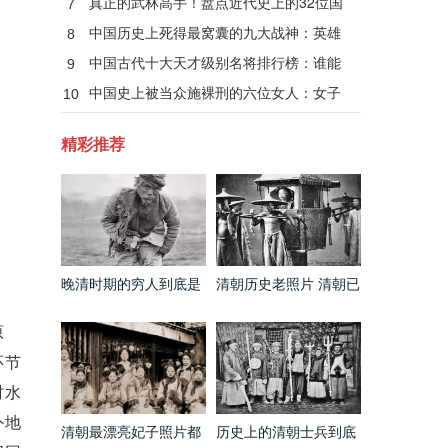
真正的武林高手！盘点近代史上的32位国
7
术大师
中国历史上死得最窝囊的九大战神：英雄
8
无善终！
中国古代十大天才级别名将排行榜：谁能
9
当第一？
中国史上被当众施裸刑的六位女人：女子
10
裸刑秘闻
精彩推荐
晚清时期的穷人到底是
清朝历史老照片 清朝已
什么样的 和电视剧里的
经出现第一架飞机了
完全不同
原
环节
时水
外地
清朝最漂亮妃子照片都
历史上的清朝士兵到底