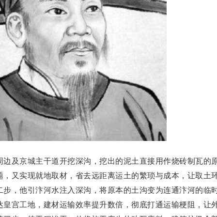
周边及京城主干道开挖深沟，挖出的泥土直接用作烧砖制瓦的
题，又实现就地取材，省去远距离运土的繁琐与成本，让取土
二步，他引汴河水注入深沟，将原本的土沟变为连通汴河的临
达皇宫工地，建材运输效率提升数倍，彻底打通运输梗阻，让