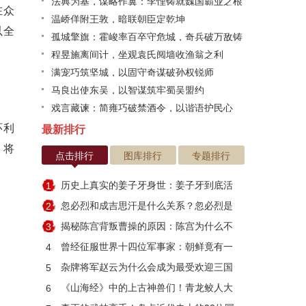
法典为基，谋略作翼：李悝铸就魏国霸业之根
在众
温峤佯附王敦，暗联朝臣定乾坤
以全
孤城擎旗：霍峻率百卒守危城，奇兵破万敌铸
传奇
程昱施离间计，坐观袁氏阋墙收渔翁之利
满宠巧筑坚城，以固守奇谋破孙权锐师
马良出使东吴，以智谋筑牢蜀吴盟约
戏言藏谏：简雍巧破禁酒令，以谐语护民心
环利
最新排行
，将
点击排行
图库排行
专题排行
历史上真实的姜子牙身世：姜子牙到底活
1
了多少岁
忽必烈和成吉思汗是什么关系？忽必烈是
2
因何而死
揭秘陈宫背叛曹操的原因：陈宫为什么不
3
跟刘备？
曾经征服世界十四位军事家：朝鲜竟有一
4
人入选
杂牌将军赵云为什么会成为最受欢迎三国
5
武将？
《山海经》中的上古神兽们！青龙鲛人大
6
集合