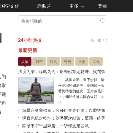
国学文化
老照片
更多
登录
国
24小时热文
换一换
最新更新
人物
解密
战史
野史
文史
文化
法度为纲，谋略为刃：尉缭献策定乾坤，奖罚铁
沦为
律铸秦统
战国末期，天下纷扰，诸
途取
侯割据的硝烟中，秦国如一头
蓄势待发的猛虎，国力蒸蒸日
等建
上，却始终被六国合纵联
详
废料
情
纵横合纵擎强秦：公孙衍奔走列国，以盟约筑
清
起抗秦屏障
洞察先机定乾坤：刘晔两次献策，擘画一统吴
蜀蓝图
陈汤率军千里奔袭，一斩郅支定西域