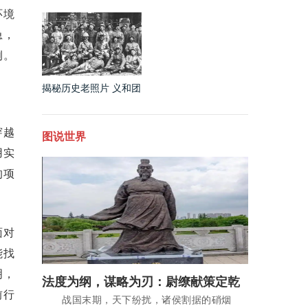
一眼就能看出
子？
环境
急，
例。
揭秘历史老照片 义和团
结局的下场到底有多惨
穿越
图说世界
用实
的项
面对
能找
明，
法度为纲，谋略为刃：尉缭献策定乾
坤，奖罚铁律铸秦统
前行
战国末期，天下纷扰，诸侯割据的硝烟