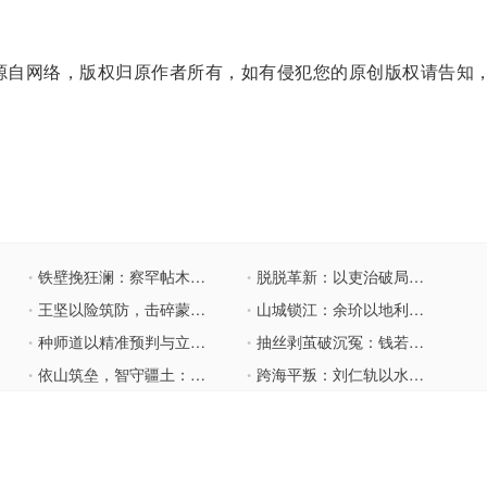
自网络，版权归原作者所有，如有侵犯您的原创版权请告知
铁壁挽狂澜：察罕帖木儿分区围剿，重绘中原版图
脱脱革新：以吏治破局，为元朝续命的最后努力
•
•
王坚以险筑防，击碎蒙古铁骑的征服神话
山城锁江：余玠以地利筑就南宋西陲铁壁
•
•
种师道以精准预判与立体布防，挽北宋危局于既倒
抽丝剥茧破沉冤：钱若水以严谨取证改写多年冤狱
•
•
依山筑垒，智守疆土：黑齿常之的抗蕃防御传奇
跨海平叛：刘仁轨以水陆奇谋稳固大唐海外疆土
•
•