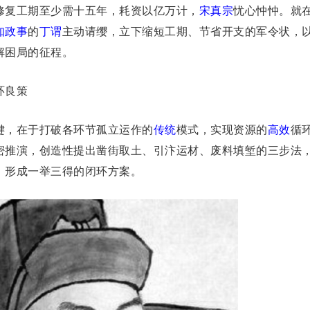
修复工期至少需十五年，耗资以亿万计，
宋真宗
忧心忡忡。就
知政事
的
丁谓
主动请缨，立下缩短工期、节省开支的军令状，
解困局的征程。
环良策
键，在于打破各环节孤立运作的
传统
模式，实现资源的
高效
循
密推演，创造性提出凿街取土、引汴运材、废料填堑的三步法
，形成一举三得的闭环方案。