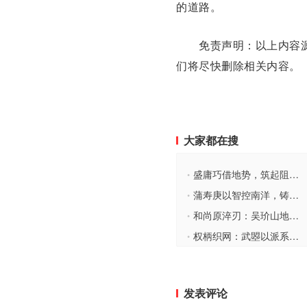
的道路。
免责声明：以上内容源
们将尽快删除相关内容。
大家都在搜
盛庸巧借地势，筑起阻遏燕王的铜墙铁壁
•
蒲寿庚以智控南洋，铸就宋元海贸霸权
•
和尚原淬刃：吴玠山地战斩断金军铁蹄
•
权柄织网：武曌以派系制衡独掌皇权的铁腕棋局
•
发表评论