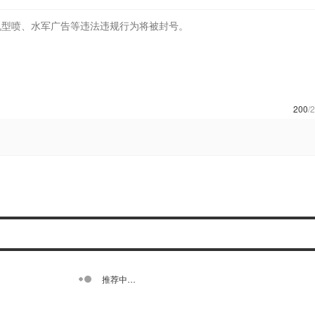
200
/
推荐中…