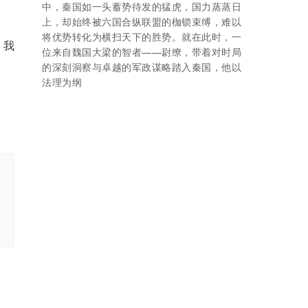
中，秦国如一头蓄势待发的猛虎，国力蒸蒸日
上，却始终被六国合纵联盟的枷锁束缚，难以
将优势转化为横扫天下的胜势。就在此时，一
，我
位来自魏国大梁的智者——尉缭，带着对时局
的深刻洞察与卓越的军政谋略踏入秦国，他以
法理为纲