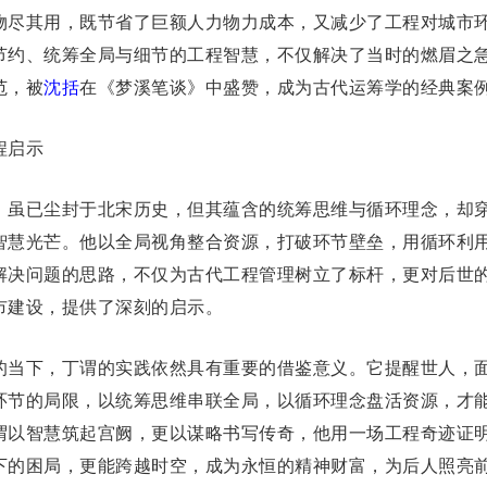
物尽其用，既节省了巨额人力物力成本，又减少了工程对城市
节约、统筹全局与细节的工程智慧，不仅解决了当时的燃眉之
范，被
沈括
在《梦溪笔谈》中盛赞，成为古代运筹学的经典案
程启示
，虽已尘封于北宋历史，但其蕴含的统筹思维与循环理念，却
智慧光芒。他以全局视角整合资源，打破环节壁垒，用循环利
解决问题的思路，不仅为古代工程管理树立了标杆，更对后世
市建设，提供了深刻的启示。
的当下，丁谓的实践依然具有重要的借鉴意义。它提醒世人，
环节的局限，以统筹思维串联全局，以循环理念盘活资源，才
谓以智慧筑起宫阙，更以谋略书写传奇，他用一场工程奇迹证
下的困局，更能跨越时空，成为永恒的精神财富，为后人照亮