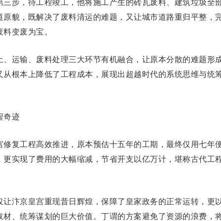
第三步，待工程竣工，他将施工产生的砖瓦废料、建筑垃圾全
道原貌，既解决了废料清运的难题，又让城市道路重归平整，
废料变废为宝。
土、运输、废料处理三大环节有机融合，让原本分散的难题形
又从根本上降低了工程成本，展现出超越时代的系统思维与统
程奇迹
宫修复工程高效推进，原本预估十五年的工期，最终仅用七年
，更实现了费用的大幅缩减，节省开支以亿万计，堪称古代工
仅让汴京皇宫重现昔日辉煌，保障了皇家政务的正常运转，更
取材、统筹谋划的巨大价值。丁谓的方案避免了资源的浪费，