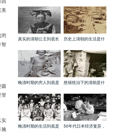
很丑吗 看完这些看片就
是什么样的 镜头之下无
部回
知道了
所事事
完美
成闭
真实的清朝公主到底长
历史上清朝的生活是什
筹智
什么样 犯花痴的都醒醒
么样的 看完你还想回到
吧
这个时代吗
晚清时期的穷人到底是
慈禧统治下的清朝是什
便圆
什么样的 和电视剧上的
么样的 这两个吸鸦片的
完全不是一个级别
瘦的已经皮包骨头了
程管
以实
晚清时期的生活到底是
50年代日本经济复苏，
将施
什么样的 大户人家妻妾
50年代的日本什么样