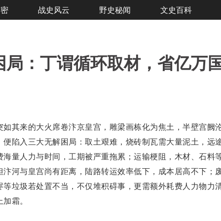
解密
战史风云
野史秘闻
文史百科
困局：丁谓循环取材，省亿万
突如其来的大火席卷汴京皇宫，雕梁画栋化为焦土，半壁宫阙
，便陷入三大无解困局：取土艰难，烧砖制瓦需大量泥土，远
费海量人力与时间，工期被严重拖累；运输梗阻，木材、石料
但汴河与皇宫尚有距离，陆路转运效率低下，成本居高不下；
烬等垃圾若处置不当，不仅堆积碍事，更需额外耗费人力物力
上加霜。