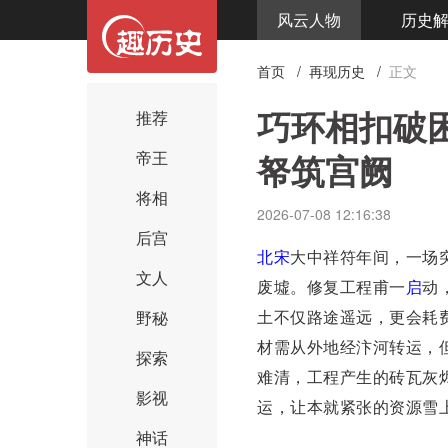
风云人物
历史
首页
/
再现历史
/
正文
巧环相扣破
推荐
帑筑宫阙
帝王
将相
2026-07-08 12:16:38
后宫
北宋
大中祥符年间，一场
文人
废墟。修复工程甫一
启
动
土不仅路途遥远，更会耗
野秘
材需从外地经汴河转运，
探索
难清，工程产生的砖瓦灰
影视
运，让本就紧张的资源雪
神话